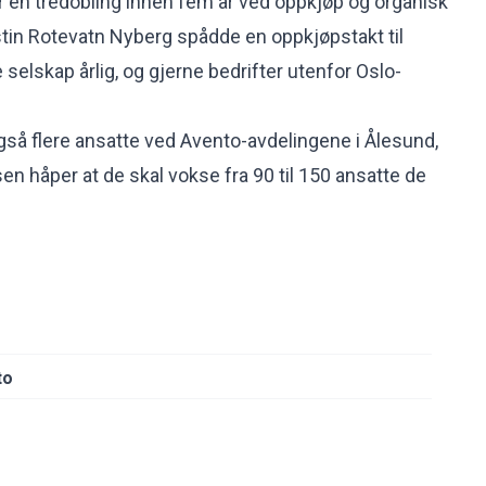
r en tredobling innen fem år ved oppkjøp og organisk
stin Rotevatn Nyberg spådde en oppkjøpstakt til
 selskap årlig, og gjerne bedrifter utenfor Oslo-
så flere ansatte ved Avento-avdelingene i Ålesund,
en håper at de skal vokse fra 90 til 150 ansatte de
to