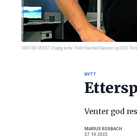
VENTER VEKST: Daglig leder Torill Standal Eliassen og COO Tor
NYTT
Etters
Venter god res
MARIUS ROSBACH
27.10.2022