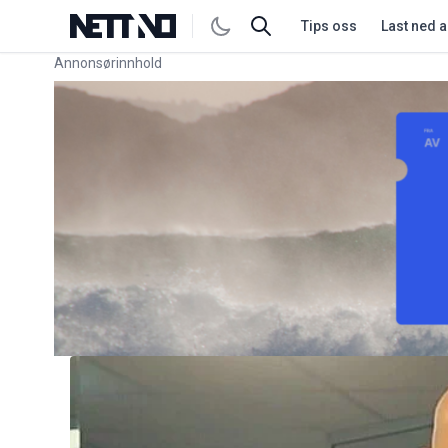
Tips oss
Last ned 
Annonsørinnhold
Link for annonse