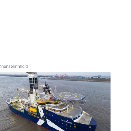
nnonsørinnhold