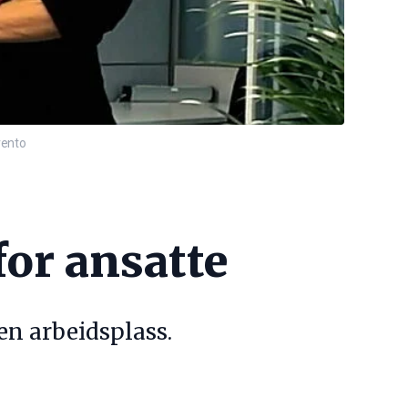
vento
for ansatte
en arbeidsplass.