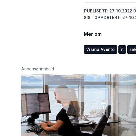
PUBLISERT:
27.10.2022 0
SIST OPPDATERT:
27.10.
Mer om
Visma Avento
it
rek
Annonsørinnhold