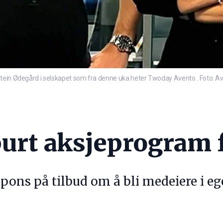
stein Ødegård i selskapet som fra denne uka heter Twoday Avento . Foto: A
purt aksjeprogram 
pons på tilbud om å bli medeiere i eg