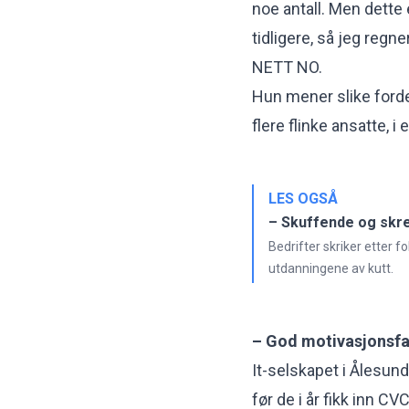
noe antall. Men dette 
tidligere, så jeg regne
NETT NO.
Hun mener slike fordel
flere flinke ansatte,
LES OGSÅ
– Skuffende og sk
Bedrifter skriker etter 
utdanningene av kutt.
– God motivasjonsfa
It-selskapet i Ålesund
før de i år fikk inn C