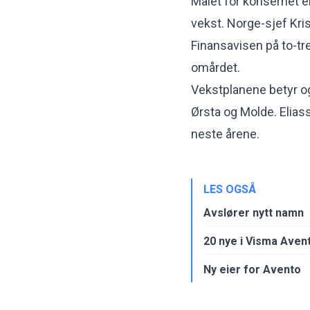
Målet for konsernet e
vekst. Norge-sjef Kri
Finansavisen på to-tre
omårdet.
Vekstplanene betyr og
Ørsta og Molde. Eliass
neste årene.
LES OGSÅ
Avslører nytt namn
20 nye i Visma Aven
Ny eier for Avento