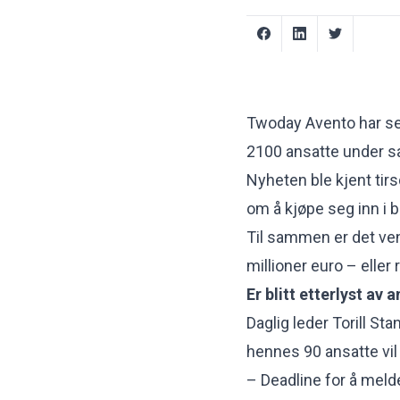
Twoday Avento har se
2100 ansatte under s
Nyheten ble kjent tirs
om å kjøpe seg inn i 
Til sammen er det vent
millioner euro – eller 
Er blitt etterlyst av 
Daglig leder Torill S
hennes 90 ansatte vil
– Deadline for å melde