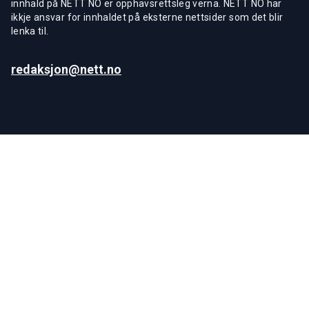
innhald på NETT NO er opphavsrettsleg verna. NETT NO har
ikkje ansvar for innhaldet på eksterne nettsider som det blir
lenka til.
redaksjon@nett.no