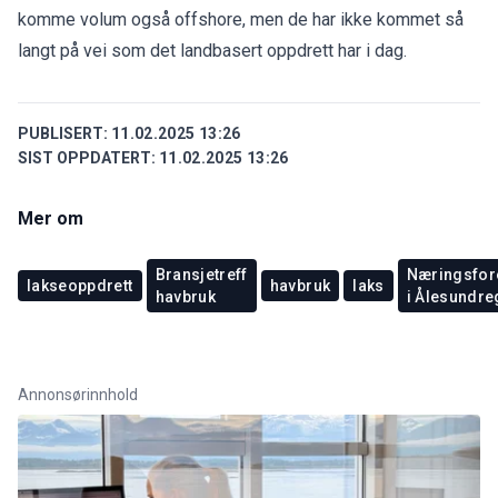
komme volum også offshore, men de har ikke kommet så
langt på vei som det landbasert oppdrett har i dag.
PUBLISERT:
11.02.2025 13:26
SIST OPPDATERT:
11.02.2025 13:26
Mer om
Bransjetreff
Næringsfor
lakseoppdrett
havbruk
laks
havbruk
i Ålesundre
Annonsørinnhold