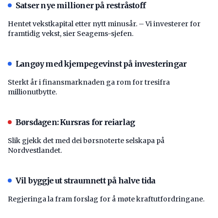
Satser nye millioner på restråstoff
Hentet vekstkapital etter nytt minusår. – Vi investerer for
framtidig vekst, sier Seagems-sjefen.
Langøy med kjempegevinst på investeringar
Sterkt år i finansmarknaden ga rom for tresifra
millionutbytte.
Børsdagen: Kursras for reiarlag
Slik gjekk det med dei børsnoterte selskapa på
Nordvestlandet.
Vil byggje ut straumnett på halve tida
Regjeringa la fram forslag for å møte kraftutfordringane.