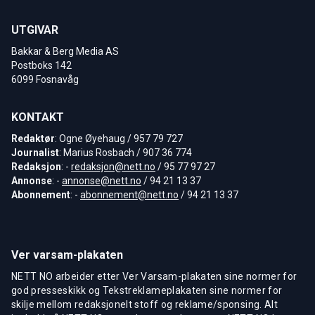
UTGIVAR
Bakkar & Berg Media AS
Postboks 142
6099 Fosnavåg
KONTAKT
Redaktør
: Ogne Øyehaug / 957 79 727
Journalist
: Marius Rosbach / 907 36 774
Redaksjon
: -
redaksjon@nett.no
/ 95 77 97 27
Annonse
: -
annonse@nett.no
/ 94 21 13 37
Abonnement
: -
abonnement@nett.no
/ 94 21 13 37
Ver varsam-plakaten
NETT NO arbeider etter Ver Varsam-plakaten sine normer for
god presseskikk og Tekstreklameplakaten sine normer for
skilje mellom redaksjonelt stoff og reklame/sponsing. Alt