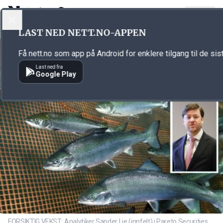
LOGG INN
MENY
Annonsørinnhold
LAST NED NETT.NO-APPEN
Link for annonse
Få nett.no som app på Android for enklere tilgang til de sis
Last ned fra
Google Play
FORSIKTIG VEKST: Analytiker Sander Lie (innfelt) i Pareto Securities