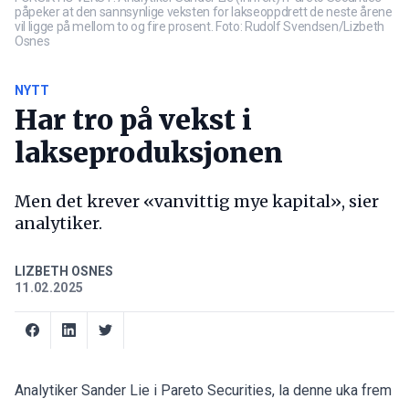
påpeker at den sannsynlige veksten for lakseoppdrett de neste årene
vil ligge på mellom to og fire prosent. Foto: Rudolf Svendsen/Lizbeth
Osnes
NYTT
Har tro på vekst i
lakseproduksjonen
Men det krever «vanvittig mye kapital», sier
analytiker.
LIZBETH OSNES
11.02.2025
Analytiker Sander Lie i Pareto Securities, la denne uka frem