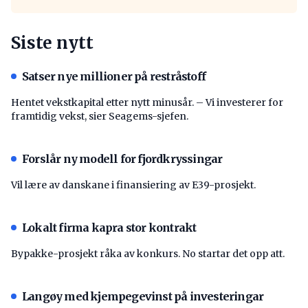
Siste nytt
Satser nye millioner på restråstoff
Hentet vekstkapital etter nytt minusår. – Vi investerer for
framtidig vekst, sier Seagems-sjefen.
Forslår ny modell for fjordkryssingar
Vil lære av danskane i finansiering av E39-prosjekt.
Lokalt firma kapra stor kontrakt
Bypakke-prosjekt råka av konkurs. No startar det opp att.
Langøy med kjempegevinst på investeringar