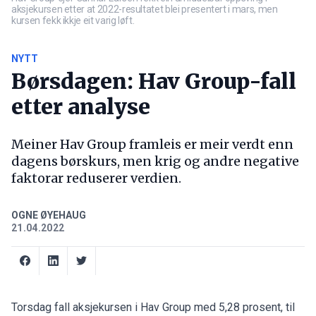
aksjekursen etter at 2022-resultatet blei presentert i mars, men
kursen fekk ikkje eit varig løft.
NYTT
Børsdagen: Hav Group-fall
etter analyse
Meiner Hav Group framleis er meir verdt enn
dagens børskurs, men krig og andre negative
faktorar reduserer verdien.
OGNE ØYEHAUG
21.04.2022
Torsdag fall aksjekursen i Hav Group med 5,28 prosent, til