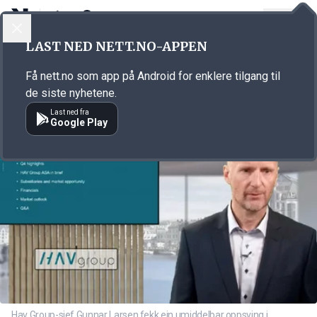
LOGG INN
MENY
Annonsørinnhold
LAST NED NETT.NO-APPEN
Link for annonse
Få nett.no som app på Android for enklere tilgang til
de siste nyhetene.
Last ned fra
Google Play
Hav Group-sjef Gunnar Larsen fekk ein umiddelbar oppsving i