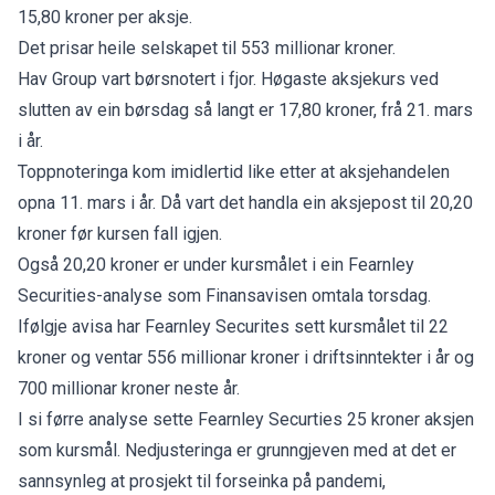
15,80 kroner per aksje.
Det prisar heile selskapet til 553 millionar kroner.
Hav Group vart børsnotert i fjor. Høgaste aksjekurs ved
slutten av ein børsdag så langt er 17,80 kroner, frå 21. mars
i år.
Toppnoteringa kom imidlertid like etter at aksjehandelen
opna 11. mars i år. Då vart det handla ein aksjepost til 20,20
kroner før kursen fall igjen.
Også 20,20 kroner er under kursmålet i ein Fearnley
Securities-analyse som
Finansavisen
omtala torsdag.
Ifølgje avisa har Fearnley Securites sett kursmålet til 22
kroner og ventar 556 millionar kroner i driftsinntekter i år og
700 millionar kroner neste år.
I si førre analyse sette Fearnley Securties 25 kroner aksjen
som kursmål. Nedjusteringa er grunngjeven med at det er
sannsynleg at prosjekt til forseinka på pandemi,