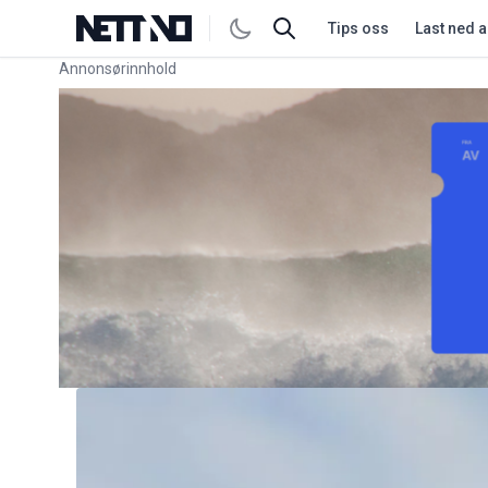
Tips oss
Last ned 
Annonsørinnhold
Link for annonse