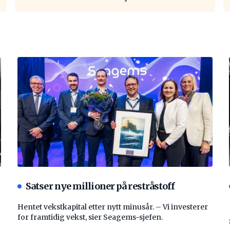
Satser nye millioner på restråstoff
Hentet vekstkapital etter nytt minusår. – Vi investerer
for framtidig vekst, sier Seagems-sjefen.