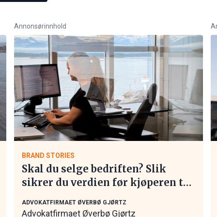
Annonsørinnhold
A
BRAND STORIES
Skal du selge bedriften? Slik
sikrer du verdien før kjøperen tar
kontakt
ADVOKATFIRMAET ØVERBØ GJØRTZ
Advokatfirmaet Øverbø Gjørtz