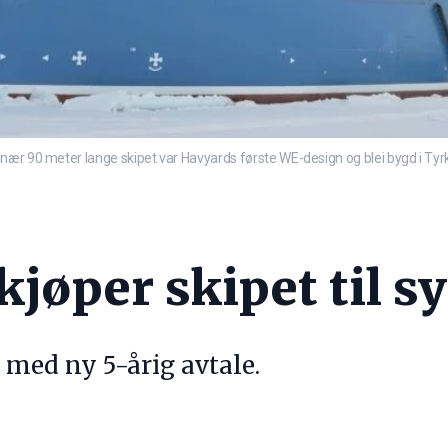
ær 90 meter lange skipet var Havyards første WE-design og blei bygd i Tyrki
kjøper skipet til 
 med ny 5-årig avtale.