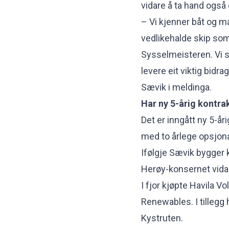
vidare å ta hand også
– Vi kjenner båt og ma
vedlikehalde skip som 
Sysselmeisteren. Vi s
levere eit viktig bidra
Sævik i meldinga.
Har ny 5-årig kontra
Det er inngått ny 5-å
med to årlege opsjonar
Ifølgje Sævik bygger 
Herøy-konsernet vida
I fjor kjøpte Havila 
Renewables. I tillegg 
Kystruten.