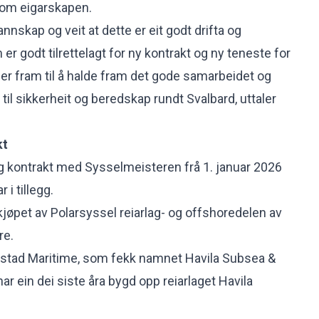
 om eigarskapen.
nnskap og veit at dette er eit godt drifta og
er godt tilrettelagt for ny kontrakt og ny teneste for
er fram til å halde fram det gode samarbeidet og
g til sikkerheit og beredskap rundt Svalbard, uttaler
kt
rig kontrakt med Sysselmeisteren frå 1. januar 2026
 i tillegg.
kjøpet av Polarsyssel reiarlag- og offshoredelen av
re.
Volstad Maritime, som fekk namnet Havila Subsea &
har ein dei siste åra bygd opp reiarlaget Havila