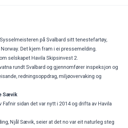
 Sysselmeisteren på Svalbard sitt tenestefartøy,
ir Norway. Det kjem fram i ei pressemelding.
nom selskapet Havila Skipsinvest 2.
farvatna rundt Svalbard og gjennomfører inspeksjon og
lreisande, redningsoppdrag, miljøovervaking og
je Sævik
 Fafnir sidan det var nytt i 2014 og drifta av Havila
ding, Njål Sævik, seier at det no var eit naturleg steg