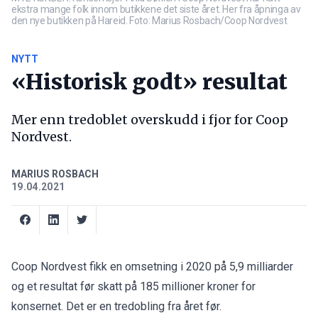
ekstra mange folk innom butikkene det siste året. Her fra åpninga av
den nye butikken på Hareid. Foto: Marius Rosbach/Coop Nordvest
NYTT
«Historisk godt» resultat
Mer enn tredoblet overskudd i fjor for Coop
Nordvest.
MARIUS ROSBACH
19.04.2021
Coop Nordvest fikk en omsetning i 2020 på 5,9 milliarder
og et resultat før skatt på 185 millioner kroner for
konsernet. Det er en tredobling fra året før.