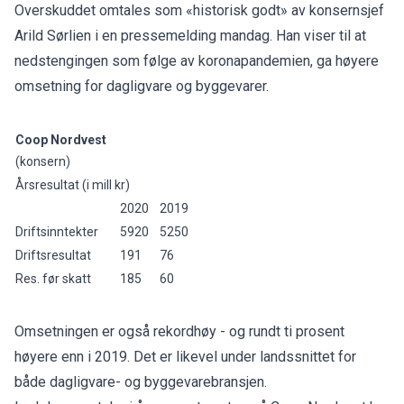
Overskuddet omtales som «historisk godt» av konsernsjef
Arild Sørlien i en pressemelding mandag. Han viser til at
nedstengingen som følge av koronapandemien, ga høyere
omsetning for dagligvare og byggevarer.
Coop Nordvest
(konsern)
Årsresultat (i mill kr)
2020
2019
Driftsinntekter
5920
5250
Driftsresultat
191
76
Res. før skatt
185
60
Omsetningen er også rekordhøy - og rundt ti prosent
høyere enn i 2019. Det er likevel under landssnittet for
både dagligvare- og byggevarebransjen.