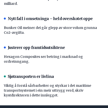
milliard.
Nytt fall i omsetninga – held overskotet oppe
Bunker Oil meiner dei går glepp av store volum grunna
Co2-avgifta.
Justerer opp framtidsutsiktene
Hexagon Composites ser betring i marknad og
ordreinngang.
Sjøtransporten er livlina
Viktig å forstå ­sårbarheiter og styrkar i det maritime
transport­systemet i ein meir uttrygg verd, skriv
kystdirektøren i dette innlegget.