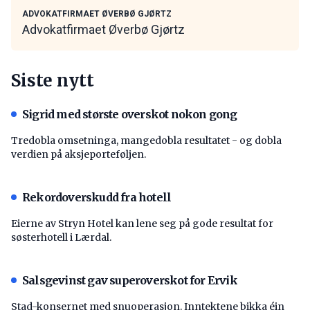
ADVOKATFIRMAET ØVERBØ GJØRTZ
Advokatfirmaet Øverbø Gjørtz
Siste nytt
Sigrid med største overskot nokon gong
Tredobla omsetninga, mangedobla resultatet - og dobla
verdien på aksjeporteføljen.
Rekordoverskudd fra hotell
Eierne av Stryn Hotel kan lene seg på gode resultat for
søsterhotell i Lærdal.
Salsgevinst gav superoverskot for Ervik
Stad-konsernet med snuoperasjon. Inntektene bikka éin