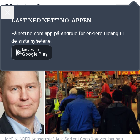
LOGG INN
MENY
Annonsørinnhold
LAST NED NETT.NO-APPEN
Link for annonse
Få nett.no som app på Android for enklere tilgang til
de siste nyhetene.
Last ned fra
Google Play
MYE KUNDER: Konsernsjef Arild Sørlien i Coop Nordvest har hatt