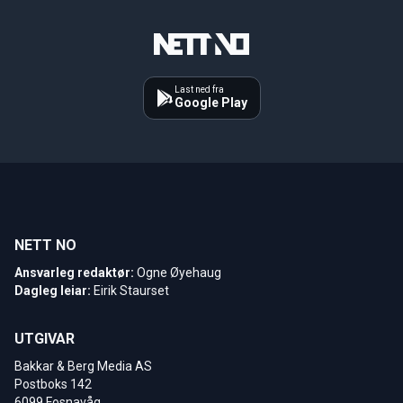
Last ned fra
Google Play
NETT NO
Ansvarleg redaktør:
Ogne Øyehaug
Dagleg leiar:
Eirik Staurset
UTGIVAR
Bakkar & Berg Media AS
Postboks 142
6099 Fosnavåg