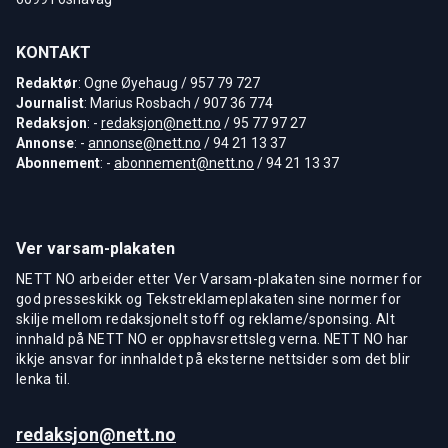
KONTAKT
Redaktør
: Ogne Øyehaug / 957 79 727
Journalist
: Marius Rosbach / 907 36 774
Redaksjon
: -
redaksjon@nett.no
/ 95 77 97 27
Annonse
: -
annonse@nett.no
/ 94 21 13 37
Abonnement
: -
abonnement@nett.no
/ 94 21 13 37
Ver varsam-plakaten
NETT NO arbeider etter Ver Varsam-plakaten sine normer for
god presseskikk og Tekstreklameplakaten sine normer for
skilje mellom redaksjonelt stoff og reklame/sponsing. Alt
innhald på NETT NO er opphavsrettsleg verna. NETT NO har
ikkje ansvar for innhaldet på eksterne nettsider som det blir
lenka til.
redaksjon@nett.no