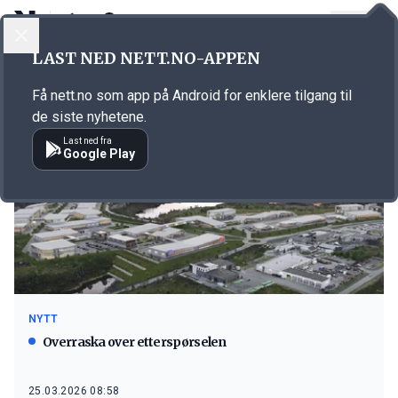
LOGG INN
MENY
LAST NED NETT.NO-APPEN
Emne: Coop Nordvest
Få nett.no som app på Android for enklere tilgang til
de siste nyhetene.
Last ned fra
Google Play
NYTT
Overraska over etterspørselen
25.03.2026 08:58