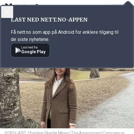
LOGG INN
MENY
Annonsørinnhold
LAST NED NETT.NO-APPEN
Link for annonse
Få nett.no som app på Android for enklere tilgang til
de siste nyhetene.
Last ned fra
Google Play
POPULÆRT: Christine Skarbø Nilsen i The Assessment Company er