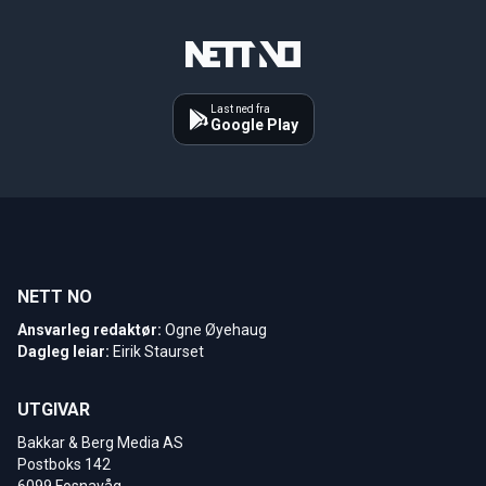
Last ned fra
Google Play
NETT NO
Ansvarleg redaktør:
Ogne Øyehaug
Dagleg leiar:
Eirik Staurset
UTGIVAR
Bakkar & Berg Media AS
Postboks 142
6099 Fosnavåg