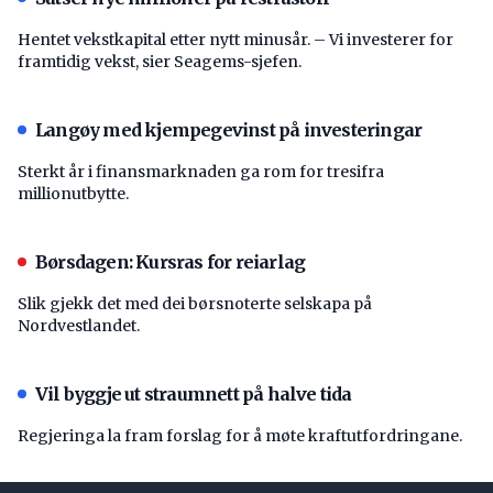
Hentet vekstkapital etter nytt minusår. – Vi investerer for
framtidig vekst, sier Seagems-sjefen.
Langøy med kjempegevinst på investeringar
Sterkt år i finansmarknaden ga rom for tresifra
millionutbytte.
Børsdagen: Kursras for reiarlag
Slik gjekk det med dei børsnoterte selskapa på
Nordvestlandet.
Vil byggje ut straumnett på halve tida
Regjeringa la fram forslag for å møte kraftutfordringane.