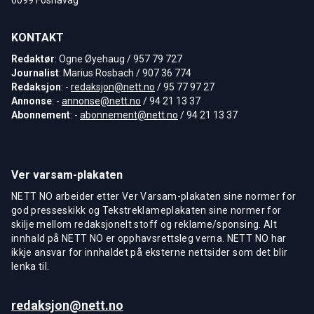
KONTAKT
Redaktør
: Ogne Øyehaug / 957 79 727
Journalist
: Marius Rosbach / 907 36 774
Redaksjon
: -
redaksjon@nett.no
/ 95 77 97 27
Annonse
: -
annonse@nett.no
/ 94 21 13 37
Abonnement
: -
abonnement@nett.no
/ 94 21 13 37
Ver varsam-plakaten
NETT NO arbeider etter Ver Varsam-plakaten sine normer for
god presseskikk og Tekstreklameplakaten sine normer for
skilje mellom redaksjonelt stoff og reklame/sponsing. Alt
innhald på NETT NO er opphavsrettsleg verna. NETT NO har
ikkje ansvar for innhaldet på eksterne nettsider som det blir
lenka til.
redaksjon@nett.no