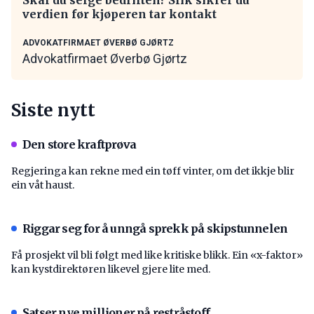
verdien før kjøperen tar kontakt
ADVOKATFIRMAET ØVERBØ GJØRTZ
Advokatfirmaet Øverbø Gjørtz
Siste nytt
Den store kraftprøva
Regjeringa kan rekne med ein tøff vinter, om det ikkje blir
ein våt haust.
Riggar seg for å unngå sprekk på skipstunnelen
Få prosjekt vil bli følgt med like kritiske blikk. Ein «x-faktor»
kan kystdirektøren likevel gjere lite med.
Satser nye millioner på restråstoff