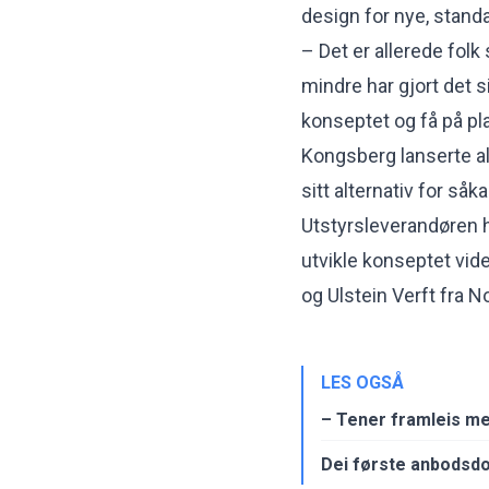
design for nye, standa
– Det er allerede folk
mindre har gjort det 
konseptet og få på pl
Kongsberg lanserte a
sitt alternativ for såk
Utstyrsleverandøren 
utvikle konseptet vid
og Ulstein Verft fra N
LES OGSÅ
– Tener framleis me
Dei første anbodsd