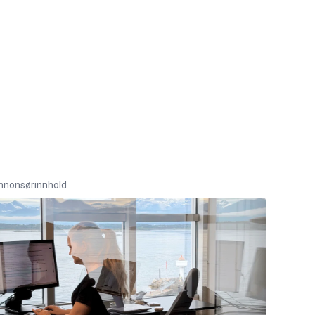
nnonsørinnhold