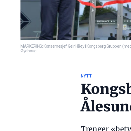
MARKERING: Konsernesjef Geir Håøy i Kongsberg Gruppen (med sa
Øyehaug
NYTT
Kongsb
Ålesun
Trenger «bety