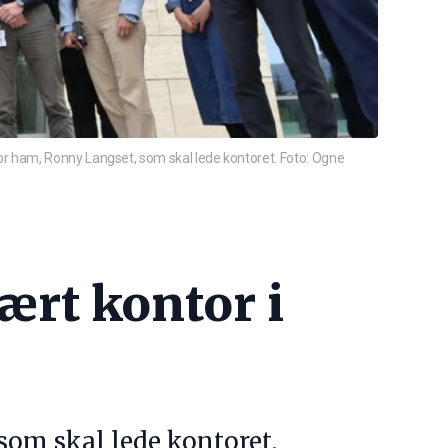
or ham, Ronny Langset, som skal lede kontoret. Foto: Ogne
ært kontor i
som skal lede kontoret.