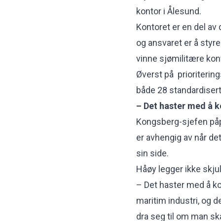
kontor i Ålesund.
Kontoret er en del a
og ansvaret er å sty
vinne sjømilitære kon
Øverst på prioritering
både 28 standardisert
– Det haster med å 
Kongsberg-sjefen påp
er avhengig av når det
sin side.
Håøy legger ikke skjul
– Det haster med å k
maritim industri, og d
dra seg til om man ska