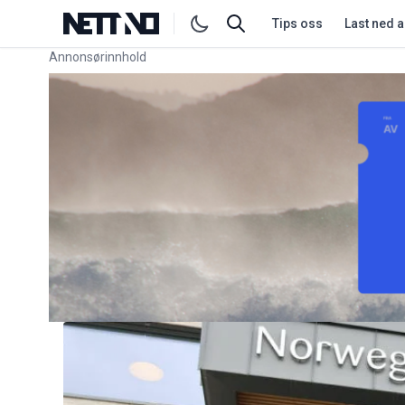
Tips oss
Last ned 
Annonsørinnhold
Link for annonse