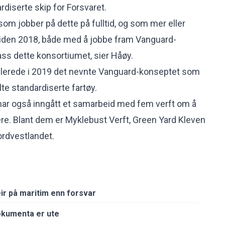
rdiserte skip for Forsvaret.
 som jobber på dette på fulltid, og som mer eller
siden 2018, både med å jobbe fram Vanguard-
ass dette konsortiumet, sier Håøy.
llerede i 2019 det nevnte Vanguard-konseptet som
alte standardiserte fartøy.
har også inngått et samarbeid med fem verft om å
ere. Blant dem er Myklebust Verft, Green Yard Kleven
ordvestlandet.
ir på maritim enn forsvar
okumenta er ute