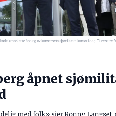
ks) markerte åpning av konsernets sjømilitære kontor i dag. Til venstre f
erg åpnet sjømilit
d
delig med folk» sier Ronny Langset, 