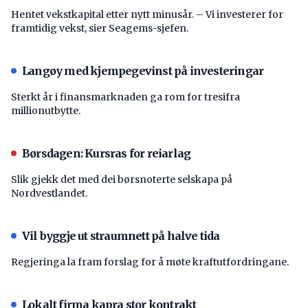
Hentet vekstkapital etter nytt minusår. – Vi investerer for
framtidig vekst, sier Seagems-sjefen.
Langøy med kjempegevinst på investeringar
Sterkt år i finansmarknaden ga rom for tresifra
millionutbytte.
Børsdagen: Kursras for reiarlag
Slik gjekk det med dei børsnoterte selskapa på
Nordvestlandet.
Vil byggje ut straumnett på halve tida
Regjeringa la fram forslag for å møte kraftutfordringane.
Lokalt firma kapra stor kontrakt