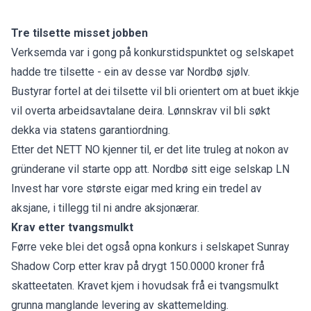
Tre tilsette misset jobben
Verksemda var i gong på konkurstidspunktet og selskapet
hadde tre tilsette - ein av desse var Nordbø sjølv.
Bustyrar fortel at dei tilsette vil bli orientert om at buet ikkje
vil overta arbeidsavtalane deira. Lønnskrav vil bli søkt
dekka via statens garantiordning.
Etter det NETT NO kjenner til, er det lite truleg at nokon av
gründerane vil starte opp att. Nordbø sitt eige selskap LN
Invest har vore største eigar med kring ein tredel av
aksjane, i tillegg til ni andre aksjonærar.
Krav etter tvangsmulkt
Førre veke blei det også opna konkurs i selskapet Sunray
Shadow Corp etter krav på drygt 150.0000 kroner frå
skatteetaten. Kravet kjem i hovudsak frå ei tvangsmulkt
grunna manglande levering av skattemelding.