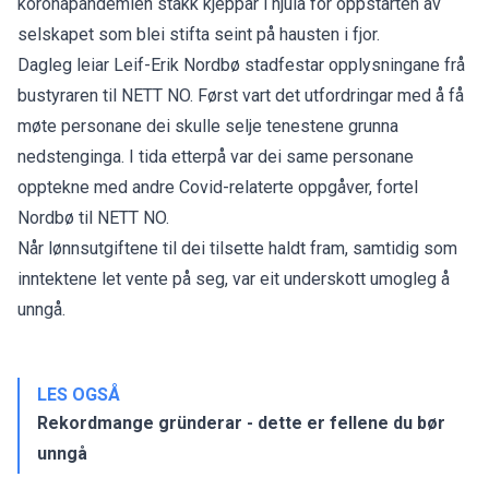
koronapandemien stakk kjeppar i hjula for oppstarten av
selskapet som blei stifta seint på hausten i fjor.
Dagleg leiar Leif-Erik Nordbø stadfestar opplysningane frå
bustyraren til NETT NO. Først vart det utfordringar med å få
møte personane dei skulle selje tenestene grunna
nedstenginga. I tida etterpå var dei same personane
opptekne med andre Covid-relaterte oppgåver, fortel
Nordbø til NETT NO.
Når lønnsutgiftene til dei tilsette haldt fram, samtidig som
inntektene let vente på seg, var eit underskott umogleg å
unngå.
LES OGSÅ
Rekordmange gründerar - dette er fellene du bør
unngå