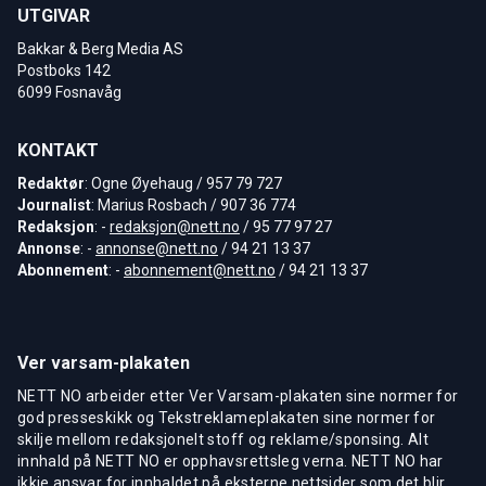
UTGIVAR
Bakkar & Berg Media AS
Postboks 142
6099 Fosnavåg
KONTAKT
Redaktør
: Ogne Øyehaug / 957 79 727
Journalist
: Marius Rosbach / 907 36 774
Redaksjon
: -
redaksjon@nett.no
/ 95 77 97 27
Annonse
: -
annonse@nett.no
/ 94 21 13 37
Abonnement
: -
abonnement@nett.no
/ 94 21 13 37
Ver varsam-plakaten
NETT NO arbeider etter Ver Varsam-plakaten sine normer for
god presseskikk og Tekstreklameplakaten sine normer for
skilje mellom redaksjonelt stoff og reklame/sponsing. Alt
innhald på NETT NO er opphavsrettsleg verna. NETT NO har
ikkje ansvar for innhaldet på eksterne nettsider som det blir