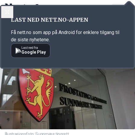
LOGG INN
MENY
Annonsørinnhold
LAST NED NETT.NO-APPEN
Link for annonse
Få nett.no som app på Android for enklere tilgang til
de siste nyhetene.
Last ned fra
Google Play
Illustrasjonsfoto: Sunnmøre tingrett