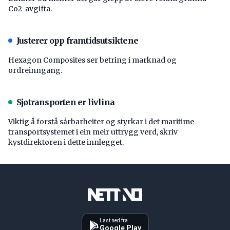
Co2-avgifta.
Justerer opp framtidsutsiktene
Hexagon Composites ser betring i marknad og
ordreinngang.
Sjøtransporten er livlina
Viktig å forstå ­sårbarheiter og styrkar i det maritime
transport­systemet i ein meir uttrygg verd, skriv
kystdirektøren i dette innlegget.
Last ned fra
Google Play