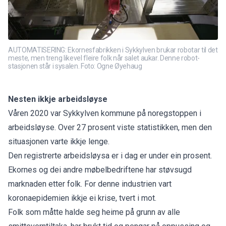
AUTOMATISERING: Ekornesfabrikken i Sykkylven brukar robotar til det
meste, men treng likevel fleire folk når salet aukar. Denne robot-
stasjonen står i sysalen. Foto: Ogne Øyehaug
Nesten ikkje arbeidsløyse
Våren 2020 var Sykkylven kommune på noregstoppen i
arbeidsløyse. Over 27 prosent viste statistikken, men den
situasjonen varte ikkje lenge.
Den registrerte arbeidsløysa er i dag er under ein prosent.
Ekornes og dei andre møbelbedriftene har støvsugd
marknaden etter folk. For denne industrien vart
koronaepidemien ikkje ei krise, tvert i mot.
Folk som måtte halde seg heime på grunn av alle