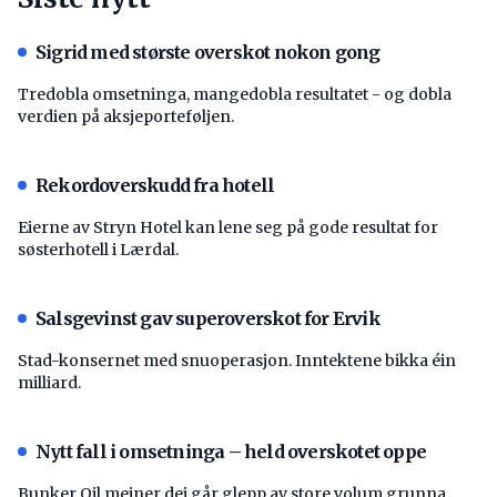
Sigrid med største overskot nokon gong
Tredobla omsetninga, mangedobla resultatet - og dobla
verdien på aksjeporteføljen.
Rekordoverskudd fra hotell
Eierne av Stryn Hotel kan lene seg på gode resultat for
søsterhotell i Lærdal.
Salsgevinst gav superoverskot for Ervik
Stad-konsernet med snuoperasjon. Inntektene bikka éin
milliard.
Nytt fall i omsetninga – held overskotet oppe
Bunker Oil meiner dei går glepp av store volum grunna