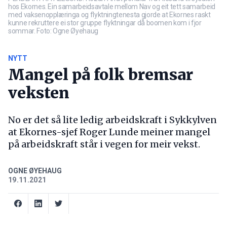
hos Ekornes. Ein samarbeidsavtale mellom Nav og eit tett samarbeid
med vaksenopplæringa og flyktningtenesta gjorde at Ekornes raskt
kunne rekruttere ei stor gruppe flyktningar då boomen kom i fjor
sommar. Foto: Ogne Øyehaug
NYTT
Mangel på folk bremsar
veksten
No er det så lite ledig arbeidskraft i Sykkylven
at Ekornes-sjef Roger Lunde meiner mangel
på arbeidskraft står i vegen for meir vekst.
OGNE ØYEHAUG
19.11.2021