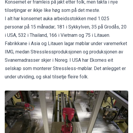
Konsernet er framleis på jakt etter folk, men takta i nye
tilsetjingar er ikkje like høg som på det meste.
I alt har konsernet auka arbeidsstokken med 1.025
personar på 15 månadar; 181 i Sykkylven, 35 på Grodås, 20
i USA, 532 i Thailand, 166 i Vietnam og 75 i Litauen.
Fabrikkane i Asia og Litauen lagar møblar under varemerket
IMG, medan Stresslessproduksjonen og produksjonen av
Svanemadrasser skjer i Noreg. I USA har Ekornes eit
selskap som monterer Stressless-møblar. Det anlegget er
under utviding, og skal tilsetje fleire folk.