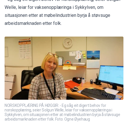
Welle, leiar for vaksenopplæringa i Sykkylven, om
situasjonen etter at møbelindustrien byrja å støvsuge
arbeidsmarknaden etter folk.
NORSKOPPLÆRING PÅ HØGGIR: - Eg såg eit digert behov for
norskopplæring, seier Solgun Welle, leiar for vaksenopplæringa i
Sykkylven, om situasjonen etter at møbelindustrien byrja å støvsuge
arbeidsmarknaden etter folk. Foto: Ogne Øyehaug