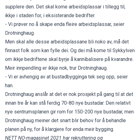
supplere den. Det skal kome arbeidsplassar i tillegg til,
ikkje i staden for, i eksisterande bedrifter.
- Vi prøver no å skape enda fleire arbeidsplassar, seier
Drotninghaug.
Men skal alle desse arbeidsplassane bli noko av, må det
finnast folk som kan fylle dei. Og dei må kome til Sykkylven
om ikkje bedriftene skal byrje å kannibalisere på kvarandre.
Meir innpendling er ikkje nok, trur Drotninghaug.
- Vi er avhengig av at bustadbygginga tek seg opp, seier
han.
Drotninghaug anslår at det er nok prosjekt på gang til at det
innan tre år kan stå ferdig 70-80 nye bustadar. Den relativt
nye sentrumsplanen gir rom for 150-200 nye bustadar, men
Drotninghaug meiner det snart blir behov for å behandle
planen på ny, for å klargjere for enda meir bygging.
NETT NO-magasinet 2021 har rekruttering og