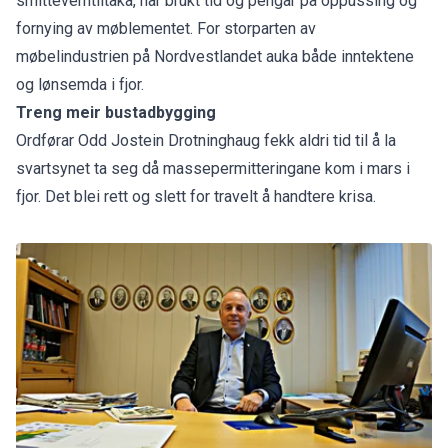
smitteverntiltaka, har brukt tid og pengar på oppussing og
fornying av møblementet. For storparten av
møbelindustrien på Nordvestlandet auka både inntektene
og lønsemda i fjor.
Treng meir bustadbygging
Ordførar Odd Jostein Drotninghaug fekk aldri tid til å la
svartsynet ta seg då massepermitteringane kom i mars i
fjor. Det blei rett og slett for travelt å handtere krisa.