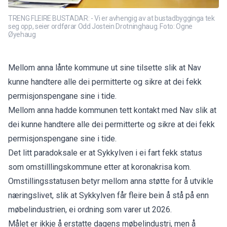
TRENG FLEIRE BUSTADAR: - Vi er avhengig av at bustadbygginga tek
seg opp, seier ordførar Odd Jostein Drotninghaug. Foto: Ogne
Øyehaug
Mellom anna lånte kommune ut sine tilsette slik at Nav
kunne handtere alle dei permitterte og sikre at dei fekk
permisjonspengane sine i tide.
Mellom anna hadde kommunen tett kontakt med Nav slik at
dei kunne handtere alle dei permitterte og sikre at dei fekk
permisjonspengane sine i tide.
Det litt paradoksale er at Sykkylven i ei fart fekk status
som omstilllingskommune etter at koronakrisa kom.
Omstillingsstatusen betyr mellom anna støtte for å utvikle
næringslivet, slik at Sykkylven får fleire bein å stå på enn
møbelindustrien, ei ordning som varer ut 2026.
Målet er ikkje å erstatte dagens møbelindustri, men å