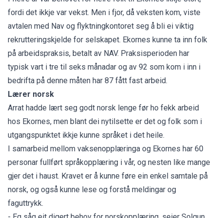
fordi det ikkje var vekst. Men i fjor, då veksten kom, viste
avtalen med Nav og flyktningkontoret seg å bli ei viktig
rekrutteringskjelde for selskapet. Ekornes kunne ta inn folk
på arbeidspraksis, betalt av NAV. Praksisperioden har
typisk vart i tre til seks månadar og av 92 som kom i inn i
bedrifta på denne måten har 87 fått fast arbeid.
Lærer norsk
Arrat hadde lært seg godt norsk lenge før ho fekk arbeid
hos Ekornes, men blant dei nytilsette er det og folk som i
utgangspunktet ikkje kunne språket i det heile.
I samarbeid mellom vaksenopplæringa og Ekornes har 60
personar fullført språkopplæring i vår, og nesten like mange
gjer det i haust. Kravet er å kunne føre ein enkel samtale på
norsk, og også kunne lese og forstå meldingar og
faguttrykk.
- Eg såg eit digert behov for norskopplæring, seier Solgun