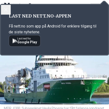
LOGG INN
MENY
Annonsørinnhold
LAST NED NETT.NO-APPEN
Link for annonse
Få nett.no som app på Android for enklere tilgang til
de siste nyhetene.
Last ned fra
Google Play
MEIR JOBB: Subseaskipet Havila Phoenix har fått forlenga oppdraget