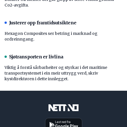
Co2-avgifta.
Justerer opp framtidsutsiktene
Hexagon Composites ser betring i marknad og
ordreinngang.
Sjøtransporten er livlina
Viktig å forstå ­sårbarheiter og styrkar i det maritime
transport­systemet i ein meir uttrygg verd, skriv
kystdirektøren i dette innlegget.
Last ned fra
Google Play