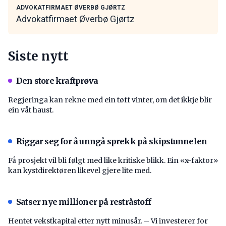
ADVOKATFIRMAET ØVERBØ GJØRTZ
Advokatfirmaet Øverbø Gjørtz
Siste nytt
Den store kraftprøva
Regjeringa kan rekne med ein tøff vinter, om det ikkje blir
ein våt haust.
Riggar seg for å unngå sprekk på skipstunnelen
Få prosjekt vil bli følgt med like kritiske blikk. Ein «x-faktor»
kan kystdirektøren likevel gjere lite med.
Satser nye millioner på restråstoff
Hentet vekstkapital etter nytt minusår. – Vi investerer for