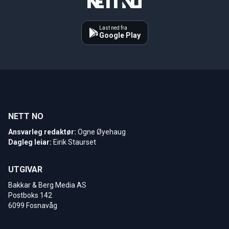
Last ned fra
Google Play
NETT NO
Ansvarleg redaktør:
Ogne Øyehaug
Dagleg leiar:
Eirik Staurset
UTGIVAR
Bakkar & Berg Media AS
Postboks 142
6099 Fosnavåg