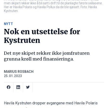
men skipet rekker ikke å bli satt i drift til de planlagte første seilasene.
Her er Havila Polaris og Havila Pollux da de ble sjøsatt. Foto: Havila
Kystruten
NYTT
Nok en utsettelse for
Kystruten
Det nye skipet rekker ikke jomfruturen
grunna krøll med finansieringa.
MARIUS ROSBACH
25.01.2023
Havila Kystruten dropper avgangene med Havila Polaris