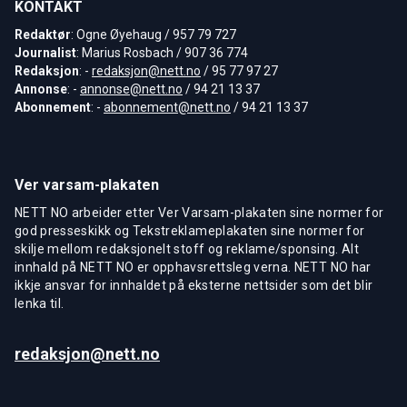
KONTAKT
Redaktør
: Ogne Øyehaug / 957 79 727
Journalist
: Marius Rosbach / 907 36 774
Redaksjon
: -
redaksjon@nett.no
/ 95 77 97 27
Annonse
: -
annonse@nett.no
/ 94 21 13 37
Abonnement
: -
abonnement@nett.no
/ 94 21 13 37
Ver varsam-plakaten
NETT NO arbeider etter Ver Varsam-plakaten sine normer for
god presseskikk og Tekstreklameplakaten sine normer for
skilje mellom redaksjonelt stoff og reklame/sponsing. Alt
innhald på NETT NO er opphavsrettsleg verna. NETT NO har
ikkje ansvar for innhaldet på eksterne nettsider som det blir
lenka til.
redaksjon@nett.no