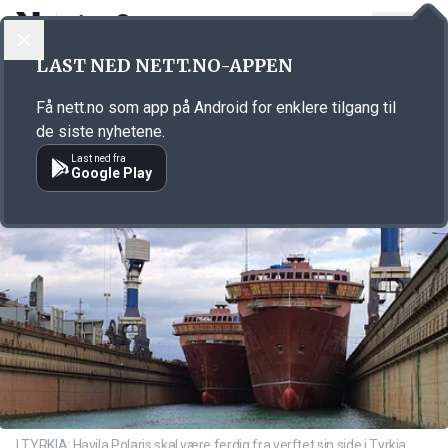
LOGG INN
MENY
Annonsørinnhold
LAST NED NETT.NO-APPEN
Link for annonse
Få nett.no som app på Android for enklere tilgang til
de siste nyhetene.
Last ned fra
Google Play
I TYRKIA: Havila Polaris skal være ferdig fra verftet sin side i Tyrkia,