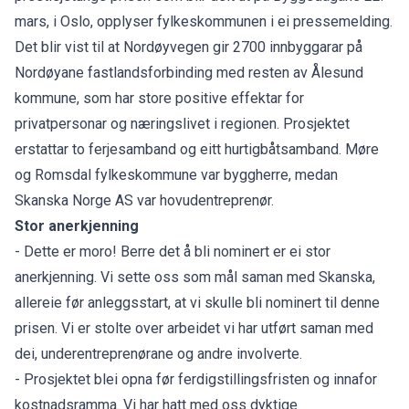
mars, i Oslo, opplyser fylkeskommunen i ei pressemelding.
Det blir vist til at Nordøyvegen gir 2700 innbyggarar på
Nordøyane fastlandsforbinding med resten av Ålesund
kommune, som har store positive effektar for
privatpersonar og næringslivet i regionen. Prosjektet
erstattar to ferjesamband og eitt hurtigbåtsamband. Møre
og Romsdal fylkeskommune var byggherre, medan
Skanska Norge AS var hovudentreprenør.
Stor anerkjenning
- Dette er moro! Berre det å bli nominert er ei stor
anerkjenning. Vi sette oss som mål saman med Skanska,
allereie før anleggsstart, at vi skulle bli nominert til denne
prisen. Vi er stolte over arbeidet vi har utført saman med
dei, underentreprenørane og andre involverte.
- Prosjektet blei opna før ferdigstillingsfristen og innafor
kostnadsramma. Vi har hatt med oss dyktige