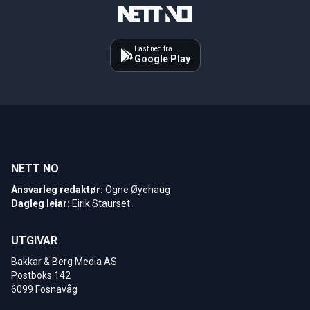
Last ned fra
Google Play
NETT NO
Ansvarleg redaktør:
Ogne Øyehaug
Dagleg leiar:
Eirik Staurset
UTGIVAR
Bakkar & Berg Media AS
Postboks 142
6099 Fosnavåg