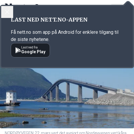
LOGG INN
MENY
Annonsørinnhold
LAST NED NETT.NO-APPEN
Link for annonse
Få nett.no som app på Android for enklere tilgang til
de siste nyhetene.
Last ned fra
Google Play
NORDØYVEGEN: 22. mars vert det avgjort om Nordøyvegen vert kåra