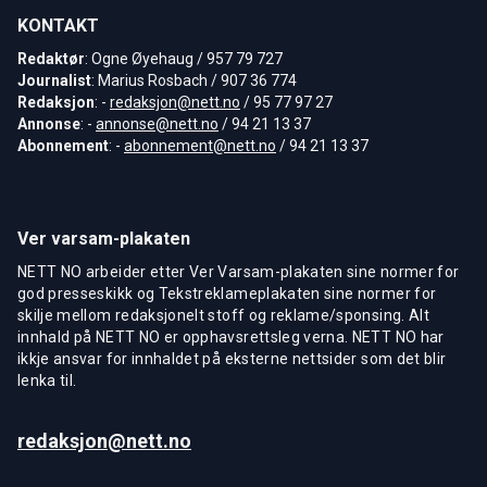
KONTAKT
Redaktør
: Ogne Øyehaug / 957 79 727
Journalist
: Marius Rosbach / 907 36 774
Redaksjon
: -
redaksjon@nett.no
/ 95 77 97 27
Annonse
: -
annonse@nett.no
/ 94 21 13 37
Abonnement
: -
abonnement@nett.no
/ 94 21 13 37
Ver varsam-plakaten
NETT NO arbeider etter Ver Varsam-plakaten sine normer for
god presseskikk og Tekstreklameplakaten sine normer for
skilje mellom redaksjonelt stoff og reklame/sponsing. Alt
innhald på NETT NO er opphavsrettsleg verna. NETT NO har
ikkje ansvar for innhaldet på eksterne nettsider som det blir
lenka til.
redaksjon@nett.no