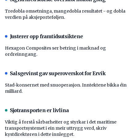
Tredobla omsetninga, mangedobla resultatet - og dobla
verdien på aksjeporteføljen.
Justerer opp framtidsutsiktene
Hexagon Composites ser betring i marknad og
ordreinngang.
Salsgevinst gav superoverskot for Ervik
Stad-konsernet med snuoperasjon. Inntektene bikka éin
milliard.
Sjøtransporten er livlina
Viktig å forstå ­sårbarheiter og styrkar i det maritime
transport­systemet i ein meir uttrygg verd, skriv
kystdirektøren i dette innlegget.