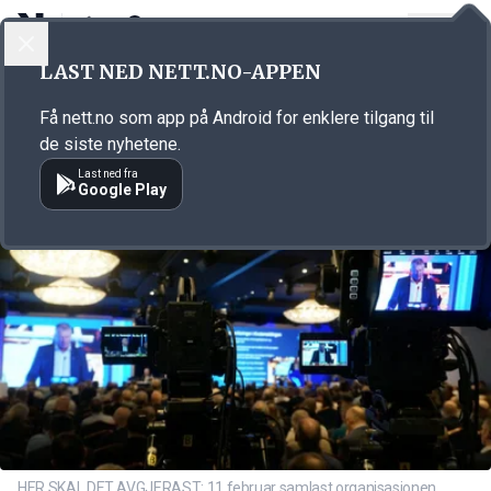
LOGG INN
MENY
Annonsørinnhold
LAST NED NETT.NO-APPEN
Link for annonse
Få nett.no som app på Android for enklere tilgang til
de siste nyhetene.
Last ned fra
Google Play
HER SKAL DET AVGJERAST: 11 februar samlast organisasjonen