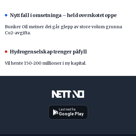
Nytt fall i omsetninga – held overskotet oppe
Bunker Oil meiner dei går glepp av store volum grunna
Co2-avgifta.
Hydrogenselskap trenger påfyll
Vil hente 150-200 millioner i ny kapital.
Last ned fra
Google Play