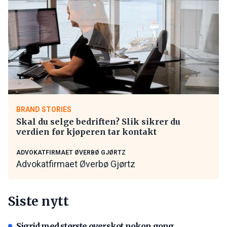
BRAND STORIES
Skal du selge bedriften? Slik sikrer du
verdien før kjøperen tar kontakt
ADVOKATFIRMAET ØVERBØ GJØRTZ
Advokatfirmaet Øverbø Gjørtz
Siste nytt
Sigrid med største overskot nokon gong