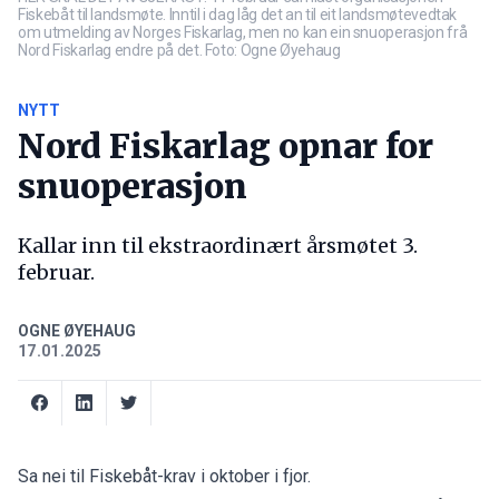
Fiskebåt til landsmøte. Inntil i dag låg det an til eit landsmøtevedtak
om utmelding av Norges Fiskarlag, men no kan ein snuoperasjon frå
Nord Fiskarlag endre på det. Foto: Ogne Øyehaug
NYTT
Nord Fiskarlag opnar for
snuoperasjon
Kallar inn til ekstraordinært årsmøtet 3.
februar.
OGNE ØYEHAUG
17.01.2025
Sa nei til Fiskebåt-krav i oktober i fjor.