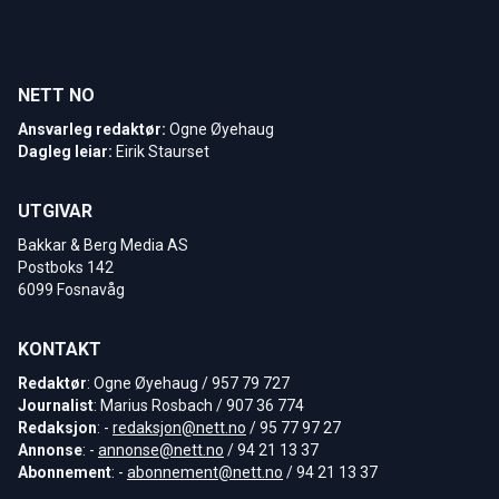
NETT NO
Ansvarleg redaktør:
Ogne Øyehaug
Dagleg leiar:
Eirik Staurset
UTGIVAR
Bakkar & Berg Media AS
Postboks 142
6099 Fosnavåg
KONTAKT
Redaktør
: Ogne Øyehaug / 957 79 727
Journalist
: Marius Rosbach / 907 36 774
Redaksjon
: -
redaksjon@nett.no
/ 95 77 97 27
Annonse
: -
annonse@nett.no
/ 94 21 13 37
Abonnement
: -
abonnement@nett.no
/ 94 21 13 37