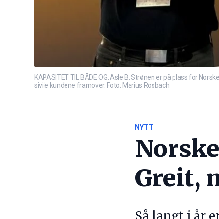
KAPASITET TIL BÅDE OG: Asle B. Strønen er på plass for Norske S
sivile kundene framover. Foto: Marius Rosbach
NYTT
Norske
Greit,
Så langt i år e