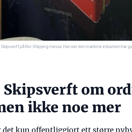
kipsverft på Nor-Shipping-messa. Han sier den maritime industrien har god k
 Skipsverft om ord
 men ikke noe mer
r det kun offentliggjort ett større nyb