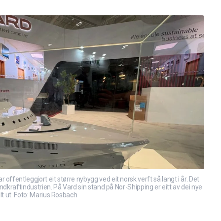
offentleggjort eit større nybygg ved eit norsk verft så langt i år. Det
vindkraftindustrien. På Vard sin stand på Nor-Shipping er eitt av dei nye
lt ut. Foto: Marius Rosbach