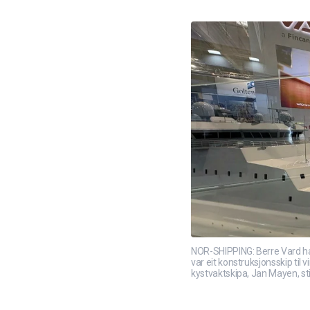
NOR-SHIPPING: Berre Vard har 
var eit konstruksjonsskip til 
kystvaktskipa, Jan Mayen, sti