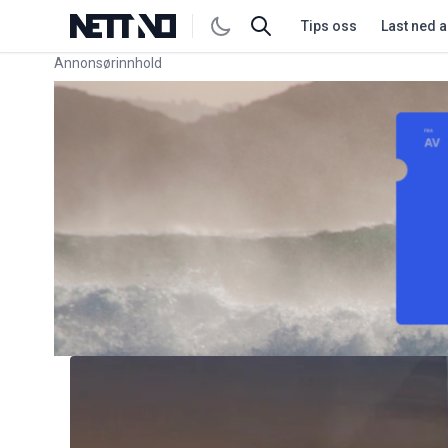
Tips oss
Last ned 
Annonsørinnhold
Link for annonse