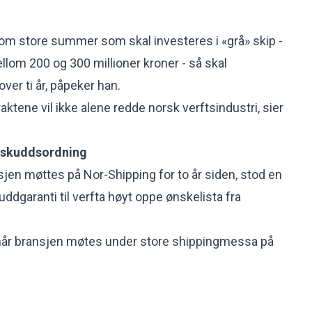
om store summer som skal investeres i «grå» skip -
llom 200 og 300 millioner kroner - så skal
ver ti år, påpeker han.
ktene vil ikke alene redde norsk verftsindustri, sier
orskuddsordning
jen møttes på Nor-Shipping for to år siden, stod en
uddgaranti
til verfta høyt oppe ønskelista fra
 når bransjen møtes under store shippingmessa på
.