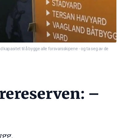
apasitet til å bygge alle forsvarsskipene - og ta seg av de
rereserven: –
ygg.