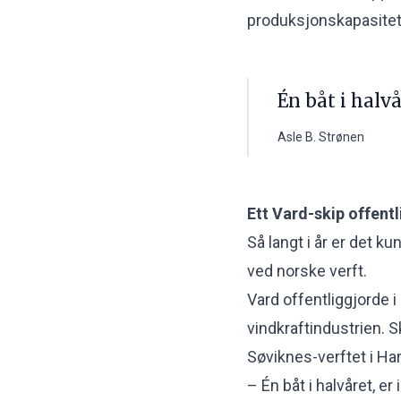
produksjonskapasitete
Én båt i halvå
Asle B. Strønen
Ett Vard-skip offentli
Så langt i år er det k
ved norske verft.
Vard offentliggjorde i
vindkraftindustrien.
Sk
Søviknes-verftet i H
– Én båt i halvåret, er 