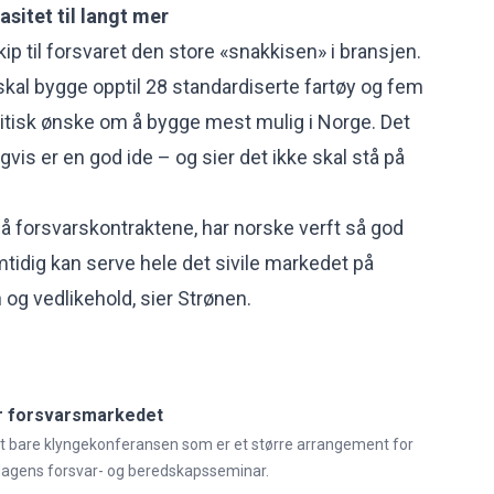
sitet til langt mer
ip til
forsvaret
den store «snakkisen» i bransjen.
skal bygge opptil
28 standardiserte fartøy og fem
olitisk ønske om å bygge mest mulig i Norge. Det
vis er en god ide – og sier det ikke skal stå på
på forsvarskontraktene, har norske verft så god
mtidig kan serve hele det sivile markedet på
 og vedlikehold, sier Strønen.
r forsvarsmarkedet
t bare klyngekonferansen som er et større arrangement for
dagens forsvar- og beredskapsseminar.