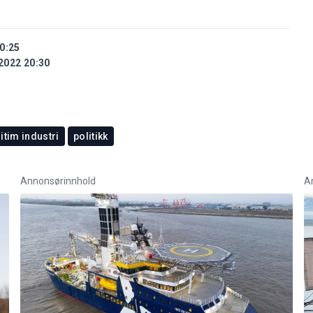
0:25
2022 20:30
itim industri
politikk
Annonsørinnhold
A