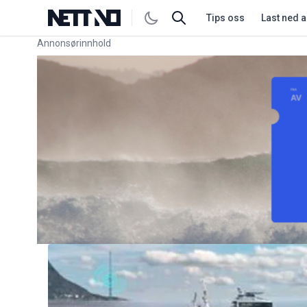
Tips oss
Last ned 
Annonsørinnhold
Link for annonse