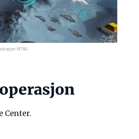
ustrasjon: NTNU
uoperasjon
e Center.