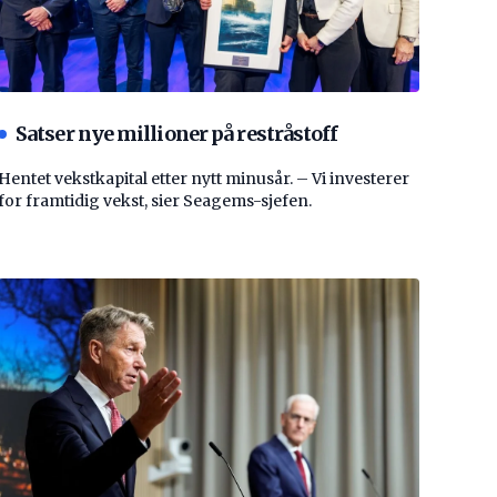
Satser nye millioner på restråstoff
Hentet vekstkapital etter nytt minusår. – Vi investerer
for framtidig vekst, sier Seagems-sjefen.