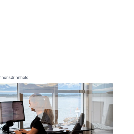
nnonsørinnhold