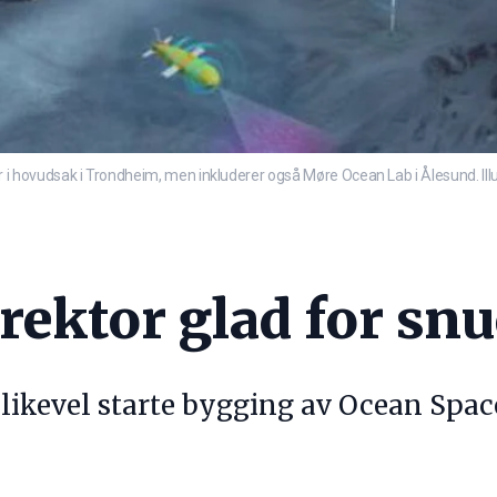
hovudsak i Trondheim, men inkluderer også Møre Ocean Lab i Ålesund. Ill
ektor glad for sn
 likevel starte bygging av Ocean Spac