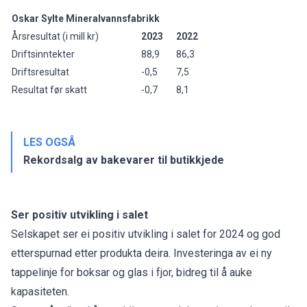
Oskar Sylte Mineralvannsfabrikk
Årsresultat (i mill kr)
2023
2022
Driftsinntekter
88,9
86,3
Driftsresultat
-0,5
7,5
Resultat før skatt
-0,7
8,1
LES OGSÅ
Rekordsalg av bakevarer til butikkjede
Ser positiv utvikling i salet
Selskapet ser ei positiv utvikling i salet for 2024 og god
etterspurnad etter produkta deira. Investeringa av ei ny
tappelinje for boksar og glas i fjor, bidreg til å auke
kapasiteten.