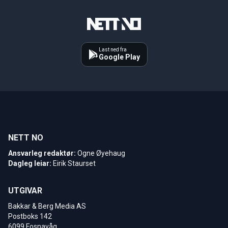
Last ned fra
Google Play
NETT NO
Ansvarleg redaktør:
Ogne Øyehaug
Dagleg leiar:
Eirik Staurset
UTGIVAR
Bakkar & Berg Media AS
Postboks 142
6099 Fosnavåg