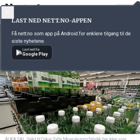
LOGG INN
MENY
Annonsørinnhold
LAST NED NETT.NO-APPEN
Link for annonse
Få nett.no som app på Android for enklere tilgang til de
siste nyhetene.
Last ned fra
Google Play
AUKA SAL: Salet til Oskar Sylte Mineralvannsfabrikk har ikkje vore