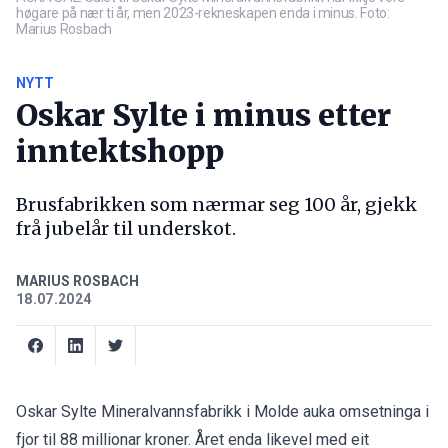
høgare på nær ti år, men 2023-rekneskapen enda i minus. Foto:
Marius Rosbach
NYTT
Oskar Sylte i minus etter
inntektshopp
Brusfabrikken som nærmar seg 100 år, gjekk
frå jubelår til underskot.
MARIUS ROSBACH
18.07.2024
Oskar Sylte Mineralvannsfabrikk i Molde auka omsetninga i
fjor til 88 millionar kroner. Året enda likevel med eit