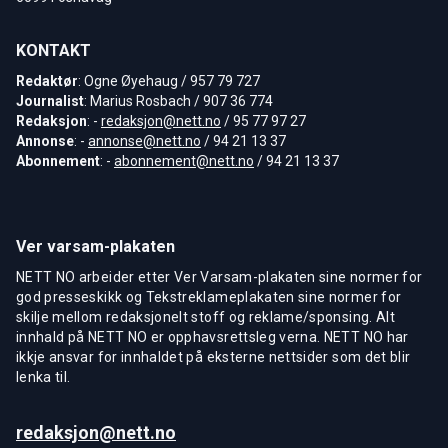
KONTAKT
Redaktør
: Ogne Øyehaug / 957 79 727
Journalist
: Marius Rosbach / 907 36 774
Redaksjon
: -
redaksjon@nett.no
/ 95 77 97 27
Annonse
: -
annonse@nett.no
/ 94 21 13 37
Abonnement
: -
abonnement@nett.no
/ 94 21 13 37
Ver varsam-plakaten
NETT NO arbeider etter Ver Varsam-plakaten sine normer for
god presseskikk og Tekstreklameplakaten sine normer for
skilje mellom redaksjonelt stoff og reklame/sponsing. Alt
innhald på NETT NO er opphavsrettsleg verna. NETT NO har
ikkje ansvar for innhaldet på eksterne nettsider som det blir
lenka til.
redaksjon@nett.no