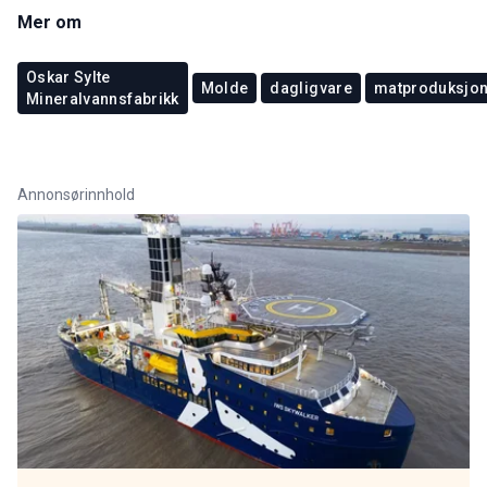
Mer om
Oskar Sylte
Molde
dagligvare
matproduksjo
Mineralvannsfabrikk
Annonsørinnhold