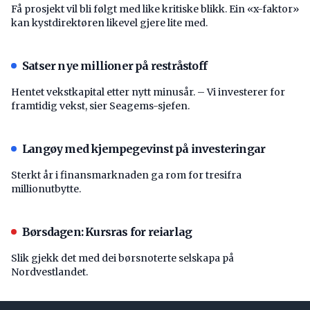
Få prosjekt vil bli følgt med like kritiske blikk. Ein «x-faktor»
kan kystdirektøren likevel gjere lite med.
Satser nye millioner på restråstoff
Hentet vekstkapital etter nytt minusår. – Vi investerer for
framtidig vekst, sier Seagems-sjefen.
Langøy med kjempegevinst på investeringar
Sterkt år i finansmarknaden ga rom for tresifra
millionutbytte.
Børsdagen: Kursras for reiarlag
Slik gjekk det med dei børsnoterte selskapa på
Nordvestlandet.