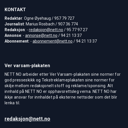
KONTAKT
Redaktør
: Ogne Øyehaug / 957 79 727
Journalist
: Marius Rosbach / 907 36 774
Redaksjon
: -
redaksjon@nett.no
/ 95 77 97 27
Annonse
: -
annonse@nett.no
/ 94 21 13 37
Abonnement
: -
abonnement@nett.no
/ 94 21 13 37
Ver varsam-plakaten
NETT NO arbeider etter Ver Varsam-plakaten sine normer for
god presseskikk og Tekstreklameplakaten sine normer for
skilje mellom redaksjonelt stoff og reklame/sponsing. Alt
innhald på NETT NO er opphavsrettsleg verna. NETT NO har
ikkje ansvar for innhaldet på eksterne nettsider som det blir
lenka til.
redaksjon@nett.no