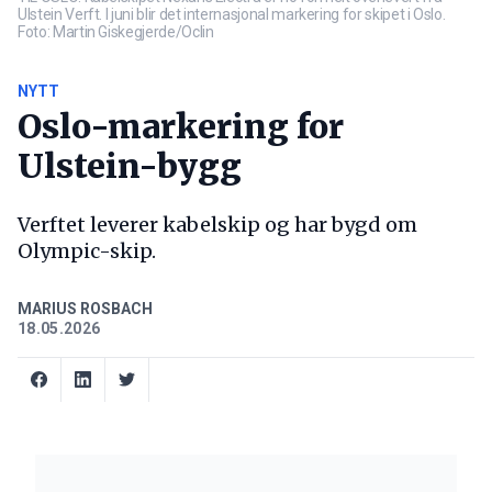
Ulstein Verft. I juni blir det internasjonal markering for skipet i Oslo.
Foto: Martin Giskegjerde/Oclin
NYTT
Oslo-markering for
Ulstein-bygg
Verftet leverer kabelskip og har bygd om
Olympic-skip.
MARIUS ROSBACH
18.05.2026