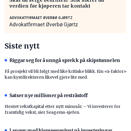
verdien før kjøperen tar kontakt
ADVOKATFIRMAET ØVERBØ GJØRTZ
Advokatfirmaet Øverbø Gjørtz
Siste nytt
Riggar seg for å unngå sprekk på skipstunnelen
Få prosjekt vil bli følgt med like kritiske blikk. Ein «x-faktor»
kan kystdirektøren likevel gjere lite med.
Satser nye millioner på restråstoff
Hentet vekstkapital etter nytt minusår. – Vi investerer for
framtidig vekst, sier Seagems-sjefen.
Langøy med kjempegevinst på investeringar