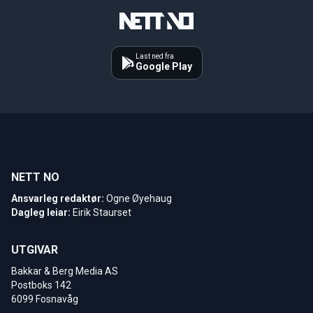
Last ned fra
Google Play
NETT NO
Ansvarleg redaktør:
Ogne Øyehaug
Dagleg leiar:
Eirik Staurset
UTGIVAR
Bakkar & Berg Media AS
Postboks 142
6099 Fosnavåg