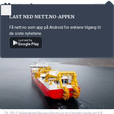
LOGG INN
MENY
Annonsørinnhold
LAST NED NETT.NO-APPEN
Link for annonse
Få nett.no som app på Android for enklere tilgang til
de siste nyhetene.
Last ned fra
Google Play
TIL OSLO: Kabelskipet Nexans Electra er no formelt overlevert frå