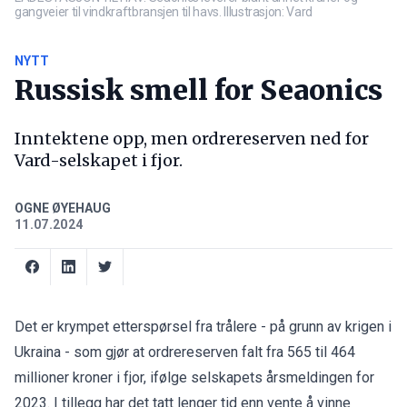
gangveier til vindkraftbransjen til havs. Illustrasjon: Vard
NYTT
Russisk smell for Seaonics
Inntektene opp, men ordrereserven ned for
Vard-selskapet i fjor.
OGNE ØYEHAUG
11.07.2024
Det er krympet etterspørsel fra trålere - på grunn av krigen i
Ukraina - som gjør at ordrereserven falt fra 565 til 464
millioner kroner i fjor, ifølge selskapets årsmeldingen for
2023. I tillegg har det tatt lenger tid enn vente å vinne