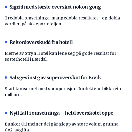
Sigrid med største overskot nokon gong
Tredobla omsetninga, mangedobla resultatet - og dobla
verdien på aksjeporteføljen.
Rekordoverskudd fra hotell
Eierne av Stryn Hotel kan lene seg på gode resultat for
søsterhotell i Lærdal.
Salsgevinst gav superoverskot for Ervik
Stad-konsernet med snuoperasjon. Inntektene bikka éin
milliard.
Nytt fall i omsetninga – held overskotet oppe
Bunker Oil meiner dei går glepp av store volum grunna
Co2-avgifta.