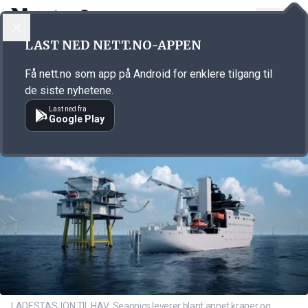
LOGG INN
MENY
Annonsørinnhold
LAST NED NETT.NO-APPEN
Link for annonse
Få nett.no som app på Android for enklere tilgang til
de siste nyhetene.
Last ned fra
Google Play
LADESTASJON TIL HAV: Seaonics leverer blant annet kraner og