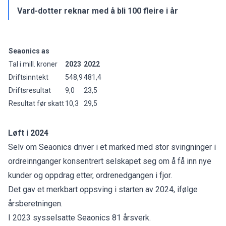
Vard-dotter reknar med å bli 100 fleire i år
Seaonics as
Tal i mill. kroner
2023
2022
Driftsinntekt
548,9
481,4
Driftsresultat
9,0
23,5
Resultat før skatt
10,3
29,5
Løft i 2024
Selv om Seaonics driver i et marked med stor svingninger i
ordreinnganger konsentrert selskapet seg om å få inn nye
kunder og oppdrag etter, ordrenedgangen i fjor.
Det gav et merkbart oppsving i starten av 2024, ifølge
årsberetningen.
I 2023 sysselsatte Seaonics 81 årsverk.