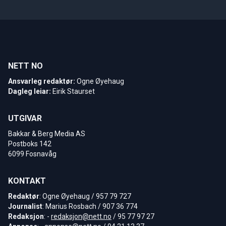
NETT NO
Ansvarleg redaktør:
Ogne Øyehaug
Dagleg leiar:
Eirik Staurset
UTGIVAR
Bakkar & Berg Media AS
Postboks 142
6099 Fosnavåg
KONTAKT
Redaktør
: Ogne Øyehaug / 957 79 727
Journalist
: Marius Rosbach / 907 36 774
Redaksjon
: -
redaksjon@nett.no
/ 95 77 97 27