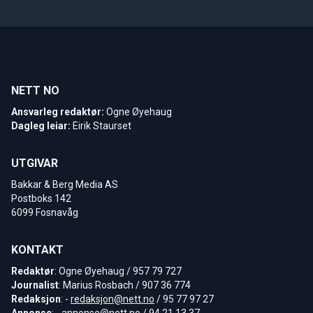
NETT NO
Ansvarleg redaktør:
Ogne Øyehaug
Dagleg leiar:
Eirik Staurset
UTGIVAR
Bakkar & Berg Media AS
Postboks 142
6099 Fosnavåg
KONTAKT
Redaktør
: Ogne Øyehaug / 957 79 727
Journalist
: Marius Rosbach / 907 36 774
Redaksjon
: -
redaksjon@nett.no
/ 95 77 97 27
Annonse
: -
annonse@nett.no
/ 94 21 13 37