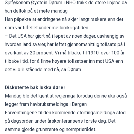
Sjeføkonom Øystein Dørum i NHO trakk de store linjene da
han deltok på et møte mandag.
Han påpekte at endringene nå skjer langt raskere enn det
som var tilfellet under mellomkrigstiden.
– Det USA har gjort nå i løpet av noen dager, uavhengig av
hvordan land svarer, har løftet gjennomsnittlig tollsats på i
overkant av 20 prosent. Vi må tilbake til 1910, over 100 år
tilbake i tid, for å finne høyere tollsatser inn mot USA enn
det vi blir stående med nå, sa Dørum.
Diskuterte bak lukka dører
Mandag ble det kjent at regjeringa torsdag denne uka også
legger fram havbruksmeldinga
i Bergen.
Forventningene til den kommende stortingsmeldinga stod
på dagsorden under årskonferansens første dag. Det
samme gjorde grunnrente og normprisrådet.