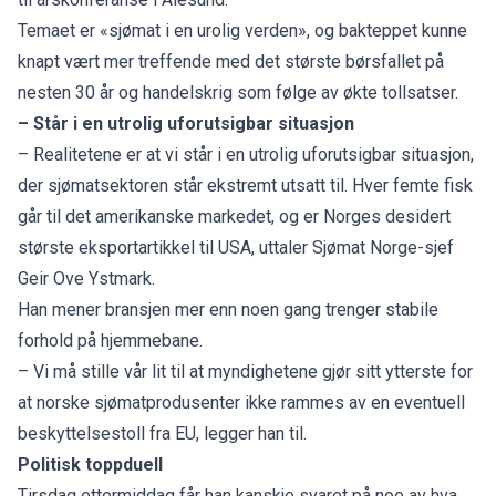
Temaet er «sjømat i en urolig verden», og bakteppet kunne
knapt vært mer treffende med det største børsfallet på
nesten 30 år og handelskrig som følge av økte tollsatser.
– Står i en utrolig uforutsigbar situasjon
– Realitetene er at vi står i en utrolig uforutsigbar situasjon,
der sjømatsektoren står ekstremt utsatt til. Hver femte fisk
går til det amerikanske markedet, og er Norges desidert
største eksportartikkel til USA, uttaler Sjømat Norge-sjef
Geir Ove Ystmark.
Han mener bransjen mer enn noen gang trenger stabile
forhold på hjemmebane.
– Vi må stille vår lit til at myndighetene gjør sitt ytterste for
at norske sjømatprodusenter ikke rammes av en eventuell
beskyttelsestoll fra EU, legger han til.
Politisk toppduell
Tirsdag ettermiddag får han kanskje svaret på noe av hva