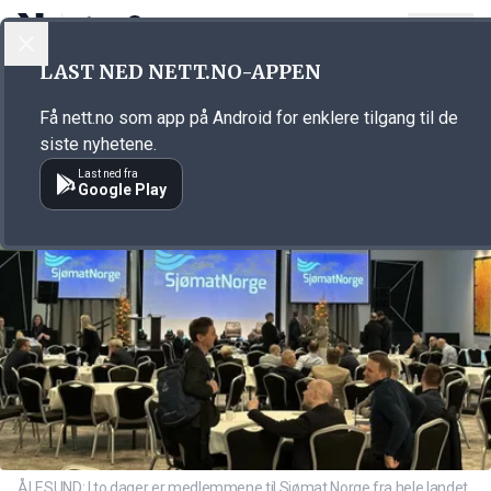
LOGG INN
MENY
Annonsørinnhold
LAST NED NETT.NO-APPEN
Link for annonse
Få nett.no som app på Android for enklere tilgang til de
siste nyhetene.
Last ned fra
Google Play
ÅLESUND: I to dager er medlemmene til Sjømat Norge fra hele landet,