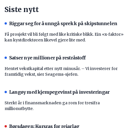
Siste nytt
Riggar seg for å unngå sprekk på skipstunnelen
Få prosjekt vil bli følgt med like kritiske blikk. Ein «x-faktor»
kan kystdirektøren likevel gjere lite med.
Satser nye millioner på restråstoff
Hentet vekstkapital etter nytt minusår. – Vi investerer for
framtidig vekst, sier Seagems-sjefen.
Langøy med kjempegevinst på investeringar
Sterkt år i finansmarknaden ga rom for tresifra
millionutbytte.
Børsdagen: Kursras for reiarlag