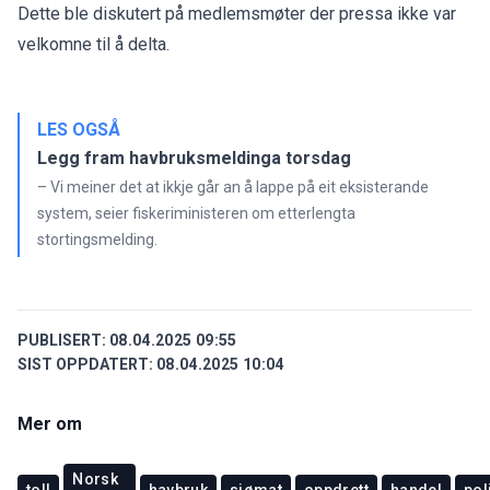
Dette ble diskutert på medlemsmøter der pressa ikke var
velkomne til å delta.
LES OGSÅ
Legg fram havbruksmeldinga torsdag
– Vi meiner det at ikkje går an å lappe på eit eksisterande
system, seier fiskeriministeren om etterlengta
stortingsmelding.
PUBLISERT:
08.04.2025 09:55
SIST OPPDATERT:
08.04.2025 10:04
Mer om
Norsk
toll
havbruk
sjømat
oppdrett
handel
pol