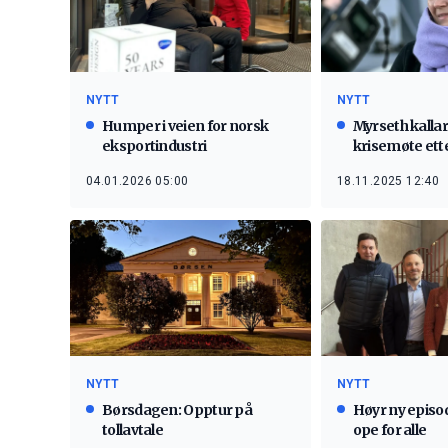
NYTT
NYTT
Humper i veien for norsk
Myrseth kallar 
eksportindustri
krisemøte ette
04.01.2026 05:00
18.11.2025 12:40
NYTT
NYTT
Børsdagen: Opptur på
Høyr ny episo
tollavtale
ope for alle