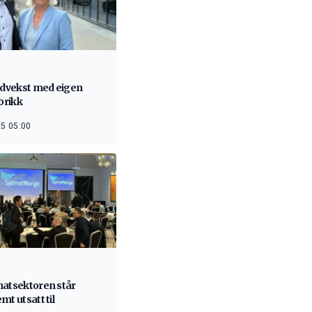
ardvekst med eigen
abrikk
5 05:00
matsektoren står
mt utsatt til