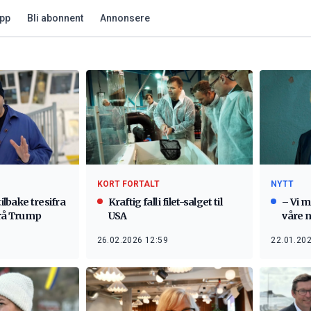
app
Bli abonnent
Annonsere
KORT FORTALT
NYTT
tilbake tresifra
Kraftig fall i filet-salget til
– Vi m
frå Trump
USA
våre n
26.02.2026 12:59
22.01.202