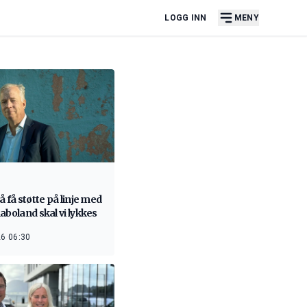
LOGG INN
MENY
å få støtte på linje med
aboland skal vi lykkes
6 06:30