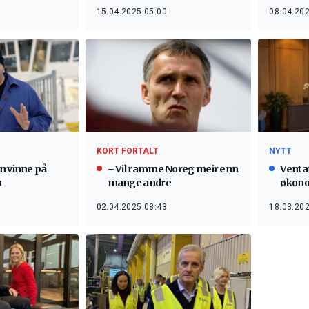
15.04.2025 05:00
08.04.202
KORT FORTALT
NYTT
n vinne på
– Vil ramme Noreg meir enn
Ventar
n
mange andre
økonom
02.04.2025 08:43
18.03.202