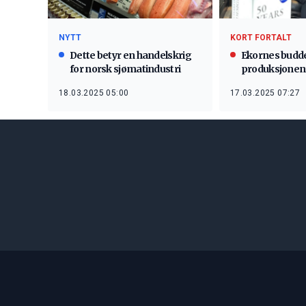
NYTT
KORT FORTALT
Dette betyr en handelskrig
Ekornes budde 
for norsk sjømatindustri
produksjonen
18.03.2025 05:00
17.03.2025 07:27