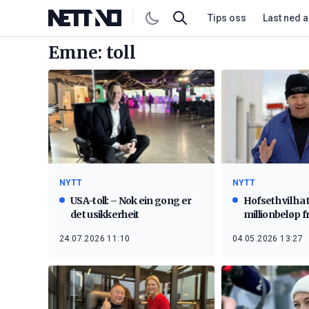
Tips oss
Last ned 
Emne: toll
NYTT
NYTT
USA-toll: – Nok ein gong er
Hofseth vil ha 
det usikkerheit
millionbeløp 
24.07.2026 11:10
04.05.2026 13:27