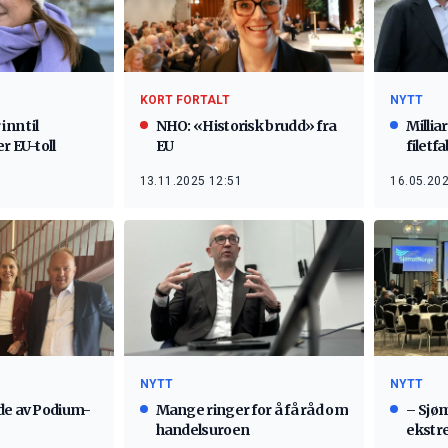
KORT FORTALT
NYTT
inn til
NHO: «Historisk brudd» fra
Milli
r EU-toll
EU
filetf
13.11.2025 12:51
16.05.202
NYTT
NYTT
de av Podium-
Mange ringer for å få råd om
– Sjø
handelsuroen
ekstre