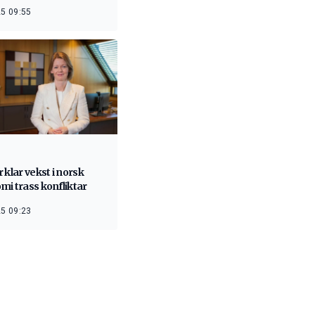
5 09:55
 klar vekst i norsk
i trass konfliktar
5 09:23