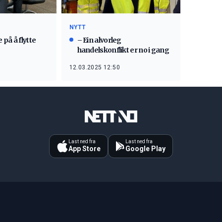
NYTT
på å flytte
– Ein alvorleg
handelskonflikt er no i gang
12.03.2025 12:50
Last ned fra
Last ned fra
App Store
Google Play