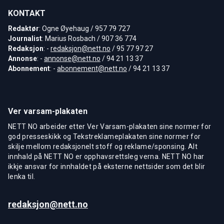
KONTAKT
Redaktør
: Ogne Øyehaug / 957 79 727
Journalist
: Marius Rosbach / 907 36 774
Redaksjon
: -
redaksjon@nett.no
/ 95 77 97 27
Annonse
: -
annonse@nett.no
/ 94 21 13 37
Abonnement
: -
abonnement@nett.no
/ 94 21 13 37
Ver varsam-plakaten
NETT NO arbeider etter Ver Varsam-plakaten sine normer for
god presseskikk og Tekstreklameplakaten sine normer for
skilje mellom redaksjonelt stoff og reklame/sponsing. Alt
innhald på NETT NO er opphavsrettsleg verna. NETT NO har
ikkje ansvar for innhaldet på eksterne nettsider som det blir
lenka til.
redaksjon@nett.no