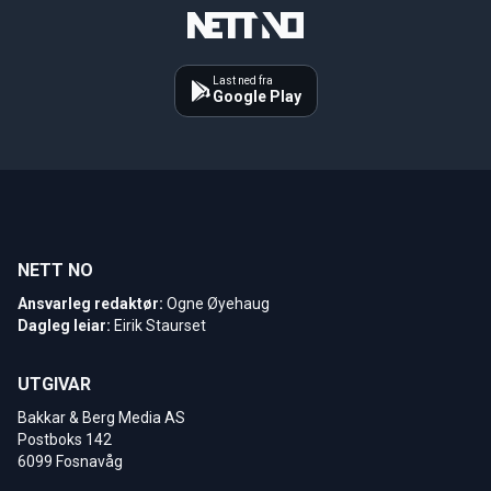
Last ned fra
Google Play
NETT NO
Ansvarleg redaktør:
Ogne Øyehaug
Dagleg leiar:
Eirik Staurset
UTGIVAR
Bakkar & Berg Media AS
Postboks 142
6099 Fosnavåg