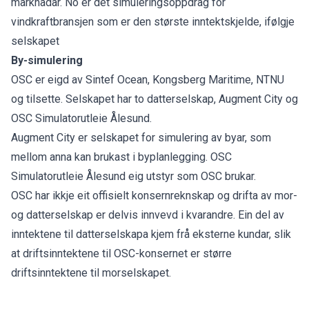
marknadar. No er det simuleringsoppdrag for
vindkraftbransjen som er den største inntektskjelde, ifølgje
selskapet
By-simulering
OSC er eigd av Sintef Ocean, Kongsberg Maritime, NTNU
og tilsette. Selskapet har to datterselskap, Augment City og
OSC Simulatorutleie Ålesund.
Augment City er selskapet for simulering av byar, som
mellom anna kan brukast i byplanlegging. OSC
Simulatorutleie Ålesund eig utstyr som OSC brukar.
OSC har ikkje eit offisielt konsernreknskap og drifta av mor-
og datterselskap er delvis innvevd i kvarandre. Ein del av
inntektene til datterselskapa kjem frå eksterne kundar, slik
at driftsinntektene til OSC-konsernet er større
driftsinntektene til morselskapet.