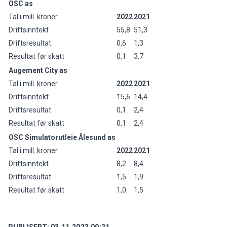
OSC as
Tal i mill. kroner
2022
2021
Driftsinntekt
55,8
51,3
Driftsresultat
0,6
1,3
Resultat før skatt
0,1
3,7
Augement City as
Tal i mill. kroner
2022
2021
Driftsinntekt
15,6
14,4
Driftsresultat
0,1
2,4
Resultat før skatt
0,1
2,4
OSC Simulatorutleie Ålesund as
Tal i mill. kroner
2022
2021
Driftsinntekt
8,2
8,4
Driftsresultat
1,5
1,9
Resultat før skatt
1,0
1,5
PUBLISERT:
03.11.2023 09:21