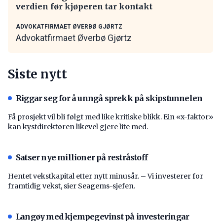
verdien før kjøperen tar kontakt
ADVOKATFIRMAET ØVERBØ GJØRTZ
Advokatfirmaet Øverbø Gjørtz
Siste nytt
Riggar seg for å unngå sprekk på skipstunnelen
Få prosjekt vil bli følgt med like kritiske blikk. Ein «x-faktor»
kan kystdirektøren likevel gjere lite med.
Satser nye millioner på restråstoff
Hentet vekstkapital etter nytt minusår. – Vi investerer for
framtidig vekst, sier Seagems-sjefen.
Langøy med kjempegevinst på investeringar