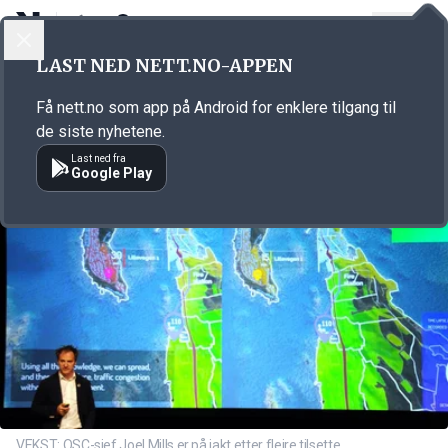
LOGG INN
MENY
Annonsørinnhold
LAST NED NETT.NO-APPEN
Link for annonse
Få nett.no som app på Android for enklere tilgang til
de siste nyhetene.
Last ned fra
Google Play
VEKST: OSC-sjef Joel Mills er på jakt etter fleire tilsette.