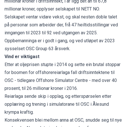
millionar kroner i driftsinntekt, i år ligg det an til 67,8
millionar kroner, opplyser selskapet til NETT NO.
Selskapet ventar vidare vekst, og skal nesten doble talet
på personar som arbeider der, frå 47 heiltidsstillingar ved
inngangen til 2023 til 92 ved utgangen av 2025.
Oppbemanninga er i godt i gang, og ved utløpet av 2023
sysselset OSC Group 63 årsverk.
Vind er viktigast
Etter at oljeprisen stupte i 2014 og sette ein brutal stoppar
for boomen for offshorereiarlaga fall driftsinntektene til
OSC - tidlegare Offshore Simulator Centre - med over 40
prosent, til 26 millionar kroner i 2016.
Reiarlaga sende skip i opplag, og etterspørselen etter
opplæring og trening i simulatorane til OSC i Ålesund
krympa kraftig.
Konsekvensen blei mellom anna at OSC, snudde seg til nye