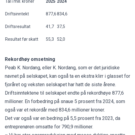
Tal i mill. kroner
2025
2024
Driftsinntekt
877,6
834,6
Driftsresultat
41,7
37,5
Resultat før skatt
55,3
52,0
Rekordhøy omsetning
Peab K. Nordang, eller K. Nordang, som er det juridiske
navnet på selskapet, kan også ta en ekstra klirr i glasset for
fjoråret og veksten selskapet har hatt de siste årene.
Driftsinntektene til selskapet endte på rekordhøye 877,6
millioner. En forbedring på snaue 5 prosent fra 2024, som
også var et rekordår med 834,6 millioner kroner.
Det var også var en bedring på 5,5 prosent fra 2023, da
entreprenøren omsatte for 790,9 millioner.