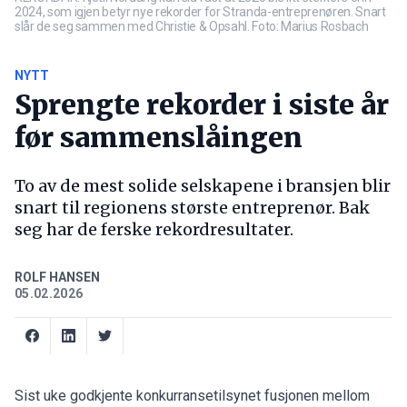
2024, som igjen betyr nye rekorder for Stranda-entreprenøren. Snart
slår de seg sammen med Christie & Opsahl. Foto: Marius Rosbach
NYTT
Sprengte rekorder i siste år
før sammenslåingen
To av de mest solide selskapene i bransjen blir
snart til regionens største entreprenør. Bak
seg har de ferske rekordresultater.
ROLF HANSEN
05.02.2026
Sist uke godkjente konkurransetilsynet fusjonen mellom