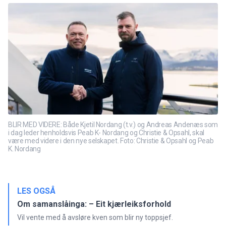
BLIR MED VIDERE: Både Kjetil Nordang (t.v.) og Andreas Andenæs som
i dag leder henholdsvis Peab K- Nordang og Christie & Opsahl, skal
være med videre i den nye selskapet. Foto: Christie & Opsahl og Peab
K. Nordang
LES OGSÅ
Om samanslåinga: – Eit kjærleiksforhold
Vil vente med å avsløre kven som blir ny toppsjef.