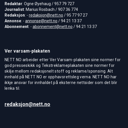
Redaktør
: Ogne Øyehaug / 957 79 727
Journalist
: Marius Rosbach / 907 36 774
Redaksjon
: -
redaksjon@nett.no
/ 95 77 97 27
Annonse
: -
annonse@nett.no
/ 94 21 13 37
Abonnement
: -
abonnement@nett.no
/ 94 21 13 37
Ver varsam-plakaten
NETT NO arbeider etter Ver Varsam-plakaten sine normer for
god presseskikk og Tekstreklameplakaten sine normer for
skilje mellom redaksjonelt stoff og reklame/sponsing. Alt
innhald på NETT NO er opphavsrettsleg verna. NETT NO har
ikkje ansvar for innhaldet på eksterne nettsider som det blir
lenka til.
redaksjon@nett.no