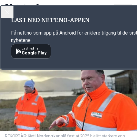
LOGG INN
MENY
Annonsørinnhold
LAST NED NETT.NO-APPEN
Link for annonse
Få nett.no som app på Android for enklere tilgang til de sis
nyhetene.
Last ned fra
Google Play
REKORDÅR: Kjetil Nordang kan slå fast at 2025 ble litt sterkere enn