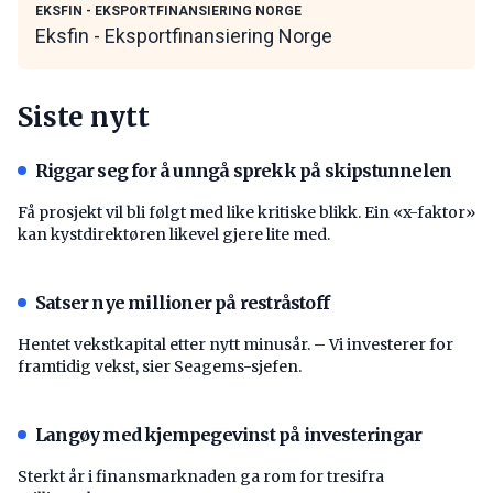
EKSFIN - EKSPORTFINANSIERING NORGE
Eksfin - Eksportfinansiering Norge
Siste nytt
Riggar seg for å unngå sprekk på skipstunnelen
Få prosjekt vil bli følgt med like kritiske blikk. Ein «x-faktor»
kan kystdirektøren likevel gjere lite med.
Satser nye millioner på restråstoff
Hentet vekstkapital etter nytt minusår. – Vi investerer for
framtidig vekst, sier Seagems-sjefen.
Langøy med kjempegevinst på investeringar
Sterkt år i finansmarknaden ga rom for tresifra