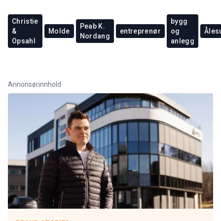
Christie
bygg
Peab K.
&
Molde
entreprenør
og
Åles
Nordang
Opsahl
anlegg
Annonsørinnhold