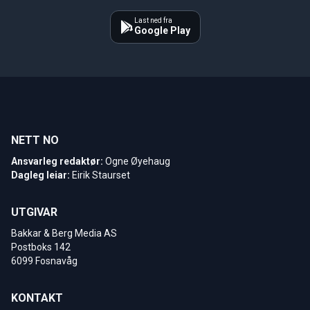
Last ned fra
Google Play
NETT NO
Ansvarleg redaktør:
Ogne Øyehaug
Dagleg leiar:
Eirik Staurset
UTGIVAR
Bakkar & Berg Media AS
Postboks 142
6099 Fosnavåg
KONTAKT