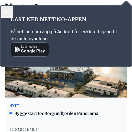
LOGG INN
MENY
LAST NED NETT.NO-APPEN
Emne: Peab K. Nordang
Få nett.no som app på Android for enklere tilgang til
de siste nyhetene.
Last ned fra
Google Play
NYTT
Byggestart for Borgundfjorden Panorama
29.04.2026 10:24