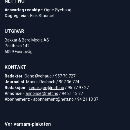
NETT NO
Ansvarleg redaktør:
Ogne Øyehaug
Dagleg leiar:
Eirik Staurset
UTGIVAR
Bakkar & Berg Media AS
Postboks 142
6099 Fosnavåg
KONTAKT
Redaktør
: Ogne Øyehaug / 957 79 727
Journalist
: Marius Rosbach / 907 36 774
Redaksjon
: -
redaksjon@nett.no
/ 95 77 97 27
Annonse
: -
annonse@nett.no
/ 94 21 13 37
Abonnement
: -
abonnement@nett.no
/ 94 21 13 37
Ver varsam-plakaten