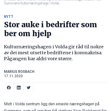
Sunnmøre Kulturnæringshage i Volda.
NYTT
Stor auke i bedrifter som
ber om hjelp
Kulturnæringshagen i Volda gir råd til nokre
av dei mest utsette bedriftene i koronakrisa.
Pågangen har aldri vore større.
MARIUS ROSBACH
17.11.2020
Midt i Volda sentrum ligg den einaste næringshagen på
Sunnmøre, som på oppdrag frå statlege Siva (Selskapet for