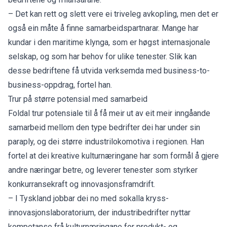
– Det kan rett og slett vere ei triveleg avkopling, men det er
også ein måte å finne samarbeidspartnarar. Mange har
kundar i den maritime klynga, som er høgst internasjonale
selskap, og som har behov for ulike tenester. Slik kan
desse bedriftene få utvida verksemda med business-to-
business-oppdrag, fortel han.
Trur på større potensial med samarbeid
Foldal trur potensiale til å få meir ut av eit meir inngåande
samarbeid mellom den type bedrifter dei har under sin
paraply, og dei større industrilokomotiva i regionen. Han
fortel at dei kreative kulturnæringane har som formål å gjere
andre næringar betre, og leverer tenester som styrker
konkurransekraft og innovasjonsframdrift.
– I Tyskland jobbar dei no med sokalla kryss-
innovasjonslaboratorium, der industribedrifter nyttar
kompetanse frå kulturnæringane for produkt- og