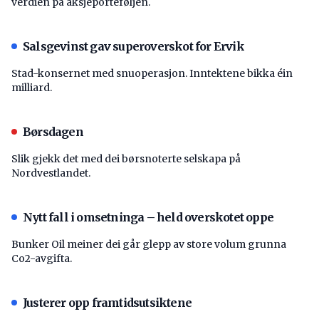
verdien på aksjeporteføljen.
Salsgevinst gav superoverskot for Ervik
Stad-konsernet med snuoperasjon. Inntektene bikka éin
milliard.
Børsdagen
Slik gjekk det med dei børsnoterte selskapa på
Nordvestlandet.
Nytt fall i omsetninga – held overskotet oppe
Bunker Oil meiner dei går glepp av store volum grunna
Co2-avgifta.
Justerer opp framtidsutsiktene