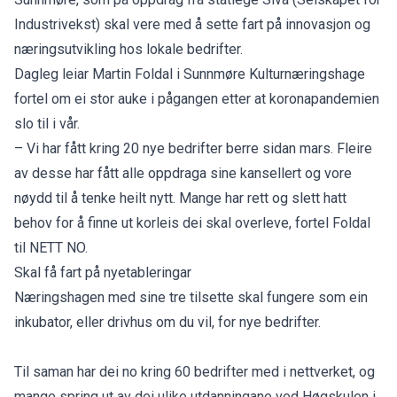
Industrivekst) skal vere med å sette fart på innovasjon og
næringsutvikling hos lokale bedrifter.
Dagleg leiar Martin Foldal i Sunnmøre Kulturnæringshage
fortel om ei stor auke i pågangen etter at koronapandemien
slo til i vår.
– Vi har fått kring 20 nye bedrifter berre sidan mars. Fleire
av desse har fått alle oppdraga sine kansellert og vore
nøydd til å tenke heilt nytt. Mange har rett og slett hatt
behov for å finne ut korleis dei skal overleve, fortel Foldal
til NETT NO.
Skal få fart på nyetableringar
Næringshagen med sine tre tilsette skal fungere som ein
inkubator, eller drivhus om du vil, for nye bedrifter.
Til saman har dei no kring 60 bedrifter med i nettverket, og
mange spring ut av dei ulike utdanningane ved Høgskulen i