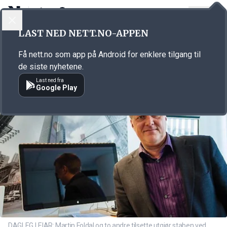
LOGG INN
MENY
Annonsørinnhold
LAST NED NETT.NO-APPEN
Link for annonse
Få nett.no som app på Android for enklere tilgang til
de siste nyhetene.
Last ned fra
Google Play
DAGLEG LEIAR: Martin Foldal og to andre tilsette utgjør staben ved