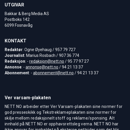
UTGIVAR
Bakkar & Berg Media AS
Postboks 142
6099 Fosnavåg
KONTAKT
Redaktør
: Ogne Øyehaug / 957 79 727
Journalist
: Marius Rosbach / 907 36 774
Redaksjon
: -
redaksjon@nett.no
/ 95 77 97 27
Annonse
: -
annonse@nett.no
/ 94 21 13 37
Abonnement
: -
abonnement@nett.no
/ 94 21 13 37
Ver varsam-plakaten
NETT NO arbeider etter Ver Varsam-plakaten sine normer for
god presseskikk og Tekstreklameplakaten sine normer for
skilje mellom redaksjonelt stoff og reklame/sponsing. Alt
innhald på NETT NO er opphavsrettsleg verna. NETT NO har
ikkje ansvar for innhaldet på eksterne nettsider som det blir