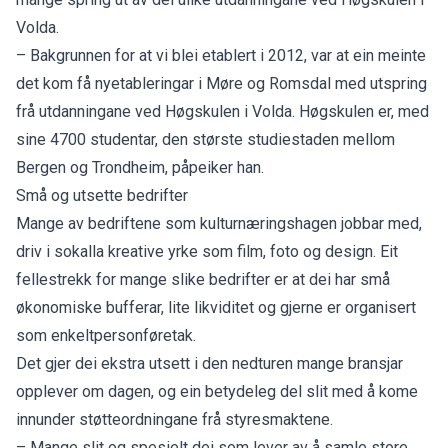
Volda.
– Bakgrunnen for at vi blei etablert i 2012, var at ein meinte
det kom få nyetableringar i Møre og Romsdal med utspring
frå utdanningane ved Høgskulen i Volda. Høgskulen er, med
sine 4700 studentar, den største studiestaden mellom
Bergen og Trondheim, påpeiker han.
Små og utsette bedrifter
Mange av bedriftene som kulturnæringshagen jobbar med,
driv i sokalla kreative yrke som film, foto og design. Eit
fellestrekk for mange slike bedrifter er at dei har små
økonomiske bufferar, lite likviditet og gjerne er organisert
som enkeltpersonføretak.
Det gjer dei ekstra utsett i den nedturen mange bransjar
opplever om dagen, og ein betydeleg del slit med å kome
innunder støtteordningane frå styresmaktene.
– Mange slit og spesielt dei som lever av å samle store