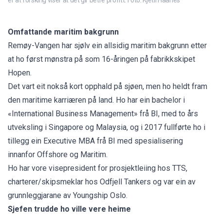
er at forsking viser at det gir betre profitt. Foto: Kjetil Haanes
Omfattande maritim bakgrunn
Remøy-Vangen har sjølv ein allsidig maritim bakgrunn etter
at ho først mønstra på som 16-åringen på fabrikkskipet
Hopen.
Det vart eit nokså kort opphald på sjøen, men ho heldt fram
den maritime karriæren på land. Ho har ein bachelor i
«International Business Management» frå BI, med to års
utveksling i Singapore og Malaysia, og i 2017 fullførte ho i
tillegg ein Executive MBA frå BI med spesialisering
innanfor Offshore og Maritim.
Ho har vore visepresident for prosjektleiing hos TTS,
charterer/skipsmeklar hos Odfjell Tankers og var ein av
grunnleggjarane av Youngship Oslo.
Sjefen trudde ho ville vere heime