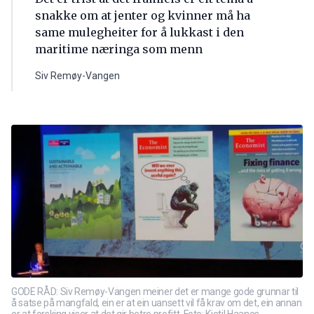
snakke om at jenter og kvinner må ha
same mulegheiter for å lukkast i den
maritime næringa som menn
Siv Remøy-Vangen
GODE RÅD: Siv Remøy-Vangen meiner det er mange gode grunnar til
å satse på mangfald, ein er at ein uansett vil få krav om det, ein annan