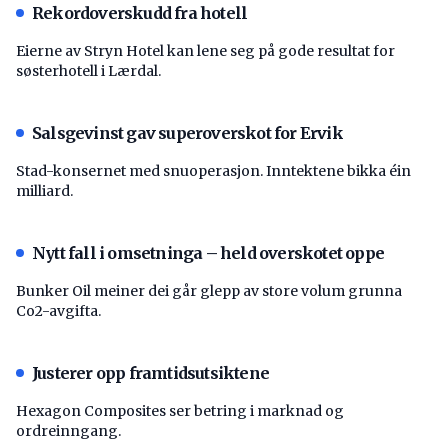
Rekordoverskudd fra hotell
Eierne av Stryn Hotel kan lene seg på gode resultat for
søsterhotell i Lærdal.
Salsgevinst gav superoverskot for Ervik
Stad-konsernet med snuoperasjon. Inntektene bikka éin
milliard.
Nytt fall i omsetninga – held overskotet oppe
Bunker Oil meiner dei går glepp av store volum grunna
Co2-avgifta.
Justerer opp framtidsutsiktene
Hexagon Composites ser betring i marknad og
ordreinngang.