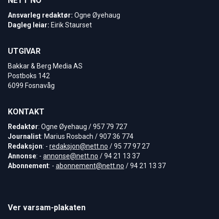
NETT NO
Ansvarleg redaktør:
Ogne Øyehaug
Dagleg leiar:
Eirik Staurset
UTGIVAR
Bakkar & Berg Media AS
Postboks 142
6099 Fosnavåg
KONTAKT
Redaktør
: Ogne Øyehaug / 957 79 727
Journalist
: Marius Rosbach / 907 36 774
Redaksjon
: -
redaksjon@nett.no
/ 95 77 97 27
Annonse
: -
annonse@nett.no
/ 94 21 13 37
Abonnement
: -
abonnement@nett.no
/ 94 21 13 37
Ver varsam-plakaten