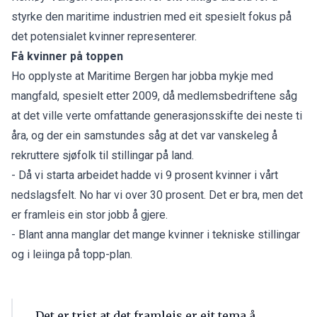
styrke den maritime industrien med eit spesielt fokus på
det potensialet kvinner representerer.
Få kvinner på toppen
Ho opplyste at Maritime Bergen har jobba mykje med
mangfald, spesielt etter 2009, då medlemsbedriftene såg
at det ville verte omfattande generasjonsskifte dei neste ti
åra, og der ein samstundes såg at det var vanskeleg å
rekruttere sjøfolk til stillingar på land.
- Då vi starta arbeidet hadde vi 9 prosent kvinner i vårt
nedslagsfelt. No har vi over 30 prosent. Det er bra, men det
er framleis ein stor jobb å gjere.
- Blant anna manglar det mange kvinner i tekniske stillingar
og i leiinga på topp-plan.
Det er trist at det framleis er eit tema å