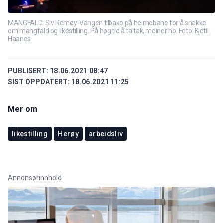
MANGFALD: Siv Remøy-Vangen tilbake på heimebane for å snakke
om mangfald og likestilling. På høg tid å ta tak, meiner ho. Foto: Kjetil
Haanes
PUBLISERT:
18.06.2021 08:47
SIST OPPDATERT:
18.06.2021 11:25
Mer om
likestilling
Herøy
arbeidsliv
Annonsørinnhold