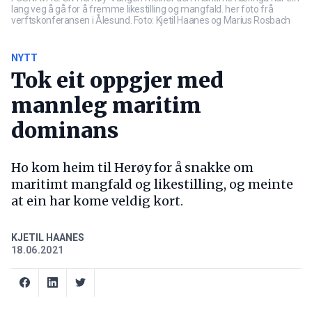
lang veg å gå for å fremme likestilling og mangfald. her foto frå
verftskonferansen i Ålesund. Foto: Kjetil Haanes og Marius Rosbach
NYTT
Tok eit oppgjer med
mannleg maritim
dominans
Ho kom heim til Herøy for å snakke om
maritimt mangfald og likestilling, og meinte
at ein har kome veldig kort.
KJETIL HAANES
18.06.2021