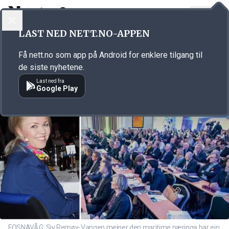
LOGG INN
MENY
Annonsørinnhold
LAST NED NETT.NO-APPEN
Link for annonse
Få nett.no som app på Android for enklere tilgang til
de siste nyhetene.
Last ned fra
Google Play
FOSNAVÅG: Siv Remøy-Vangen meiner den maritime næringa har ein