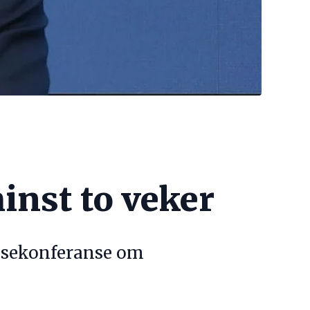
nst to veker
essekonferanse om