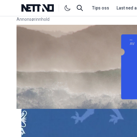
Tips oss
Last ned 
Annonsørinnhold
Link for annonse