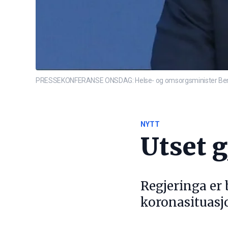
PRESSEKONFERANSE ONSDAG: Helse- og omsorgsminister Bent
NYTT
Utset 
Regjeringa er
koronasituasj