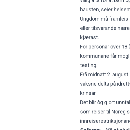
villig å ta for at bar
hausten, seier helsem
Ungdom må framleis 
eller tilsvarande nære
kjærast.
For personar over 18 å
kommunane får mogleg
testing.
Frå midnatt 2. august
vaksne delta på idret
krinsar.
Det blir òg gjort unnt
som reiser til Noreg 
innreiserestriksjonan