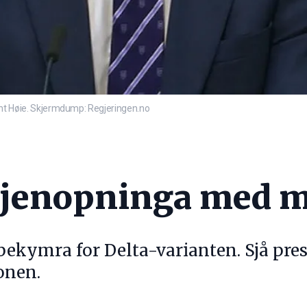
 Høie. Skjermdump: Regjeringen.no
gjenopninga med mi
 bekymra for Delta-varianten. Sjå pr
onen.