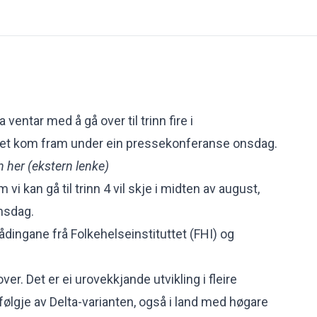
ventar med å gå over til trinn fire i
et kom fram under ein pressekonferanse onsdag.
n her
(ekstern lenke)
 vi kan gå til trinn 4 vil skje i midten av august,
nsdag.
lrådingane frå Folkehelseinstituttet (FHI) og
er. Det er ei urovekkjande utvikling i fleire
ølgje av Delta-varianten, også i land med høgare