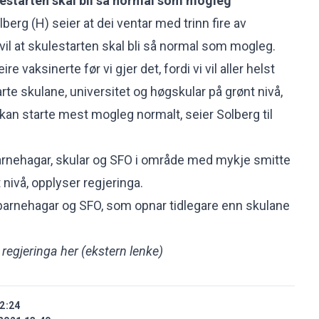
ulestarten skal bli så normal som mogleg
berg (H) seier at dei ventar med trinn fire av
vil at skulestarten skal bli så normal som mogleg.
eire vaksinerte før vi gjer det, fordi vi vil aller helst
tarte skulane, universitet og høgskular på grønt nivå,
i kan starte mest mogleg normalt, seier Solberg til
t barnehagar, skular og SFO i område med mykje smitte
 nivå, opplyser regjeringa.
barnehagar og SFO, som opnar tidlegare enn skulane
 regjeringa her
(ekstern lenke)
2:24