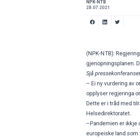
NPK-NTB
28.07.2021
(NPK-NTB): Regjeringa 
gjenopningsplanen. D
Sjå pressekonferanse
– Ei ny vurdering av om
opplyser regjeringa o
Dette er i tråd med ti
Helsedirektoratet.
–Pandemien er ikkje ov
europeiske land som f