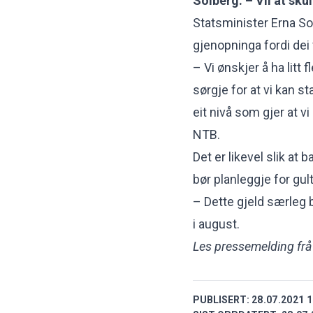
Solberg: – Vil at sk
Statsminister Erna Sol
gjenopninga fordi dei 
– Vi ønskjer å ha litt fl
sørgje for at vi kan s
eit nivå som gjer at v
NTB.
Det er likevel slik a
bør planleggje for gult
– Dette gjeld særleg 
i august.
Les pressemelding frå
PUBLISERT:
28.07.2021 1