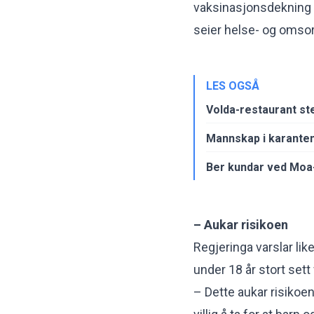
vaksinasjonsdekning e
seier helse- og omso
LES OGSÅ
Volda-restaurant st
Mannskap i karanten
Ber kundar ved Moa-
– Aukar risikoen
Regjeringa varslar lik
under 18 år stort sett 
– Dette aukar risikoen