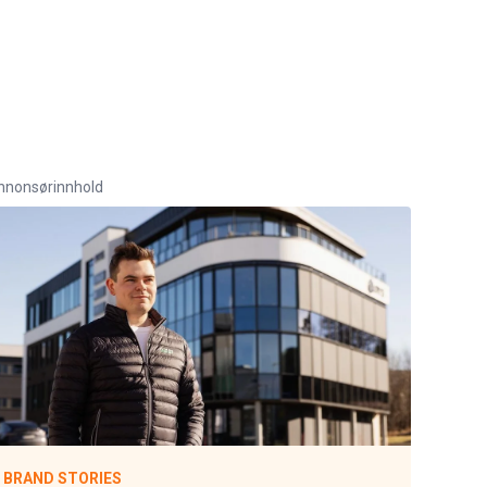
nnonsørinnhold
BRAND STORIES