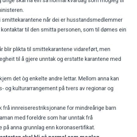
n og unge skal ha ein så normal kvardag som mogleg til
inisteren.
i smittekarantene når dei er husstandsmedlemmer
 kontaktar til den smitta personen, som til dømes ein
r blir plikta til smittekarantene vidareført, men
heit til å gjere unntak og erstatte karantene med
 kjem det òg enkelte andre lettar. Mellom anna kan
ts- og kulturarrangement på tvers av regionar og
ak frå innreiserestriksjonane for mindreårige barn
saman med foreldre som har unntak frå
e på anna grunnlag enn koronasertifikat.