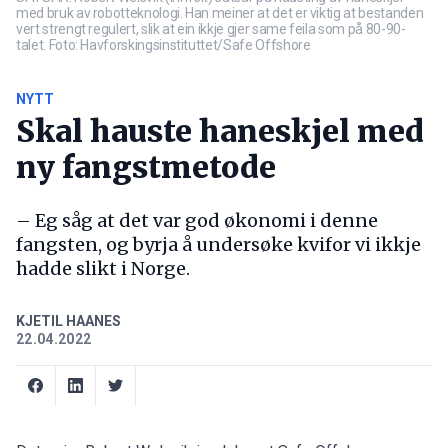
med bruk av robotteknologi. Han meiner at det er viktig at bestanden
vert strengt regulert, slik at ein ikkje gjer same feila som på 80-90-
talet. Foto: Havforskingsinstituttet/Safe Offshore
NYTT
Skal hauste haneskjel med
ny fangstmetode
– Eg såg at det var god økonomi i denne
fangsten, og byrja å undersøke kvifor vi ikkje
hadde slikt i Norge.
KJETIL HAANES
22.04.2022