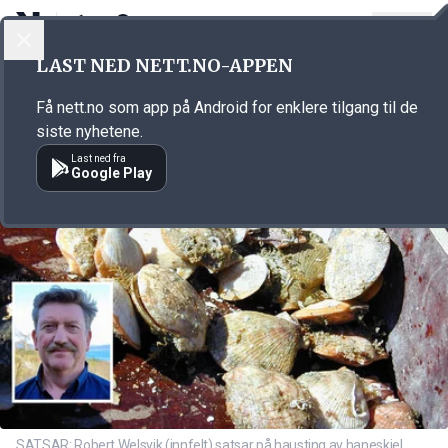
LOGG INN
MENY
Annonsørinnhold
LAST NED NETT.NO-APPEN
Link for annonse
Få nett.no som app på Android for enklere tilgang til de
siste nyhetene.
Last ned fra
Google Play
SATSAR: Robert Welsvik (innfelt) satsar på hausting av haneskjel