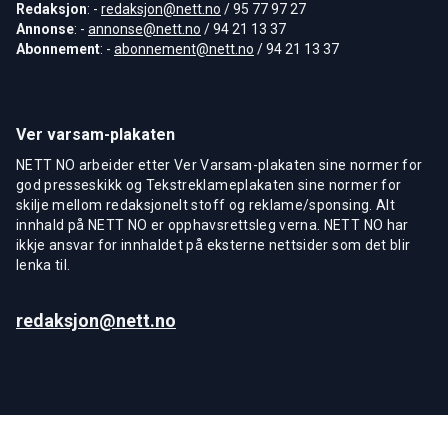
Redaksjon
: -
redaksjon@nett.no
/ 95 77 97 27
Annonse
: -
annonse@nett.no
/ 94 21 13 37
Abonnement
: -
abonnement@nett.no
/ 94 21 13 37
Ver varsam-plakaten
NETT NO arbeider etter Ver Varsam-plakaten sine normer for
god presseskikk og Tekstreklameplakaten sine normer for
skilje mellom redaksjonelt stoff og reklame/sponsing. Alt
innhald på NETT NO er opphavsrettsleg verna. NETT NO har
ikkje ansvar for innhaldet på eksterne nettsider som det blir
lenka til.
redaksjon@nett.no