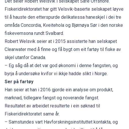
Det seier Robert Welsvik i selskapet Safe Offshore.
Fiskeridirektoratet har gitt Velsvik-baserte selskapet løyve
til å hauste den etterspurde delikatessa haneskjel i dei tre
områda Concordia, Kveitehola og Bjørnøya Sør i den norske
fiskevernsona rundt Svalbard.
Robert Welsvik seier at i 2015 assisterte han selskapet
Clearwater med å finne og få bygt om eit fartøy til fiske av
skjel utanfor Canada.
– Eg såg då at det var god økonomi i denne fangsten, og
byrja å undersøke kvifor vi ikkje hadde slikt i Norge.
Ser på fartøy
Han seier at han i 2016 gjorde ein analyse om produkt,
marknad, tidlegare fangst og noverande fangst.
Resultatet av arbeidet resulterte i ein søknad til
Fiskeridirektoratet same år.
– Samstundes vart Havforskningsinstituttet kontakta, og