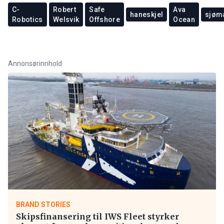
C-
Robert
Safe
Ava
haneskjel
sjøm
Robotics
Welsvik
Offshore
Ocean
Annonsørinnhold
BRAND STORIES
Skipsfinansering til IWS Fleet styrker