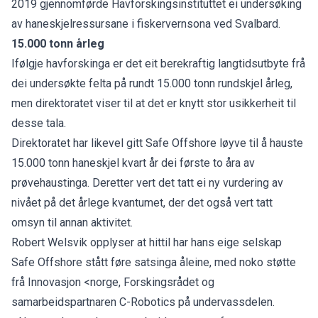
2019 gjennomførde Havforskingsinstituttet ei undersøking
av haneskjelressursane i fiskervernsona ved Svalbard.
15.000 tonn årleg
Ifølgje havforskinga er det eit berekraftig langtidsutbyte frå
dei undersøkte felta på rundt 15.000 tonn rundskjel årleg,
men direktoratet viser til at det er knytt stor usikkerheit til
desse tala.
Direktoratet har likevel gitt Safe Offshore løyve til å hauste
15.000 tonn haneskjel kvart år dei første to åra av
prøvehaustinga. Deretter vert det tatt ei ny vurdering av
nivået på det årlege kvantumet, der det også vert tatt
omsyn til annan aktivitet.
Robert Welsvik opplyser at hittil har hans eige selskap
Safe Offshore stått føre satsinga åleine, med noko støtte
frå Innovasjon <norge, Forskingsrådet og
samarbeidspartnaren C-Robotics på undervassdelen.