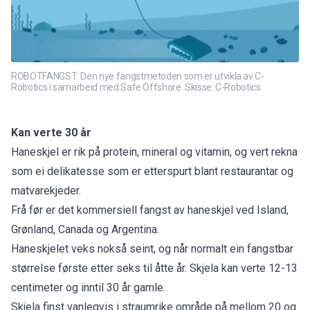
ROBOTFANGST: Den nye fangstmetoden som er utvikla av C-
Robotics i samarbeid med Safe Offshore. Skisse: C-Robotics
Kan verte 30 år
Haneskjel er rik på protein, mineral og vitamin, og vert rekna
som ei delikatesse som er etterspurt blant restaurantar og
matvarekjeder.
Frå før er det kommersiell fangst av haneskjel ved Island,
Grønland, Canada og Argentina.
Haneskjelet veks nokså seint, og når normalt ein fangstbar
størrelse første etter seks til åtte år. Skjela kan verte 12-13
centimeter og inntil 30 år gamle.
Skjela finst vanlegvis i straumrike område på mellom 20 og