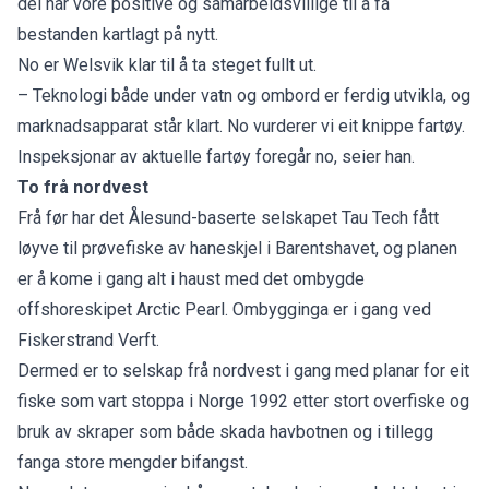
dei har vore positive og samarbeidsvillige til å få
bestanden kartlagt på nytt.
No er Welsvik klar til å ta steget fullt ut.
– Teknologi både under vatn og ombord er ferdig utvikla, og
marknadsapparat står klart. No vurderer vi eit knippe fartøy.
Inspeksjonar av aktuelle fartøy foregår no, seier han.
To frå nordvest
Frå før har det Ålesund-baserte selskapet Tau Tech fått
løyve til prøvefiske av haneskjel i Barentshavet, og planen
er å kome i gang alt i haust med det ombygde
offshoreskipet Arctic Pearl. Ombygginga er i gang ved
Fiskerstrand Verft.
Dermed er to selskap frå nordvest i gang med planar for eit
fiske som vart stoppa i Norge 1992 etter stort overfiske og
bruk av skraper som både skada havbotnen og i tillegg
fanga store mengder bifangst.