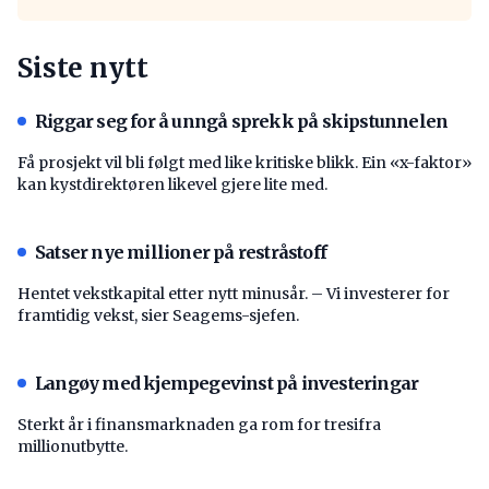
Siste nytt
Riggar seg for å unngå sprekk på skipstunnelen
Få prosjekt vil bli følgt med like kritiske blikk. Ein «x-faktor»
kan kystdirektøren likevel gjere lite med.
Satser nye millioner på restråstoff
Hentet vekstkapital etter nytt minusår. – Vi investerer for
framtidig vekst, sier Seagems-sjefen.
Langøy med kjempegevinst på investeringar
Sterkt år i finansmarknaden ga rom for tresifra
millionutbytte.