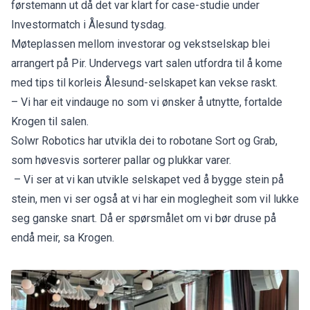
førstemann ut då det var klart for case-studie under
Investormatch i Ålesund tysdag.
Møteplassen mellom investorar og vekstselskap blei
arrangert på Pir. Undervegs vart salen utfordra til å kome
med tips til korleis Ålesund-selskapet kan vekse raskt.
– Vi har eit vindauge no som vi ønsker å utnytte, fortalde
Krogen til salen.
Solwr Robotics har utvikla dei to robotane Sort og Grab,
som høvesvis sorterer pallar og plukkar varer.
– Vi ser at vi kan utvikle selskapet ved å bygge stein på
stein, men vi ser også at vi har ein moglegheit som vil lukke
seg ganske snart. Då er spørsmålet om vi bør druse på
endå meir, sa Krogen.