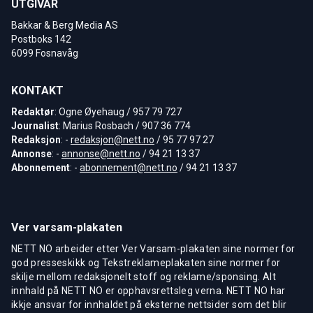
UTGIVAR
Bakkar & Berg Media AS
Postboks 142
6099 Fosnavåg
KONTAKT
Redaktør
: Ogne Øyehaug / 957 79 727
Journalist
: Marius Rosbach / 907 36 774
Redaksjon
: -
redaksjon@nett.no
/ 95 77 97 27
Annonse
: -
annonse@nett.no
/ 94 21 13 37
Abonnement
: -
abonnement@nett.no
/ 94 21 13 37
Ver varsam-plakaten
NETT NO arbeider etter Ver Varsam-plakaten sine normer for
god presseskikk og Tekstreklameplakaten sine normer for
skilje mellom redaksjonelt stoff og reklame/sponsing. Alt
innhald på NETT NO er opphavsrettsleg verna. NETT NO har
ikkje ansvar for innhaldet på eksterne nettsider som det blir