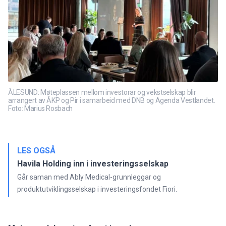
ÅLESUND: Møteplassen mellom investorar og vekstselskap blir
arrangert av ÅKP og Pir i samarbeid med DNB og Agenda Vestlandet.
Foto: Marius Rosbach
LES OGSÅ
Havila Holding inn i investeringsselskap
Går saman med Ably Medical-grunnleggar og
produktutviklingsselskap i investeringsfondet Fiori.