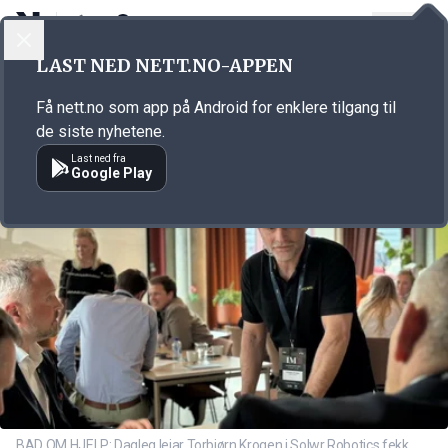
LOGG INN
MENY
Annonsørinnhold
LAST NED NETT.NO-APPEN
Link for annonse
Få nett.no som app på Android for enklere tilgang til
de siste nyhetene.
Last ned fra
Google Play
BAD OM HJELP: Dagleg leiar Torbjørn Krogen i Solwr Robotics fekk