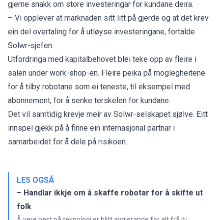
gjerne snakk om store investeringar for kundane deira.
– Vi opplever at marknaden sitt litt på gjerde og at det krev
ein del overtaling for å utløyse investeringane, fortalde
Solwr-sjefen.
Utfordringa med kapitalbehovet blei teke opp av fleire i
salen under work-shop-en. Fleire peika på moglegheitene
for å tilby robotane som ei teneste, til eksempel med
abonnement, for å senke terskelen for kundane.
Det vil samtidig krevje meir av Solwr-selskapet sjølve. Eitt
innspel gjekk på å finne ein internasjonal partnar i
samarbeidet for å dele på risikoen.
LES OGSÅ
– Handlar ikkje om å skaffe robotar for å skifte ut
folk
Å vere best på teknologi er blitt avgjerande for alt frå it-