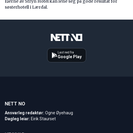
Eierne av Stryn Hotel kan lene seg på gode resultat for
søsterhotell i Lærdal.
Last ned fra
Google Play
NETT NO
Ansvarleg redaktør:
Ogne Øyehaug
Dagleg leiar:
Eirik Staurset