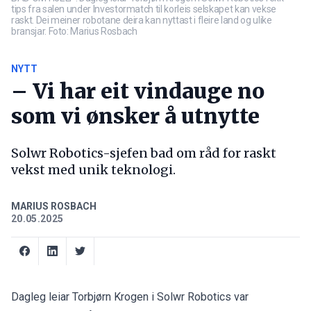
tips fra salen under Investormatch til korleis selskapet kan vekse
raskt. Dei meiner robotane deira kan nyttast i fleire land og ulike
bransjar. Foto: Marius Rosbach
NYTT
– Vi har eit vindauge no
som vi ønsker å utnytte
Solwr Robotics-sjefen bad om råd for raskt
vekst med unik teknologi.
MARIUS ROSBACH
20.05.2025
Dagleg leiar Torbjørn Krogen i Solwr Robotics var