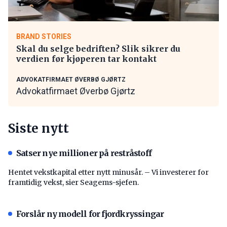
BRAND STORIES
Skal du selge bedriften? Slik sikrer du
verdien før kjøperen tar kontakt
ADVOKATFIRMAET ØVERBØ GJØRTZ
Advokatfirmaet Øverbø Gjørtz
Siste nytt
Satser nye millioner på restråstoff
Hentet vekstkapital etter nytt minusår. – Vi investerer for
framtidig vekst, sier Seagems-sjefen.
Forslår ny modell for fjordkryssingar