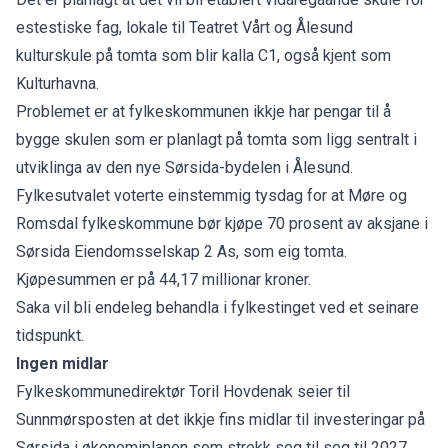
estestiske fag, lokale til Teatret Vårt og Ålesund
kulturskule på tomta som blir kalla C1, også kjent som
Kulturhavna.
Problemet er at fylkeskommunen ikkje har pengar til å
bygge skulen som er planlagt på tomta som ligg sentralt i
utviklinga av den nye Sørsida-bydelen i Ålesund.
Fylkesutvalet voterte einstemmig tysdag for at Møre og
Romsdal fylkeskommune bør kjøpe 70 prosent av aksjane i
Sørsida Eiendomsselskap 2 As, som eig tomta.
Kjøpesummen er på 44,17 millionar kroner.
Saka vil bli endeleg behandla i fylkestinget ved et seinare
tidspunkt.
Ingen midlar
Fylkeskommunedirektør Toril Hovdenak seier
til
Sunnmørsposten
at det ikkje fins midlar til investeringar på
Sørsida i økonomiplanen som strekk seg til seg til 2027.