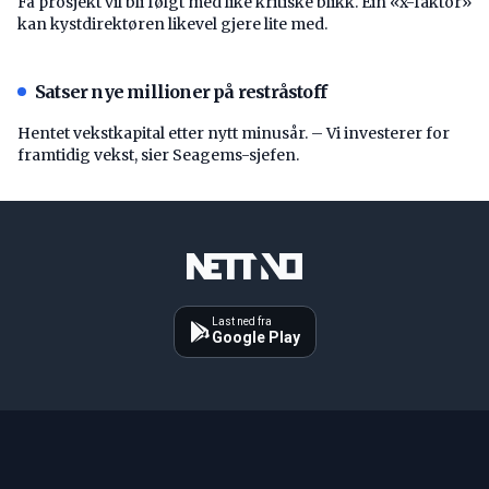
Få prosjekt vil bli følgt med like kritiske blikk. Ein «x-faktor»
kan kystdirektøren likevel gjere lite med.
Satser nye millioner på restråstoff
Hentet vekstkapital etter nytt minusår. – Vi investerer for
framtidig vekst, sier Seagems-sjefen.
Last ned fra
Google Play