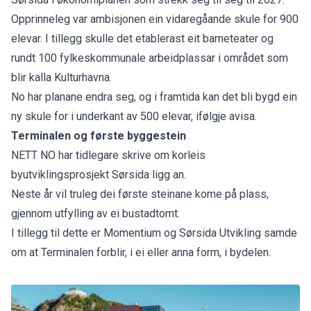
Opprinneleg var ambisjonen ein vidaregåande skule for 900
elevar. I tillegg skulle det etablerast eit barneteater og
rundt
100 fylkeskommunale arbeidplassar
i området som
blir kalla Kulturhavna.
No har planane endra seg, og i framtida kan det bli bygd ein
ny skule for i underkant av 500 elevar, ifølgje avisa.
Terminalen og første byggestein
NETT NO har tidlegare skrive om
korleis
byutviklingsprosjekt Sørsida
ligg an.
Neste år vil truleg dei første steinane kome på plass,
gjennom utfylling av ei bustadtomt.
I tillegg til dette er Momentium og Sørsida Utvikling
samde
om at Terminalen forblir
, i ei eller anna form, i bydelen.