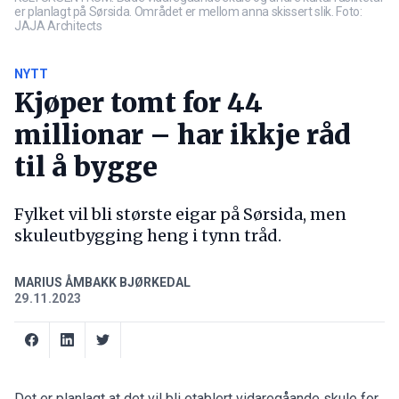
er planlagt på Sørsida. Området er mellom anna skissert slik. Foto:
JAJA Architects
NYTT
Kjøper tomt for 44
millionar – har ikkje råd
til å bygge
Fylket vil bli største eigar på Sørsida, men
skuleutbygging heng i tynn tråd.
MARIUS ÅMBAKK BJØRKEDAL
29.11.2023
Det er planlagt at det vil bli etablert vidaregåande skule for