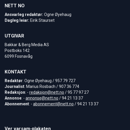
NETT NO
Ansvarleg redaktør:
Ogne Øyehaug
Dagleg leiar:
Eirik Staurset
UTGIVAR
Bakkar & Berg Media AS
Postboks 142
6099 Fosnavåg
KONTAKT
Redaktør
: Ogne Øyehaug / 957 79 727
Journalist
: Marius Rosbach / 907 36 774
Redaksjon
: -
redaksjon@nett.no
/ 95 77 97 27
Annonse
: -
annonse@nett.no
/ 94 21 13 37
Abonnement
: -
abonnement@nett.no
/ 94 21 13 37
Ver varsam-plakaten