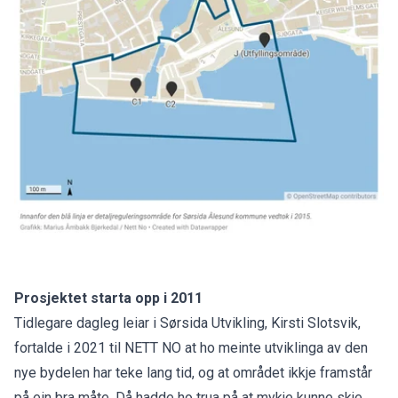
Prosjektet starta opp i 2011
Tidlegare dagleg leiar i Sørsida Utvikling, Kirsti Slotsvik,
fortalde i 2021 til NETT NO at ho meinte utviklinga av den
nye bydelen
har teke lang tid,
og at området ikkje framstår
på ein bra måte. Då hadde ho trua på at mykje kunne skje