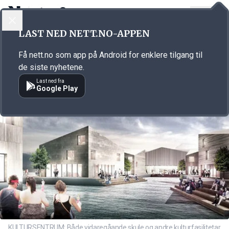
LOGG INN
MENY
Annonsørinnhold
LAST NED NETT.NO-APPEN
Link for annonse
Få nett.no som app på Android for enklere tilgang til
de siste nyhetene.
Last ned fra
Google Play
KULTURSENTRUM: Både vidaregåande skule og andre kulturfasilitetar