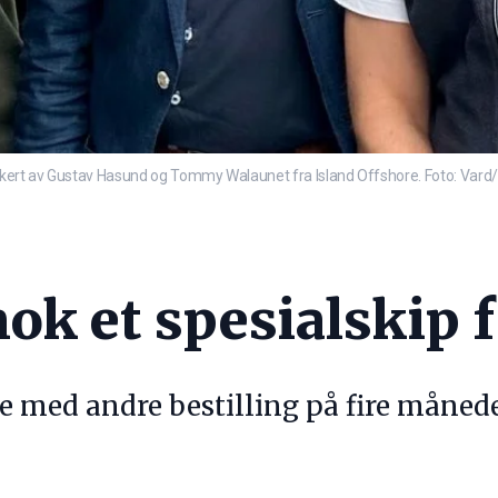
kert av Gustav Hasund og Tommy Walaunet fra Island Offshore. Foto: Vard/
nok et spesialskip 
e med andre bestilling på fire månede