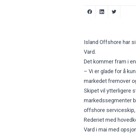
Island Offshore har si
Vard.
Det kommer fram i en
– Vi er glade for å k
markedet fremover og 
Skipet vil ytterligere 
markedssegmenter base
offshore serviceskip, 
Rederiet med hovedkont
Vard i mai med opsjon 