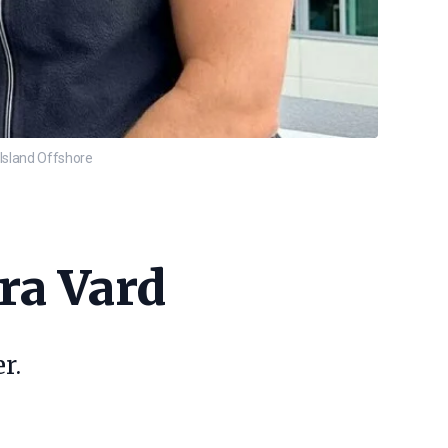
Island Offshore
fra Vard
r.