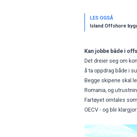
LES OGSÅ
Island Offshore byg
Kan jobbe både i off
Det dreier seg om kon
å ta oppdrag både i s
Begge skipene skal lev
Romania, og utrustnin
Fartøyet omtales som
OECV - og blir klargjor