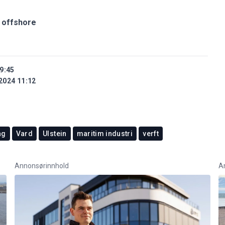
i offshore
9:45
2024 11:12
ag
Vard
Ulstein
maritim industri
verft
Annonsørinnhold
A