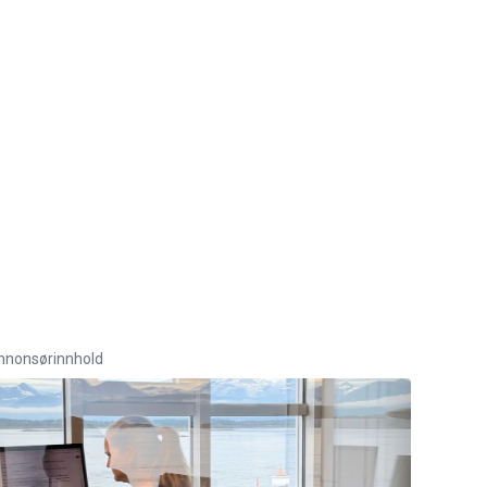
nnonsørinnhold