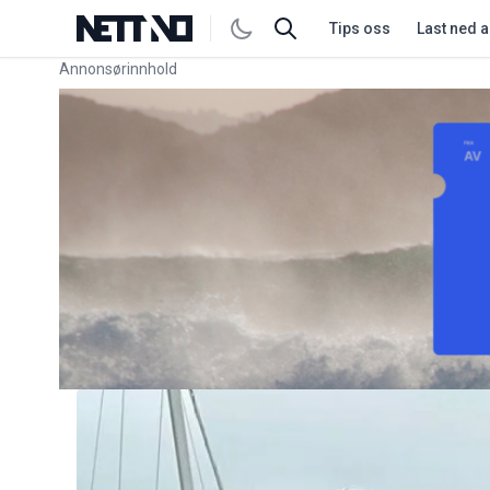
Tips oss
Last ned 
Annonsørinnhold
Link for annonse