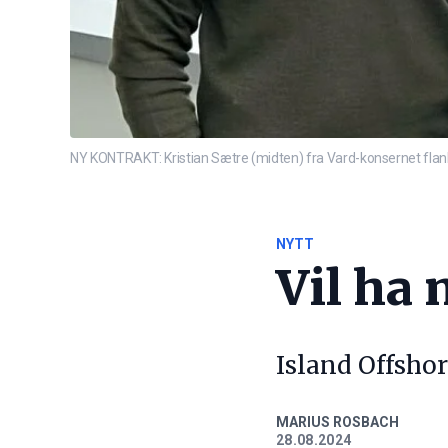
NY KONTRAKT: Kristian Sætre (midten) fra Vard-konsernet flan
NYTT
Vil ha 
Island Offshor
MARIUS ROSBACH
28.08.2024