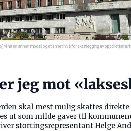
) vi ha en annen modell og et annet nivå for skattlegging av oppdrettsnæ
 er jeg mot «lakses
erden skal mest mulig skattes direkte
les ut som milde gaver til kommunene 
ver stortingsrepresentant Helge Andr