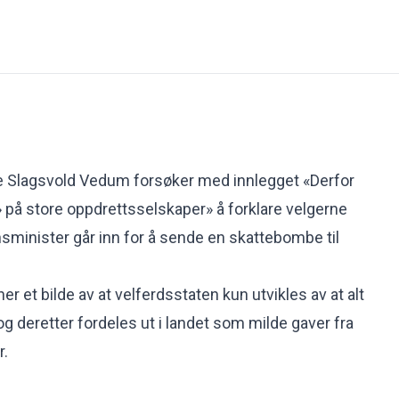
e Slagsvold Vedum forsøker med innlegget «Derfor
» på store oppdrettsselskaper» å forklare velgerne
sminister går inn for å sende en skattebombe til
r et bilde av at velferdsstaten kun utvikles av at alt
 og deretter fordeles ut i landet som milde gaver fra
r.