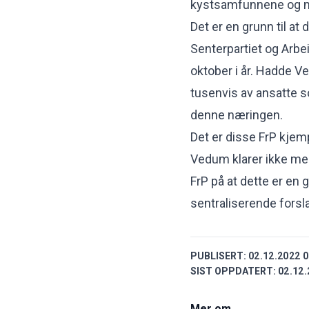
kystsamfunnene og m
Det er en grunn til at
Senterpartiet og Arbei
oktober i år. Hadde Ve
tusenvis av ansatte s
denne næringen.
Det er disse FrP kjemp
Vedum klarer ikke med
FrP på at dette er en 
sentraliserende fors
PUBLISERT:
02.12.2022 0
SIST OPPDATERT:
02.12.
Mer om