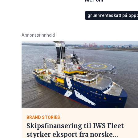
grunnrenteskatt på oppd
Annonsørinnhold
BRAND STORIES
Skipsfinansering til IWS Fleet
styrker eksport fra norske