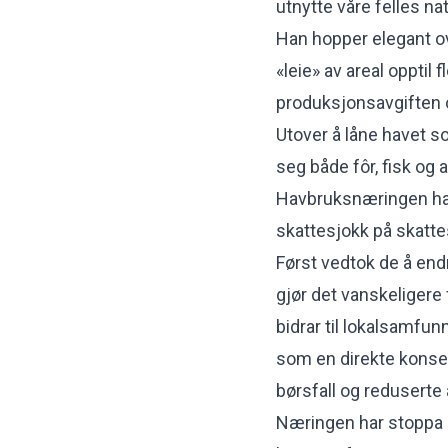
utnytte våre felles na
Han hopper elegant o
«leie» av areal opptil
produksjonsavgiften 
Utover å låne havet so
seg både fôr, fisk og 
Havbruksnæringen har 
skattesjokk på skatte
Først vedtok de å en
gjør det vanskeligere 
bidrar til lokalsamfu
som en direkte konse
børsfall og reduserte 
Næringen har stoppa 