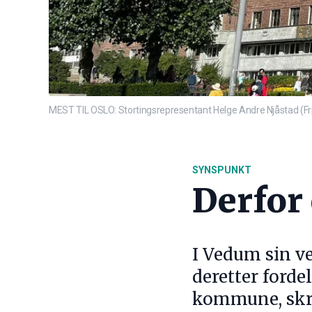
MEST TIL OSLO: Stortingsrepresentant Helge Andre Njåstad (Frp
SYNSPUNKT
Derfor
I Vedum sin v
deretter forde
kommune, skri