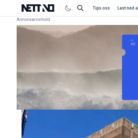
Tips oss
Last ned 
Annonsørinnhold
Link for annonse