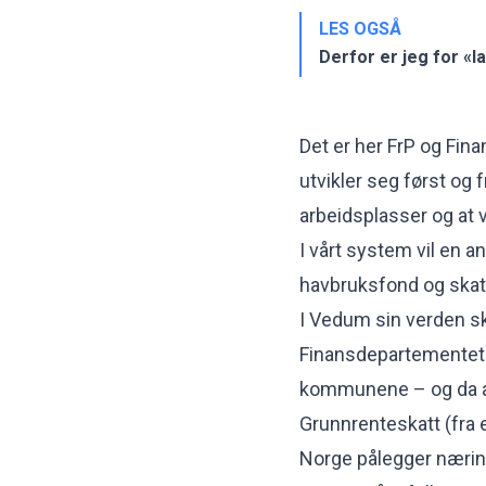
LES OGSÅ
Derfor er jeg for «
Det er her FrP og Fina
utvikler seg først og 
arbeidsplasser og at v
I vårt system vil en 
havbruksfond og skat
I Vedum sin verden sk
Finansdepartementet o
kommunene – og da al
Grunnrenteskatt (fra e
Norge pålegger næri