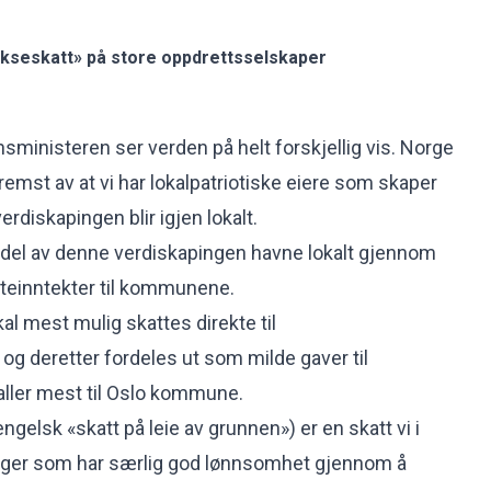
lakseskatt» på store oppdrettsselskaper
nsministeren ser verden på helt forskjellig vis. Norge
fremst av at vi har lokalpatriotiske eiere som skaper
erdiskapingen blir igjen lokalt.
andel av denne verdiskapingen havne lokalt gjennom
teinntekter til kommunene.
al mest mulig skattes direkte til
g deretter fordeles ut som milde gaver til
ler mest til Oslo kommune.
ngelsk «skatt på leie av grunnen») er en skatt vi i
nger som har særlig god lønnsomhet gjennom å