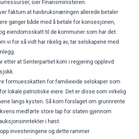
turressurser, sier Finansministeren.
ver faktum at havbruksnæringen allerede betaler
 flere ganger både med å betale for konsesjonen,
og eiendomsskatt til de kommuner som har det.
m vi for så vidt har rikelig av, tar selskapene med
anlegg.
etter at Senterpartiet kom i regjering opplevd
sjokk.
dre formuesskatten for familieeide selskaper som
for lokale patriotiske eiere. Det er disse som virkelig
nnene langs kysten. Så kom forslaget om grunnrente
kvens medførte store tap for staten gjennom
auksjonsinntekter i høst.
opp investeringene og dette rammer