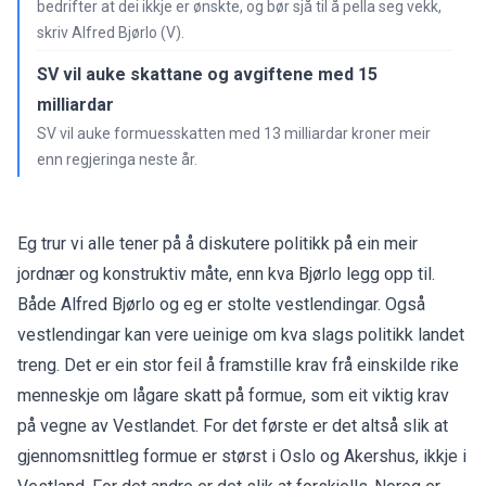
bedrifter at dei ikkje er ønskte, og bør sjå til å pella seg vekk,
skriv Alfred Bjørlo (V).
SV vil auke skattane og avgiftene med 15
milliardar
SV vil auke formuesskatten med 13 milliardar kroner meir
enn regjeringa neste år.
Eg trur vi alle tener på å diskutere politikk på ein meir
jordnær og konstruktiv måte, enn kva Bjørlo legg opp til.
Både Alfred Bjørlo og eg er stolte vestlendingar. Også
vestlendingar kan vere ueinige om kva slags politikk landet
treng. Det er ein stor feil å framstille krav frå einskilde rike
menneskje om lågare skatt på formue, som eit viktig krav
på vegne av Vestlandet. For det første er det altså slik at
gjennomsnittleg formue er størst i Oslo og Akershus, ikkje i