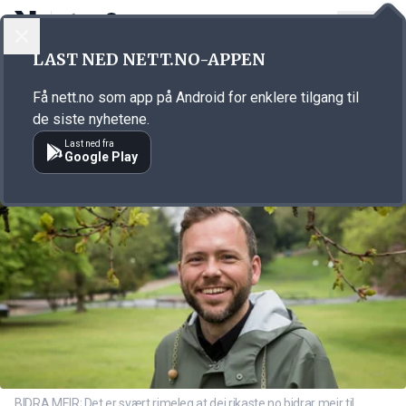
LOGG INN
MENY
Annonsørinnhold
LAST NED NETT.NO-APPEN
Link for annonse
Få nett.no som app på Android for enklere tilgang til
de siste nyhetene.
Last ned fra
Google Play
BIDRA MEIR; Det er svært rimeleg at dei rikaste no bidrar meir til