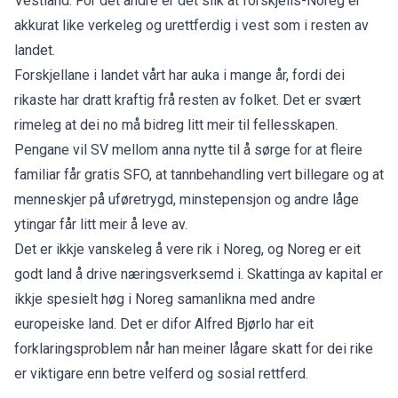
Vestland. For det andre er det slik at forskjells-Noreg er
akkurat like verkeleg og urettferdig i vest som i resten av
landet.
Forskjellane i landet vårt har auka i mange år, fordi dei
rikaste har dratt kraftig frå resten av folket. Det er svært
rimeleg at dei no må bidreg litt meir til fellesskapen.
Pengane vil SV mellom anna nytte til å sørge for at fleire
familiar får gratis SFO, at tannbehandling vert billegare og at
menneskjer på uføretrygd, minstepensjon og andre låge
ytingar får litt meir å leve av.
Det er ikkje vanskeleg å vere rik i Noreg, og Noreg er eit
godt land å drive næringsverksemd i. Skattinga av kapital er
ikkje spesielt høg i Noreg samanlikna med andre
europeiske land. Det er difor Alfred Bjørlo har eit
forklaringsproblem når han meiner lågare skatt for dei rike
er viktigare enn betre velferd og sosial rettferd.