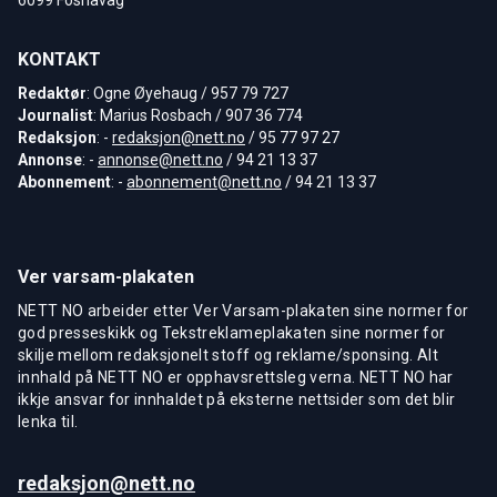
KONTAKT
Redaktør
: Ogne Øyehaug / 957 79 727
Journalist
: Marius Rosbach / 907 36 774
Redaksjon
: -
redaksjon@nett.no
/ 95 77 97 27
Annonse
: -
annonse@nett.no
/ 94 21 13 37
Abonnement
: -
abonnement@nett.no
/ 94 21 13 37
Ver varsam-plakaten
NETT NO arbeider etter Ver Varsam-plakaten sine normer for
god presseskikk og Tekstreklameplakaten sine normer for
skilje mellom redaksjonelt stoff og reklame/sponsing. Alt
innhald på NETT NO er opphavsrettsleg verna. NETT NO har
ikkje ansvar for innhaldet på eksterne nettsider som det blir
lenka til.
redaksjon@nett.no