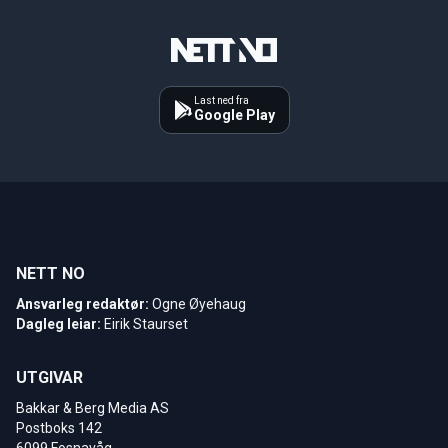
Last ned fra
Google Play
NETT NO
Ansvarleg redaktør:
Ogne Øyehaug
Dagleg leiar:
Eirik Staurset
UTGIVAR
Bakkar & Berg Media AS
Postboks 142
6099 Fosnavåg