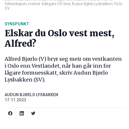
fellesskapen, meiner tidlegare SV-leiar Audun Bjørlo Lysbakken. Foto:
SV
SYNSPUNKT
Elskar du Oslo vest mest,
Alfred?
Alfred Bjørlo (V) bryr seg meir om vestkanten
i Oslo enn Vestlandet, når han går inn for
lågare formuesskatt, skriv Audun Bjørlo
Lysbakken (SV).
AUDUN BJØRLO LYSBAKKEN
17.11.2023