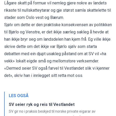
Lågare skatt på formue vil nemleg gjere nokre av landets
rikaste til nullskatteytarar og gje størst samla skattelette til
stader som Oslo vest og Bærum.
Sjølv om dette er den praktiske konsekvensen av politikken
til Bjørlo og Venstre, er det ikkje særleg sakleg å hevde at
han ikkje bryr seg om landsdelen han kjem frå. Eg ville ikkje
skrive dette om det ikkje var Bjørlo sjølv som starta
debatten med ein djupt usakleg påstand om at SV vil «ha
vekk» lokalt eigde små og mellomstore verksemder.
«Dermed seier SV også farvel til Vestlandet slik vi kjenner
det», skriv han i innlegget sitt retta mot oss.
LES OGSÅ
SV seier ryk og reis til Vestlandet
SV gir no i praksis beskjed til norske private eigarar av