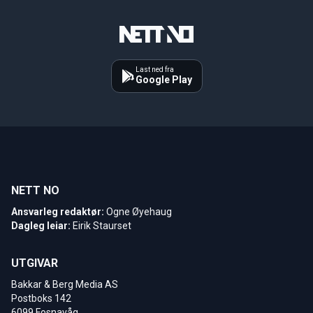
Last ned fra
Google Play
NETT NO
Ansvarleg redaktør:
Ogne Øyehaug
Dagleg leiar:
Eirik Staurset
UTGIVAR
Bakkar & Berg Media AS
Postboks 142
6099 Fosnavåg