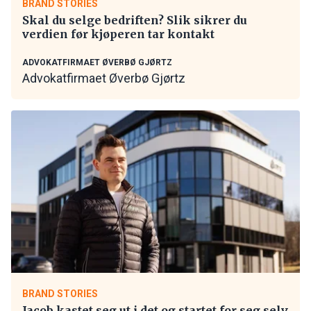
BRAND STORIES
Skal du selge bedriften? Slik sikrer du
verdien før kjøperen tar kontakt
ADVOKATFIRMAET ØVERBØ GJØRTZ
Advokatfirmaet Øverbø Gjørtz
BRAND STORIES
Jacob kastet seg ut i det og startet for seg selv