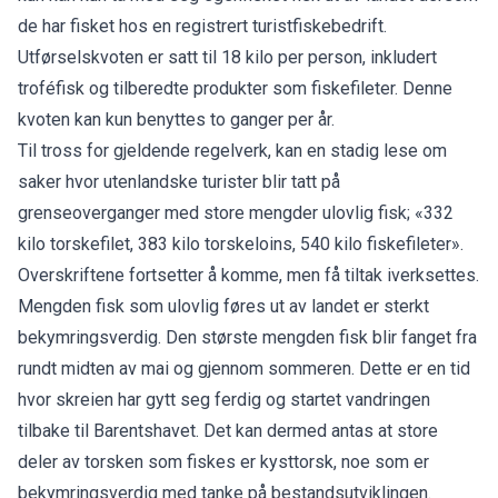
de har fisket hos en registrert turistfiskebedrift.
Utførselskvoten er satt til 18 kilo per person, inkludert
troféfisk og tilberedte produkter som fiskefileter. Denne
kvoten kan kun benyttes to ganger per år.
Til tross for gjeldende regelverk, kan en stadig lese om
saker hvor utenlandske turister blir tatt på
grenseoverganger med store mengder ulovlig fisk; «332
kilo torskefilet, 383 kilo torskeloins, 540 kilo fiskefileter».
Overskriftene fortsetter å komme, men få tiltak iverksettes.
Mengden fisk som ulovlig føres ut av landet er sterkt
bekymringsverdig. Den største mengden fisk blir fanget fra
rundt midten av mai og gjennom sommeren. Dette er en tid
hvor skreien har gytt seg ferdig og startet vandringen
tilbake til Barentshavet. Det kan dermed antas at store
deler av torsken som fiskes er kysttorsk, noe som er
bekymringsverdig med tanke på bestandsutviklingen.