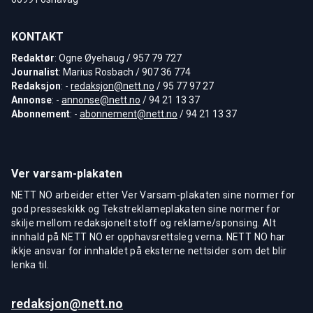
KONTAKT
Redaktør
: Ogne Øyehaug / 957 79 727
Journalist
: Marius Rosbach / 907 36 774
Redaksjon
: -
redaksjon@nett.no
/ 95 77 97 27
Annonse
: -
annonse@nett.no
/ 94 21 13 37
Abonnement
: -
abonnement@nett.no
/ 94 21 13 37
Ver varsam-plakaten
NETT NO arbeider etter Ver Varsam-plakaten sine normer for
god presseskikk og Tekstreklameplakaten sine normer for
skilje mellom redaksjonelt stoff og reklame/sponsing. Alt
innhald på NETT NO er opphavsrettsleg verna. NETT NO har
ikkje ansvar for innhaldet på eksterne nettsider som det blir
lenka til.
redaksjon@nett.no