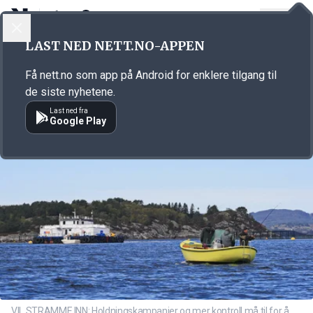
LOGG INN
MENY
Annonsørinnhold
LAST NED NETT.NO-APPEN
Link for annonse
Få nett.no som app på Android for enklere tilgang til
de siste nyhetene.
Last ned fra
Google Play
VIL STRAMME INN: Holdningskampanjer og mer kontroll må til for å