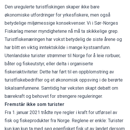
Den uregulerte turistfiskingen skaper ikke bare
økonomiske utfordringer for yrkesfiskere, men også
betydelige miljømessige konsekvenser. Vi i Sør-Norges
Fiskarlag mener myndighetene nå må ta skikkelige grep.
Turistfiskenæringen har vokst betydelig de siste årene og
har blitt en viktig inntektskilde i mange kystsamfunn.
Utenlandske turister strømmer til Norge for å leie rorbuer,
båter og fiskeutstyr, eller delta i organiserte
fiskeriaktiviteter. Dette har ført til en oppblomstring av
turistfiskebedrifter og et økonomisk oppsving i de berørte
lokalsamfunnene. Samtidig har veksten skapt debatt om
bærekraft og behovet for strengere reguleringer.
Fremstår ikke som turister
Fra 1. januar 2021 trådte nye regler i kraft for utførsel av
fisk og fiskeprodukter fra Norge. Reglene er enkle: Turister
kun kan kun ta med seg egenfisket fisk ut av landet dersom