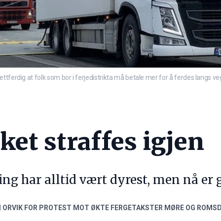
tferdig at folk som bor i ferjedistrikta må betale mer for å ferdes langs ve
ket straffes igjen
ng har alltid vært dyrest, men nå er 
 ORVIK FOR PROTEST MOT ØKTE FERGETAKSTER MØRE OG ROMS