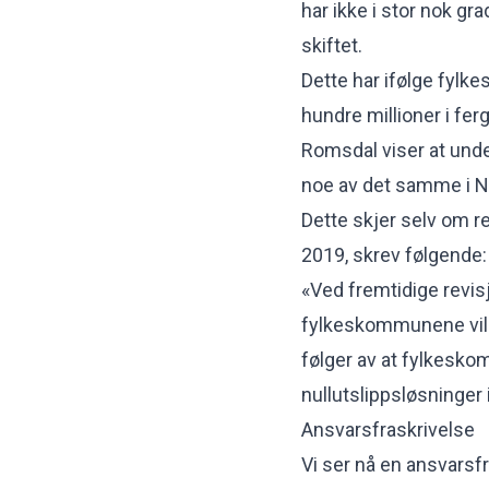
har ikke i stor nok gra
skiftet.
Dette har ifølge fylk
hundre millioner i fe
Romsdal viser at unde
noe av det samme i No
Dette skjer selv om re
2019, skrev følgende:
«Ved fremtidige revis
fylkeskommunene vil 
følger av at fylkesko
nullutslippsløsninger
Ansvarsfraskrivelse
Vi ser nå en ansvarsfra