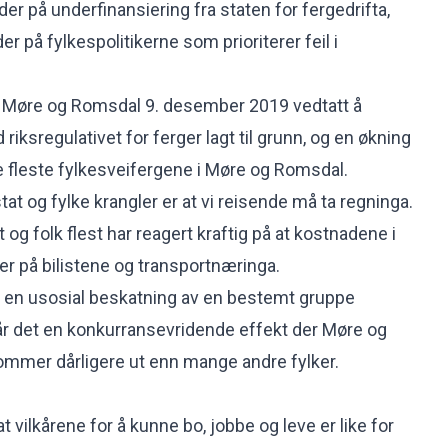
der på underfinansiering fra staten for fergedrifta,
r på fylkespolitikerne som prioriterer feil i
t i Møre og Romsdal 9. desember 2019 vedtatt å
iksregulativet for ferger lagt til grunn, og en økning
e fleste fylkesveifergene i Møre og Romsdal.
t og fylke krangler er at vi reisende må ta regninga.
 og folk flest har reagert kraftig på at kostnadene i
over på bilistene og transportnæringa.
en usosial beskatning av en bestemt gruppe
får det en konkurransevridende effekt der Møre og
mmer dårligere ut enn mange andre fylker.
vilkårene for å kunne bo, jobbe og leve er like for