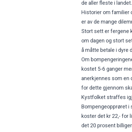
de aller fleste i landet.
Historier om familier 
er av de mange dilem
Stort sett er fergene 
om dagen og stort sett
å måtte betale i dyre 
Om bompengeringene r
kostet 5-6 ganger mer, 
anerkjennes som en de
for dette gjennom sk
Kystfolket straffes ig
Bompengeopprøret i s
koster det kr 22,- for l
det 20 prosent billiger