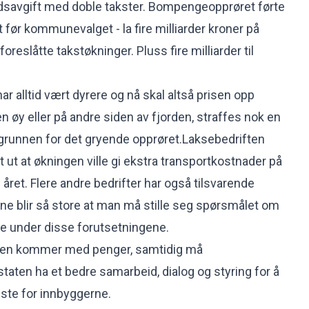
idsavgift med doble takster. Bompengeopprøret førte
tt før kommunevalget - la fire milliarder kroner på
oreslåtte takstøkninger. Pluss fire milliarder til
r alltid vært dyrere og nå skal altså prisen opp
n øy eller på andre siden av fjorden, straffes nok en
kgrunnen for det gryende opprøret.Laksebedriften
 ut at økningen ville gi ekstra transportkostnader på
i året. Flere andre bedrifter har også tilsvarende
ene blir så store at man må stille seg spørsmålet om
ve under disse forutsetningene.
taten kommer med penger, samtidig må
ten ha et bedre samarbeid, dialog og styring for å
beste for innbyggerne.