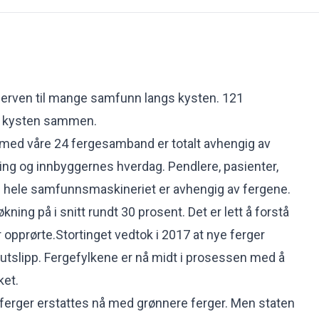
nerven til mange samfunn langs kysten. 121
r kysten sammen.
 med våre 24 fergesamband er totalt avhengig av
ing og innbyggernes hverdag. Pendlere, pasienter,
t - hele samfunnsmaskineriet er avhengig av fergene.
økning på i snitt rundt 30 prosent. Det er lett å forstå
r opprørte.Stortinget vedtok i 2017 at nye ferger
ullutslipp. Fergefylkene er nå midt i prosessen med å
ket.
ferger erstattes nå med grønnere ferger. Men staten