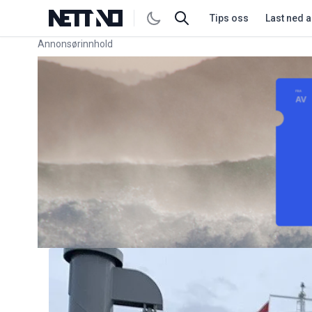
Tips oss
Last ned 
Annonsørinnhold
Link for annonse