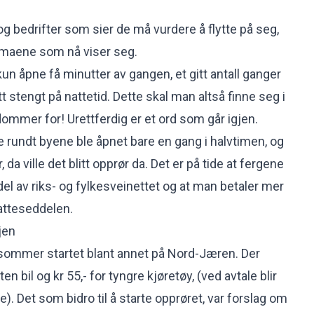
og bedrifter som sier de må vurdere å flytte på seg,
maene som nå viser seg.
kun åpne få minutter av gangen, et gitt antall ganger
 stengt på nattetid. Dette skal man altså finne seg i
dommer for! Urettferdig er et ord som går igjen.
undt byene ble åpnet bare en gang i halvtimen, og
da ville det blitt opprør da. Det er på tide at fergene
l av riks- og fylkesveinettet og at man betaler mer
atteseddelen.
jen
ommer startet blant annet på Nord-Jæren. Der
iten bil og kr 55,- for tyngre kjøretøy, (ved avtale blir
e). Det som bidro til å starte opprøret, var forslag om