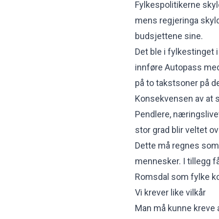
Fylkespolitikerne skyl
mens regjeringa skylde
budsjettene sine.
Det ble i fylkestinge
innføre Autopass med r
på to takstsoner på d
Konsekvensen av at sta
Pendlere, næringslivet
stor grad blir veltet 
Dette må regnes som 
mennesker. I tillegg 
Romsdal som fylke ko
Vi krever like vilkår
Man må kunne kreve at 