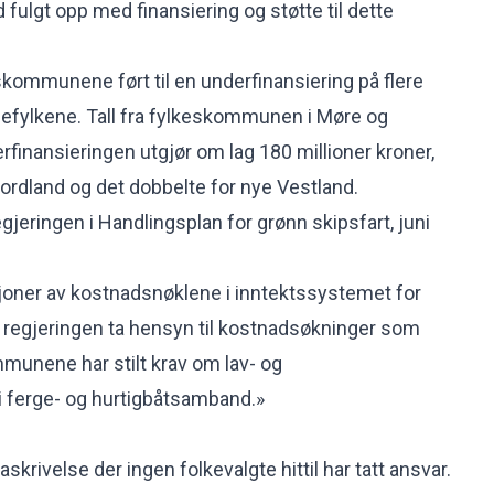
d fulgt opp med finansiering og støtte til dette
eskommunene ført til en underfinansiering på flere
rgefylkene. Tall fra fylkeskommunen i Møre og
rfinansieringen utgjør om lag 180 millioner kroner,
rdland og det dobbelte for nye Vestland.
gjeringen i Handlingsplan for grønn skipsfart, juni
joner av kostnadsnøklene i inntektssystemet for
regjeringen ta hensyn til kostnadsøkninger som
mmunene har stilt krav om lav- og
 i ferge- og hurtigbåtsamband.»
skrivelse der ingen folkevalgte hittil har tatt ansvar.