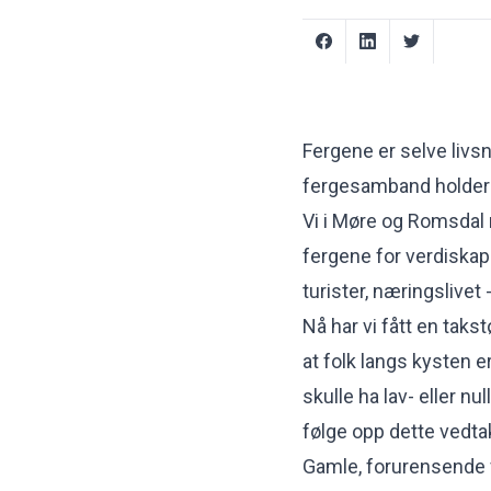
Fergene er selve livs
fergesamband holde
Vi i Møre og Romsdal
fergene for verdiskap
turister, næringslive
Nå har vi fått en takst
at folk langs kysten e
skulle ha lav- eller n
følge opp dette vedta
Gamle, forurensende 