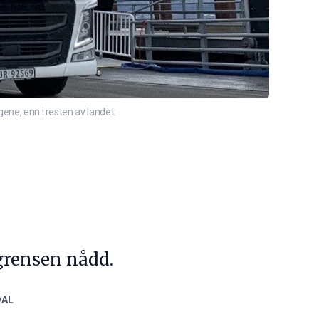
gene, enn i resten av landet.
grensen nådd.
DAL