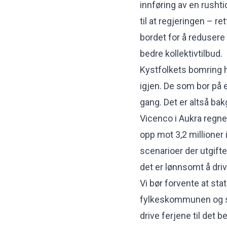
innføring av en rusht
til at regjeringen – re
bordet for å redusere f
bedre kollektivtilbud.
Kystfolkets bomring ha
igjen. De som bor på e
gang. Det er altså ba
Vicenco i Aukra regnet
opp mot 3,2 millioner 
scenarioer der utgift
det er lønnsomt å dri
Vi bør forvente at s
fylkeskommunen og sta
drive ferjene til det 