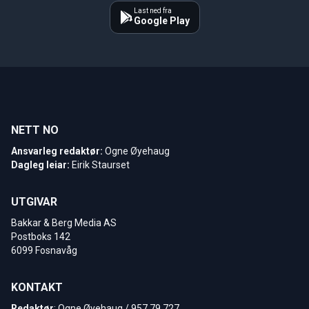
Last ned fra
Google Play
NETT NO
Ansvarleg redaktør:
Ogne Øyehaug
Dagleg leiar:
Eirik Staurset
UTGIVAR
Bakkar & Berg Media AS
Postboks 142
6099 Fosnavåg
KONTAKT
Redaktør
: Ogne Øyehaug / 957 79 727