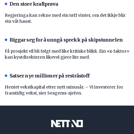
Den store kraftprøva
Regjeringa kan rekne med ein tøff vinter, om det ikkje blir
ein våt haust.
Riggar seg for å unngå sprekk på skipstunnelen
Få prosjekt vil bli følgt med like kritiske blikk. Ein «x-faktor»
kan kystdirektøren likevel gjere lite med.
Satser nye millioner på restråstoff
Hentet vekstkapital etter nytt minusår. – Vi investerer for
framtidig vekst, sier Seagems-sjefen.