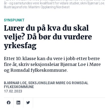
år - og samstundes vere kvalifisert for vidare studier, skriv Bjørnar Loe.
Illustrasjonsfoto: Maritim Opplæring Nordvest
SYNSPUNKT
Lurer du på kva du skal
velje? Då bør du vurdere
yrkesfag
Etter 10. klasse kan du vere i jobb etter berre
fire år, skriv seksjonsleiar Bjørnar Loe i Møre
og Romsdal fylkeskommune.
BJØRNAR LOE, SEKSJONSLEIAR MØRE OG ROMSDAL
FYLKESKOMMUNE
17.02.2023