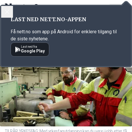
LOGG INN
MENY
Annonsørinnhold
LAST NED NETT.NO-APPEN
Link for annonse
Få nett.no som app på Android for enklere tilgang til
de siste nyhetene.
Last ned fra
Google Play
TILRÅR YRKESFAG: Med yrkesfagutdanning kan du vere i jobb etter få