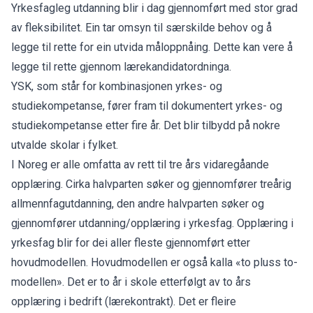
Yrkesfagleg utdanning blir i dag gjennomført med stor grad
av fleksibilitet. Ein tar omsyn til særskilde behov og å
legge til rette for ein utvida måloppnåing. Dette kan vere å
legge til rette gjennom lærekandidatordninga.
YSK, som står for kombinasjonen yrkes- og
studiekompetanse, fører fram til dokumentert yrkes- og
studiekompetanse etter fire år. Det blir tilbydd på nokre
utvalde skolar i fylket.
I Noreg er alle omfatta av rett til tre års vidaregåande
opplæring. Cirka halvparten søker og gjennomfører treårig
allmennfagutdanning, den andre halvparten søker og
gjennomfører utdanning/opplæring i yrkesfag. Opplæring i
yrkesfag blir for dei aller fleste gjennomført etter
hovudmodellen. Hovudmodellen er også kalla «to pluss to-
modellen». Det er to år i skole etterfølgt av to års
opplæring i bedrift (lærekontrakt). Det er fleire