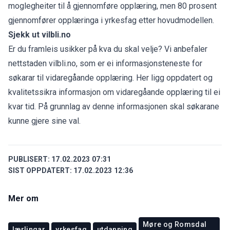
moglegheiter til å gjennomføre opplæring, men 80 prosent
gjennomfører opplæringa i yrkesfag etter hovudmodellen.
Sjekk ut vilbli.no
Er du framleis usikker på kva du skal velje? Vi anbefaler
nettstaden vilbli.no, som er ei informasjonsteneste for
søkarar til vidaregåande opplæring. Her ligg oppdatert og
kvalitetssikra informasjon om vidaregåande opplæring til ei
kvar tid. På grunnlag av denne informasjonen skal søkarane
kunne gjere sine val.
PUBLISERT:
17.02.2023 07:31
SIST OPPDATERT:
17.02.2023 12:36
Mer om
Møre og Romsdal
lærlingar
yrkesfag
utdanning