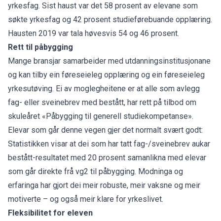
yrkesfag. Sist haust var det 58 prosent av elevane som
søkte yrkesfag og 42 prosent studieførebuande opplæring.
Hausten 2019 var tala høvesvis 54 og 46 prosent.
Rett til påbygging
Mange bransjar samarbeider med utdanningsinstitusjonane
og kan tilby ein føreseieleg opplæring og ein føreseieleg
yrkesutøving. Ei av moglegheitene er at alle som avlegg
fag- eller sveinebrev med bestått, har rett på tilbod om
skuleåret «Påbygging til generell studiekompetanse».
Elevar som går denne vegen gjer det normalt svært godt:
Statistikken visar at dei som har tatt fag-/sveinebrev aukar
bestått-resultatet med 20 prosent samanlikna med elevar
som går direkte frå vg2 til påbygging. Modninga og
erfaringa har gjort dei meir robuste, meir vaksne og meir
motiverte – og også meir klare for yrkeslivet.
Fleksibilitet for eleven