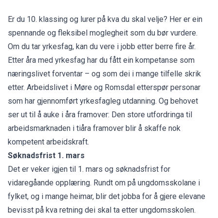
Er du 10. klassing og lurer på kva du skal velje? Her er ein
spennande og fleksibel moglegheit som du bør vurdere.
Om du tar yrkesfag, kan du vere i jobb etter berre fire år.
Etter åra med yrkesfag har du fått ein kompetanse som
næringslivet forventar – og som dei i mange tilfelle skrik
etter. Arbeidslivet i Møre og Romsdal etterspør personar
som har gjennomført yrkesfagleg utdanning. Og behovet
ser ut til å auke i åra framover: Den store utfordringa til
arbeidsmarknaden i tiåra framover blir å skaffe nok
kompetent arbeidskraft.
Søknadsfrist 1. mars
Det er veker igjen til 1. mars og søknadsfrist for
vidaregåande opplæring. Rundt om på ungdomsskolane i
fylket, og i mange heimar, blir det jobba for å gjere elevane
bevisst på kva retning dei skal ta etter ungdomsskolen.