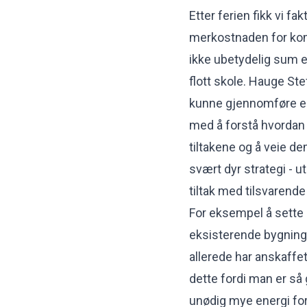
Etter ferien fikk vi f
merkostnaden for komm
ikke ubetydelig sum e
flott skole. Hauge Ste
kunne gjennomføre en k
med å forstå hvordan
tiltakene og å veie dem
svært dyr strategi - u
tiltak med tilsvarende
For eksempel å sette a
eksisterende bygning
allerede har anskaffet
dette fordi man er så 
unødig mye energi for