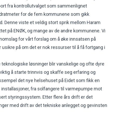
port fra kontrollutvalget som sammenlignet
vadratmeter for de fem kommunene som gikk
. Denne viste et veldig stort sprik mellom Haram
ttet på ENØK, og mange av de andre kommunene. Vi
ennomslag for vårt forslag om å øke innsatsen på
usikre på om det er nok ressurser til å få fortgang i
eknologiske løsninger blir vanskelige og ofte dyre
 viktig å starte trinnvis og skaffe seg erfaring og
ksempel det nye helsehuset på Eidet som fikk en
installasjoner, fra solfangere til varmepumpe mot
rt styringssystem. Etter flere års drift er det
inger med drift av det tekniske anlegget og gevinsten