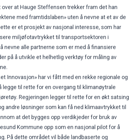
fet over at Hauge Steffensen trekker fram det han
jektene med framtidslaben» uten å nevne at et av de
ette er et prosjekt av nasjonal interesse, som har
re miljøfotavtrykket til transportsektoren i
 å nevne alle partnerne som er med å finansiere
er på å utvikle et helhetlig verktøy for måling av
ne.
set Innovasjon» har vi fått med en rekke regionale og
 legge til rette for en overgang til klimanøytrale
jøretøy. Regjeringen legger til rette for en økt satsing
g andre løsninger som kan få ned klimaavtrykket til
nnom at det bygges opp verdikjeder for bruk av
Ålesund Kommune opp som en nasjonal pilot for å
ing. På dette området vil både landbaserte og