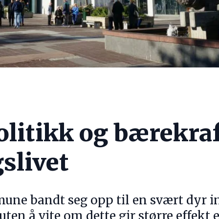
olitikk og bærekraf
slivet
ne bandt seg opp til en svært dyr in
uten å vite om dette gir større effekt