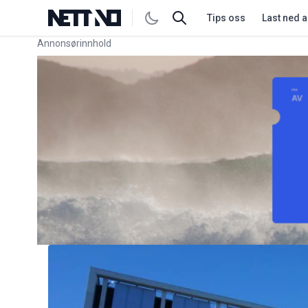
Tips oss
Last ned 
Annonsørinnhold
Link for annonse