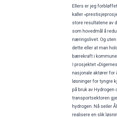
Ellers er jeg forbløf
kaller «prestisjepros
store resultatene av d
som hovedmål å reduse
næringslivet. Og uten
dette eller at man hold
bærekraft i kommune
I prosjektet «Digerne
nasjonale aktører for å
løsninger for tyngre k
på bruk av Hydrogen o
transportsektoren gje
hydrogen. Nå seiler 
realisere en slik løsn