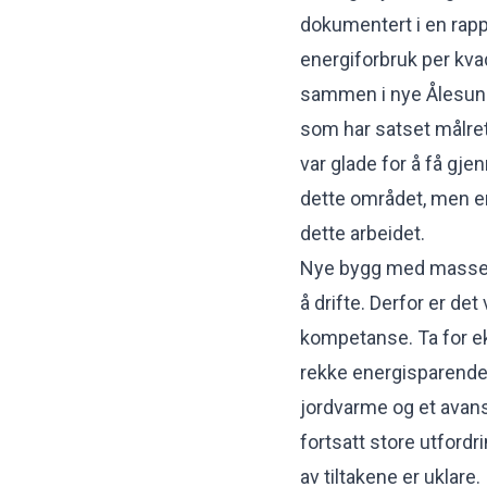
dokumentert i en rap
energiforbruk per k
sammen i nye Ålesund
som har satset målre
var glade for å få gj
dette området, men er 
dette arbeidet.
Nye bygg med masse t
å drifte. Derfor er det
kompetanse. Ta for e
rekke energisparende 
jordvarme og et avanse
fortsatt store utfordr
av tiltakene er uklare.