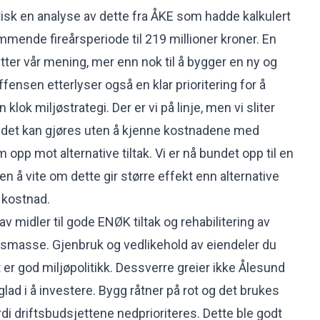
aktisk en analyse av dette fra ÅKE som hadde kalkulert
ende fireårsperiode til 219 millioner kroner. En
tter vår mening, mer enn nok til å bygger en ny og
ffensen etterlyser også en klar prioritering for å
lok miljøstrategi. Der er vi på linje, men vi sliter
 det kan gjøres uten å kjenne kostnadene med
 opp mot alternative tiltak. Vi er nå bundet opp til en
ten å vite om dette gir større effekt enn alternative
 kostnad.
v midler til gode ENØK tiltak og rehabilitering av
smasse. Gjenbruk og vedlikehold av eiendeler du
 er god miljøpolitikk. Dessverre greier ikke Ålesund
glad i å investere. Bygg råtner på rot og det brukes
di driftsbudsjettene nedprioriteres. Dette ble godt