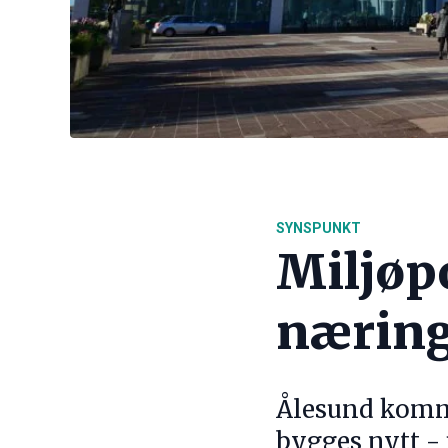
SYNSPUNKT
Miljøp
næring
Ålesund kommu
bygges nytt - 