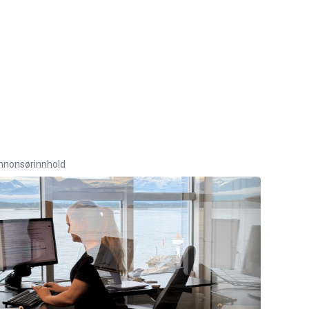
nnonsørinnhold