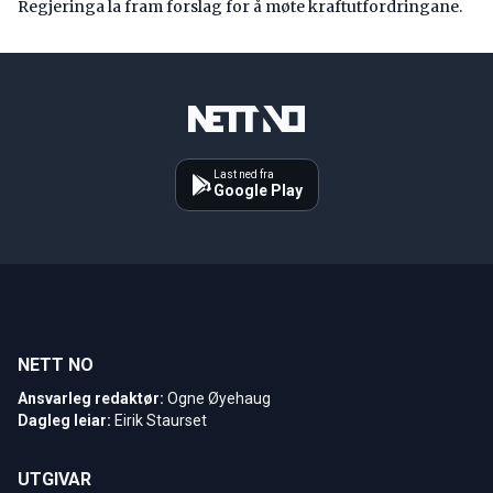
Regjeringa la fram forslag for å møte kraftutfordringane.
Last ned fra
Google Play
NETT NO
Ansvarleg redaktør:
Ogne Øyehaug
Dagleg leiar:
Eirik Staurset
UTGIVAR