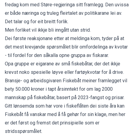
fredag kom med Støre-regjeringa sitt framlegg. Den uvissa
er både næringa og truleg fleirtalet av politikarane lei av.
Det talar og for eit breitt forlik.
Men forliket vil ikkje bli inngått utan strid.
Dei første reaksjonane etter at meldinga kom, tyder på at
det mest krevjande spørsmålet blir omfordelinga av kvotar
- til fordel for den såkalla opne gruppa av fiskarar.
Opa gruppe er eigarane av små fiskebåtar, der det ikkje
krevst noko spesielle løyve eller fartøykvotar for å drive.
Bransje- og arbeidsgivaren Fiskebåt meiner framlegget vil
bety 50.000 kroner i tapt årsinntekt for om lag 2000
mannskap på fiskebåtar, basert på 2023-fangst og prisar.
Gitt lønsemda som har vore i fiskeflåten dei siste åra kan
Fiskebåt få vanskar med å få gehør for sin klage, men her
er det først og fremst det prinsipielle som er
stridsspørsmålet.