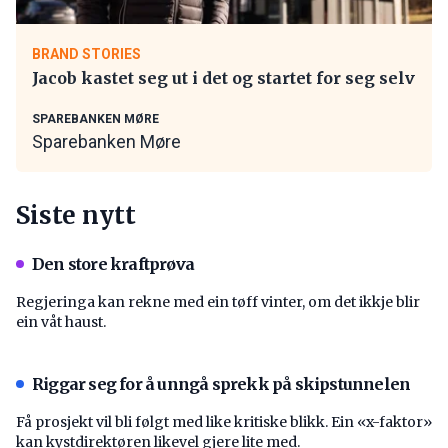
BRAND STORIES
Jacob kastet seg ut i det og startet for seg selv
SPAREBANKEN MØRE
Sparebanken Møre
Siste nytt
Den store kraftprøva
Regjeringa kan rekne med ein tøff vinter, om det ikkje blir
ein våt haust.
Riggar seg for å unngå sprekk på skipstunnelen
Få prosjekt vil bli følgt med like kritiske blikk. Ein «x-faktor»
kan kystdirektøren likevel gjere lite med.