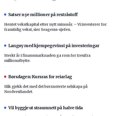
Satser nye millioner på restråstoff
Hentet vekstkapital etter nytt minusår. – Vi investerer for
framtidig vekst, sier Seagems-sjefen.
Langøy med kjempegevinst på investeringar
Sterkt år i finansmarknaden ga rom for tresifra
millionutbytte.
Børsdagen: Kursras for reiarlag
Slik gjekk det med dei børsnoterte selskapa på
Nordvestlandet.
Vil byggje ut straumnett på halve tida