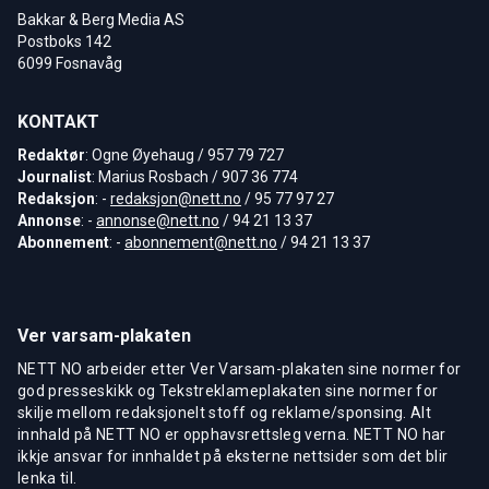
Bakkar & Berg Media AS
Postboks 142
6099 Fosnavåg
KONTAKT
Redaktør
: Ogne Øyehaug / 957 79 727
Journalist
: Marius Rosbach / 907 36 774
Redaksjon
: -
redaksjon@nett.no
/ 95 77 97 27
Annonse
: -
annonse@nett.no
/ 94 21 13 37
Abonnement
: -
abonnement@nett.no
/ 94 21 13 37
Ver varsam-plakaten
NETT NO arbeider etter Ver Varsam-plakaten sine normer for
god presseskikk og Tekstreklameplakaten sine normer for
skilje mellom redaksjonelt stoff og reklame/sponsing. Alt
innhald på NETT NO er opphavsrettsleg verna. NETT NO har
ikkje ansvar for innhaldet på eksterne nettsider som det blir
lenka til.