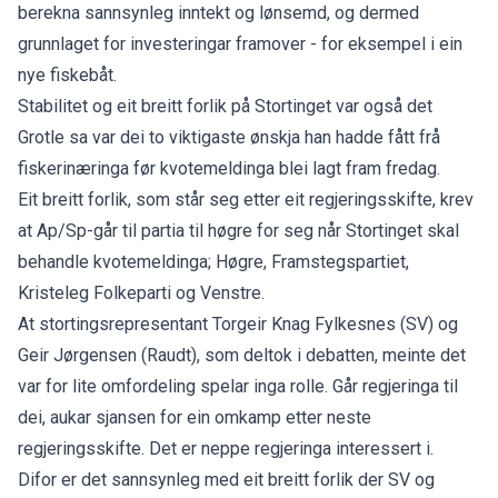
berekna sannsynleg inntekt og lønsemd, og dermed
grunnlaget for investeringar framover - for eksempel i ein
nye fiskebåt.
Stabilitet og eit breitt forlik på Stortinget var også det
Grotle sa var dei to viktigaste ønskja han hadde fått frå
fiskerinæringa før kvotemeldinga blei lagt fram fredag.
Eit breitt forlik, som står seg etter eit regjeringsskifte, krev
at Ap/Sp-går til partia til høgre for seg når Stortinget skal
behandle kvotemeldinga; Høgre, Framstegspartiet,
Kristeleg Folkeparti og Venstre.
At stortingsrepresentant Torgeir Knag Fylkesnes (SV) og
Geir Jørgensen (Raudt), som deltok i debatten, meinte det
var for lite omfordeling spelar inga rolle. Går regjeringa til
dei, aukar sjansen for ein omkamp etter neste
regjeringsskifte. Det er neppe regjeringa interessert i.
Difor er det sannsynleg med eit breitt forlik der SV og