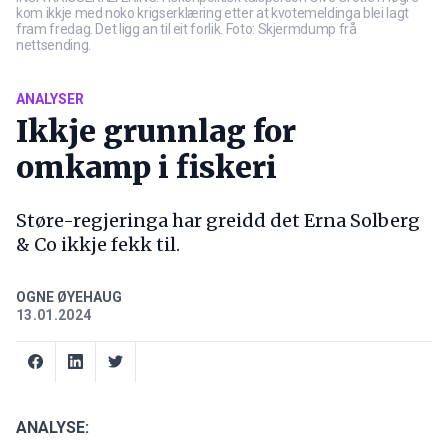
kom ikkje med noko krigserklæring etter at kvotemeldinga blei lagt
fram fredag. Det ligg an til eit forlik. Foto: Skjermdump frå
nettsending.
ANALYSER
Ikkje grunnlag for
omkamp i fiskeri
Støre-regjeringa har greidd det Erna Solberg
& Co ikkje fekk til.
OGNE ØYEHAUG
13.01.2024
ANALYSE: