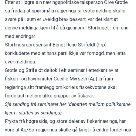
Etter at Høgre sin næringspolitiske talsperson Olve Grotle
sa fredag at spørsmåla regjeringa si kvotemelding skulle
svare på i sum er «veldig bra» besvart, var det klart at
denne meldinga kjem til å gå gjennom i Stortinget - om enn
med endringar.
Stortingsrepresentant Bengt Rune Strifeldt (Frp)
konkluderte med at hans parti ikkje var fornøgd, men letta
over meldinga.
Grotle og Strifeldt deltok i eit seminar i etterkant av at
fiskeri- og havminister Cecilie Myrseth (Ap) la fram
regjeringa sitt framlegg om korleis fiskekvotane skal
fordelast mellom ulike grupper av fiskarar.
Sjå sending frå seminaret her
(debatten mellom politikarane
kjem i slutten av sendinga)
Frykta frå høgresida, og store deler av fiskerinæringa, har
vore at Ap/Sp-regjeringa skulle gå langt i å endre fordelinga