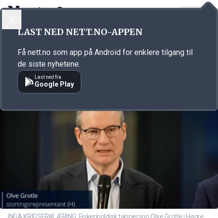
LOGG INN
MENY
Annonsørinnhold
LAST NED NETT.NO-APPEN
Link for annonse
Få nett.no som app på Android for enklere tilgang til
de siste nyhetene.
Last ned fra
Google Play
INGA KRIGSERKLÆRING: Fiskeripolitisk talsperson Olve Grotle i Høgre