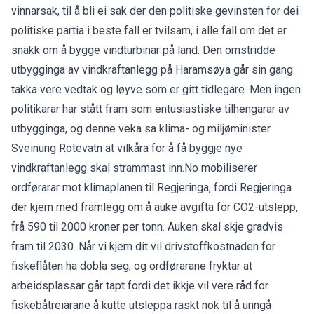
vinnarsak, til å bli ei sak der den politiske gevinsten for dei
politiske partia i beste fall er tvilsam, i alle fall om det er
snakk om å bygge vindturbinar på land. Den omstridde
utbygginga av vindkraftanlegg på Haramsøya går sin gang
takka vere vedtak og løyve som er gitt tidlegare. Men ingen
politikarar har stått fram som entusiastiske tilhengarar av
utbygginga, og denne veka sa klima- og miljøminister
Sveinung Rotevatn at vilkåra for å få byggje nye
vindkraftanlegg skal strammast inn.No mobiliserer
ordførarar mot klimaplanen til Regjeringa, fordi Regjeringa
der kjem med framlegg om å auke avgifta for CO2-utslepp,
frå 590 til 2000 kroner per tonn. Auken skal skje gradvis
fram til 2030. Når vi kjem dit vil drivstoffkostnaden for
fiskeflåten ha dobla seg, og ordførarane fryktar at
arbeidsplassar går tapt fordi det ikkje vil vere råd for
fiskebåtreiarane å kutte utsleppa raskt nok til å unngå