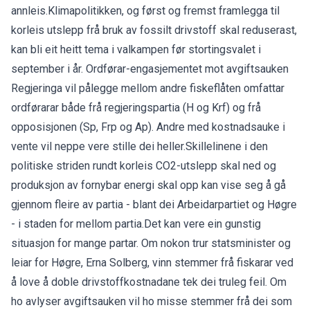
annleis.Klimapolitikken, og først og fremst framlegga til
korleis utslepp frå bruk av fossilt drivstoff skal reduserast,
kan bli eit heitt tema i valkampen før stortingsvalet i
september i år. Ordførar-engasjementet mot avgiftsauken
Regjeringa vil pålegge mellom andre fiskeflåten omfattar
ordførarar både frå regjeringspartia (H og Krf) og frå
opposisjonen (Sp, Frp og Ap). Andre med kostnadsauke i
vente vil neppe vere stille dei heller.Skillelinene i den
politiske striden rundt korleis CO2-utslepp skal ned og
produksjon av fornybar energi skal opp kan vise seg å gå
gjennom fleire av partia - blant dei Arbeidarpartiet og Høgre
- i staden for mellom partia.Det kan vere ein gunstig
situasjon for mange partar. Om nokon trur statsminister og
leiar for Høgre, Erna Solberg, vinn stemmer frå fiskarar ved
å love å doble drivstoffkostnadane tek dei truleg feil. Om
ho avlyser avgiftsauken vil ho misse stemmer frå dei som