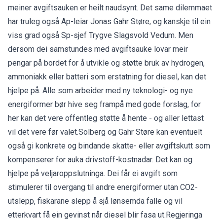
meiner avgiftsauken er heilt naudsynt. Det same dilemmaet
har truleg også Ap-leiar Jonas Gahr Støre, og kanskje til ein
viss grad også Sp-sjef Trygve Slagsvold Vedum. Men
dersom dei samstundes med avgiftsauke lovar meir
pengar på bordet for å utvikle og støtte bruk av hydrogen,
ammoniakk eller batteri som erstatning for diesel, kan det
hjelpe på. Alle som arbeider med ny teknologi- og nye
energiformer bør hive seg frampå med gode forslag, for
her kan det vere offentleg støtte å hente - og aller lettast
vil det vere før valet.Solberg og Gahr Støre kan eventuelt
også gi konkrete og bindande skatte- eller avgiftskutt som
kompenserer for auka drivstoff-kostnadar. Det kan og
hjelpe på veljaroppslutninga. Dei får ei avgift som
stimulerer til overgang til andre energiformer utan CO2-
utslepp, fiskarane slepp å sjå lønsemda falle og vil
etterkvart få ein gevinst når diesel blir fasa ut.Regjeringa