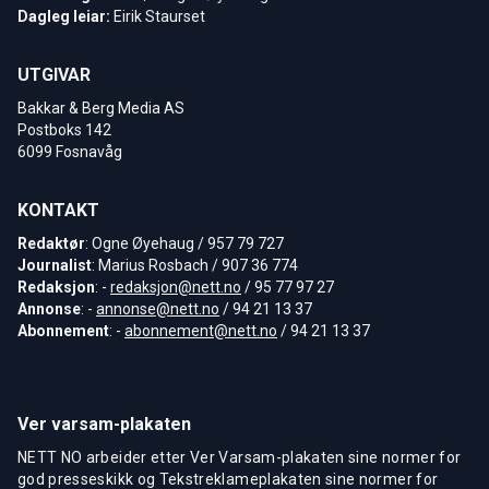
Dagleg leiar:
Eirik Staurset
UTGIVAR
Bakkar & Berg Media AS
Postboks 142
6099 Fosnavåg
KONTAKT
Redaktør
: Ogne Øyehaug / 957 79 727
Journalist
: Marius Rosbach / 907 36 774
Redaksjon
: -
redaksjon@nett.no
/ 95 77 97 27
Annonse
: -
annonse@nett.no
/ 94 21 13 37
Abonnement
: -
abonnement@nett.no
/ 94 21 13 37
Ver varsam-plakaten
NETT NO arbeider etter Ver Varsam-plakaten sine normer for
god presseskikk og Tekstreklameplakaten sine normer for