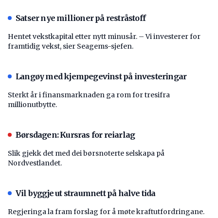
Satser nye millioner på restråstoff
Hentet vekstkapital etter nytt minusår. – Vi investerer for
framtidig vekst, sier Seagems-sjefen.
Langøy med kjempegevinst på investeringar
Sterkt år i finansmarknaden ga rom for tresifra
millionutbytte.
Børsdagen: Kursras for reiarlag
Slik gjekk det med dei børsnoterte selskapa på
Nordvestlandet.
Vil byggje ut straumnett på halve tida
Regjeringa la fram forslag for å møte kraftutfordringane.