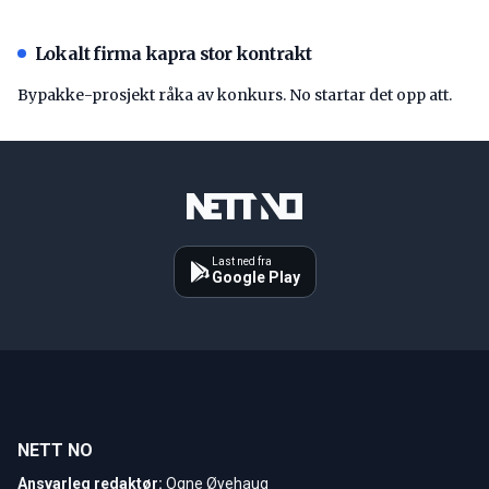
Lokalt firma kapra stor kontrakt
Bypakke-prosjekt råka av konkurs. No startar det opp att.
Last ned fra
Google Play
NETT NO
Ansvarleg redaktør:
Ogne Øyehaug