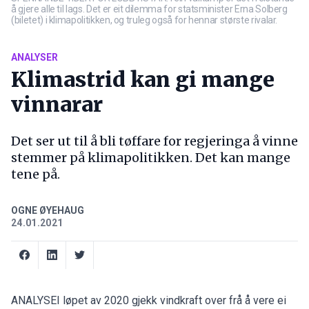
å gjere alle til lags. Det er eit dilemma for statsminister Erna Solberg
(biletet) i klimapolitikken, og truleg også for hennar største rivalar.
ANALYSER
Klimastrid kan gi mange
vinnarar
Det ser ut til å bli tøffare for regjeringa å vinne
stemmer på klimapolitikken. Det kan mange
tene på.
OGNE ØYEHAUG
24.01.2021
ANALYSEI løpet av 2020 gjekk vindkraft over frå å vere ei