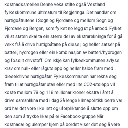
kostnadssmellen.Denne veka stilte også Vestland
fylkeskommune ultimatum til Regjeringa. Det handlar om
hurtigbåtrutene i Sogn og Fjordane og mellom Sogn og
Fjordane og Bergen, som fylket no legg ut på anbod. Fylket
vil at staten skal ta ein større del av ekstrarekninga for å gå
vekk frå å drive hurtigbåtane på diesel, og heller satser på
batteri, hydrogen eller ein kombinasjon av batteri/hydrogen
og fossilt drivstoff. Om ikkje kan fylkeskommunen avlyse
krav om null- eller lågutslepp og heller halde fram med
dieseldrivne hurtigbåtar. Fylkeskommunen har rekna seg
fram til at hurtigbåtar utan eller med lite CO2-utslepp vil
koste mellom 78 og 118 millionar kroner ekstra i året å
drive samanlikna med i dag.Så lenge klimapolitikk berre var
ord har det vore like lett og uforpliktande å slutte opp om
den som å trykke likar på ei Facebook-gruppe.Når
kostnadar og ulemper kjem på bordet viser det seg å vere