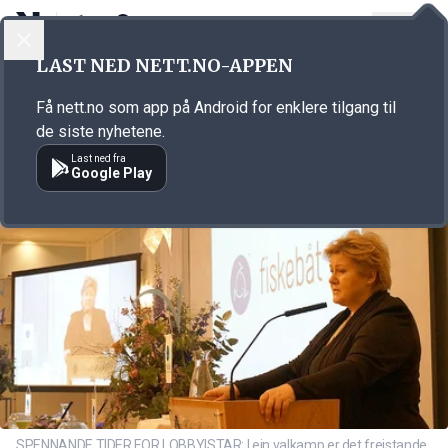
LOGG INN
MENY
Annonsørinnhold
LAST NED NETT.NO-APPEN
Link for annonse
Få nett.no som app på Android for enklere tilgang til
de siste nyhetene.
Last ned fra
Google Play
SPENNANDE TIDER FOR LOBBYISTAR: I ein valkamp er det freistande