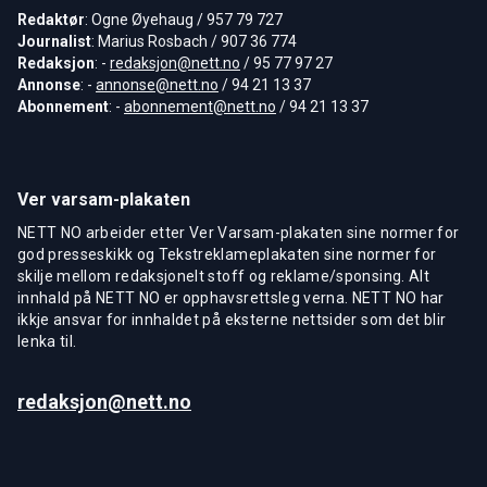
Redaktør
: Ogne Øyehaug / 957 79 727
Journalist
: Marius Rosbach / 907 36 774
Redaksjon
: -
redaksjon@nett.no
/ 95 77 97 27
Annonse
: -
annonse@nett.no
/ 94 21 13 37
Abonnement
: -
abonnement@nett.no
/ 94 21 13 37
Ver varsam-plakaten
NETT NO arbeider etter Ver Varsam-plakaten sine normer for
god presseskikk og Tekstreklameplakaten sine normer for
skilje mellom redaksjonelt stoff og reklame/sponsing. Alt
innhald på NETT NO er opphavsrettsleg verna. NETT NO har
ikkje ansvar for innhaldet på eksterne nettsider som det blir
lenka til.
redaksjon@nett.no