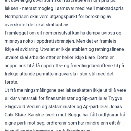
eit uavhengig utval som skal fastsette ein normpris på
laksen - nærast mogleg i samsvar med reell marknadspris.
Normprisen skal vere utgangspunkt for berekning av
overskotet det skal skattast av.
Framlegget om eit normprisutval kan ha dempa uvissa og
misnøya noko i oppdrettsbransjen. Men det er framleis
ikkje ei avklaring. Utvalet er ikkje etablert og retningslinene
utvalet skal arbeide etter er heller ikkje klare. Dette er
neppe nok til å få oppdretts- og foredlingsbedriftene til på
trekkje attende permitteringsvarsla i stor stil med det
første.
Ut frå meiningsmålingane ser lakseskatten ikkje ut til å vere
ei klar vinnarsak for finansminister og Sp-partileiar Trygve
Slagsvold Vedum og statsminister og Ap-partileiar Jonas
Gahr Støre. Kanskje tvert i mot. Begge har fått ordførarar frå
eigne parti mot seg, ordførarar som har mindre enn eitt år