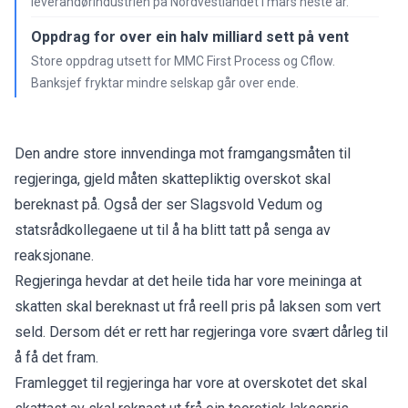
leverandørindustrien på Nordvestlandet i mars neste år.
Oppdrag for over ein halv milliard sett på vent
Store oppdrag utsett for MMC First Process og Cflow.
Banksjef fryktar mindre selskap går over ende.
Den andre store innvendinga mot framgangsmåten til
regjeringa, gjeld måten skattepliktig overskot skal
bereknast på. Også der ser Slagsvold Vedum og
statsrådkollegaene ut til å ha blitt tatt på senga av
reaksjonane.
Regjeringa hevdar at det heile tida har vore meininga at
skatten skal bereknast ut frå reell pris på laksen som vert
seld. Dersom dét er rett har regjeringa vore svært dårleg til
å få det fram.
Framlegget til regjeringa har vore at overskotet det skal