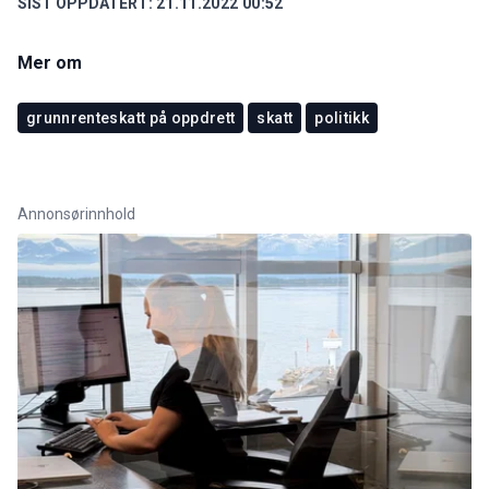
SIST OPPDATERT:
21.11.2022 00:52
Mer om
grunnrenteskatt på oppdrett
skatt
politikk
Annonsørinnhold