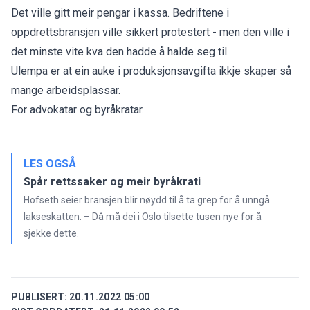
Det ville gitt meir pengar i kassa. Bedriftene i
oppdrettsbransjen ville sikkert protestert - men den ville i
det minste vite kva den hadde å halde seg til.
Ulempa er at ein auke i produksjonsavgifta ikkje skaper så
mange arbeidsplassar.
For advokatar og byråkratar.
LES OGSÅ
Spår rettssaker og meir byråkrati
Hofseth seier bransjen blir nøydd til å ta grep for å unngå
lakseskatten. – Då må dei i Oslo tilsette tusen nye for å
sjekke dette.
PUBLISERT:
20.11.2022 05:00