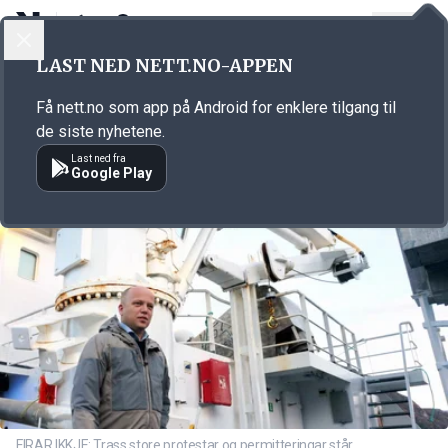
LOGG INN
MENY
Annonsørinnhold
LAST NED NETT.NO-APPEN
Link for annonse
Få nett.no som app på Android for enklere tilgang til
de siste nyhetene.
Last ned fra
Google Play
FIRAR IKKJE: Trass store protestar og permitteringar står