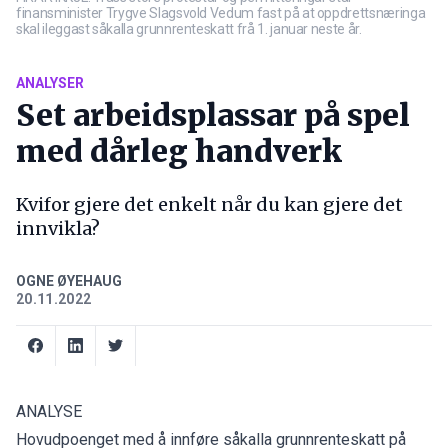
finansminister Trygve Slagsvold Vedum fast på at oppdrettsnæringa
skal ileggast såkalla grunnrenteskatt frå 1. januar neste år.
ANALYSER
Set arbeidsplassar på spel
med dårleg handverk
Kvifor gjere det enkelt når du kan gjere det
innvikla?
OGNE ØYEHAUG
20.11.2022
ANALYSE
Hovudpoenget med å innføre såkalla grunnrenteskatt på