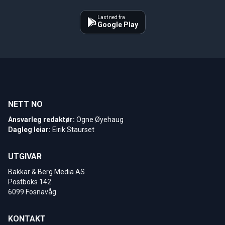
Last ned fra
Google Play
NETT NO
Ansvarleg redaktør:
Ogne Øyehaug
Dagleg leiar:
Eirik Staurset
UTGIVAR
Bakkar & Berg Media AS
Postboks 142
6099 Fosnavåg
KONTAKT