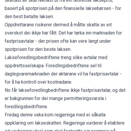
skattast av skal reknast ut frå ein teoretisk laksepris,
basert på spotprisen på den finansielle laksebørsen - for
den best betalte laksen.
Oppdrettarane risikerer dermed å måtte skatte av eit
overskot dei ikkje har fått. Det har tørka inn marknaden for
fastprisavtalar - der prisen ofte kan vere langt under
spotprisen for den beste laksen.
Lakseforedlingsbedriftene treng slike avtalar med
oppdrettsselskapa. Foredlingsbedriftene sel til
daglegvaremarknaden der aktørane vil ha fastprisavtalar -
for å ha kontroll over kostnadane.
No får lakseforedlingbedriftene ikkje fastprisavtalar, og det
er bakgrunnen for dei mange permitteringsvarsla i
foredlingsbedriftene.
Fredag denne veka kom regjeringa med ei såkalla
oppklaring om lakseskatten. Regjeringa vurderer å etablere