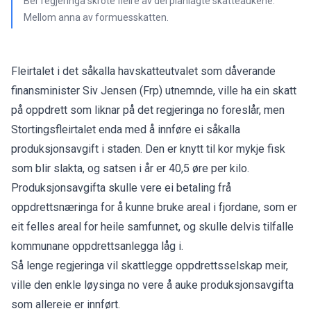
Ber regjeringa skrote fleire av dei planlagte skatteaukene.
Mellom anna av formuesskatten.
Fleirtalet i det såkalla havskatteutvalet som dåverande
finansminister Siv Jensen (Frp) utnemnde, ville ha ein skatt
på oppdrett som liknar på det regjeringa no foreslår, men
Stortingsfleirtalet enda med å innføre ei såkalla
produksjonsavgift i staden. Den er knytt til kor mykje fisk
som blir slakta, og satsen i år er 40,5 øre per kilo.
Produksjonsavgifta skulle vere ei betaling frå
oppdrettsnæringa for å kunne bruke areal i fjordane, som er
eit felles areal for heile samfunnet, og skulle delvis tilfalle
kommunane oppdrettsanlegga låg i.
Så lenge regjeringa vil skattlegge oppdrettsselskap meir,
ville den enkle løysinga no vere å auke produksjonsavgifta
som allereie er innført.