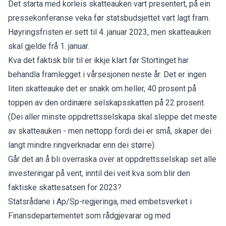
Det starta med korleis skatteauken vart presentert, på ein
pressekonferanse veka før statsbudsjettet vart lagt fram.
Høyringsfristen er sett til 4. januar 2023, men skatteauken
skal gjelde frå 1. januar.
Kva det faktisk blir til er ikkje klart før Stortinget har
behandla framlegget i vårsesjonen neste år. Det er ingen
liten skatteauke det er snakk om heller, 40 prosent på
toppen av den ordinære selskapsskatten på 22 prosent.
(Dei aller minste oppdrettsselskapa skal sleppe det meste
av skatteauken - men nettopp fordi dei er små, skaper dei
langt mindre ringverknadar enn dei større).
Går det an å bli overraska over at oppdrettsselskap set alle
investeringar på vent, inntil dei veit kva som blir den
faktiske skattesatsen for 2023?
Statsrådane i Ap/Sp-regjeringa, med embetsverket i
Finansdepartementet som rådgjevarar og med