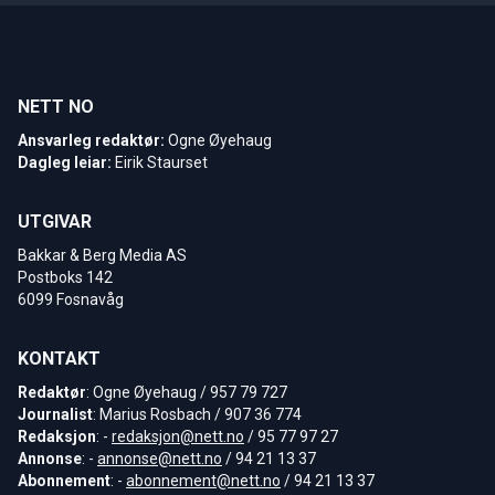
NETT NO
Ansvarleg redaktør:
Ogne Øyehaug
Dagleg leiar:
Eirik Staurset
UTGIVAR
Bakkar & Berg Media AS
Postboks 142
6099 Fosnavåg
KONTAKT
Redaktør
: Ogne Øyehaug / 957 79 727
Journalist
: Marius Rosbach / 907 36 774
Redaksjon
: -
redaksjon@nett.no
/ 95 77 97 27
Annonse
: -
annonse@nett.no
/ 94 21 13 37
Abonnement
: -
abonnement@nett.no
/ 94 21 13 37