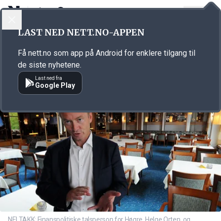
LOGG INN
MENY
Annonsørinnhold
LAST NED NETT.NO-APPEN
Link for annonse
Få nett.no som app på Android for enklere tilgang til
de siste nyhetene.
Last ned fra
Google Play
NEI TAKK: Finanspolitiske talsperson for Høgre, Helge Orten, og