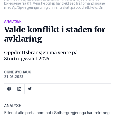
kollegaene frå Krf, Venstre og Frp har trekt seg frå forhandlingane
med Ap/Sp-regjeringa om grunnrenteskatt på oppdrett. Foto: On
ANALYSER
Valde konflikt i staden for
avklaring
Oppdrettsbransjen må vente på
Stortingsvalet 2025.
OGNE ØYEHAUG
21.05.2023
ANALYSE
Etter at alle partia som sat i Solbergregjeringa har trekt seg