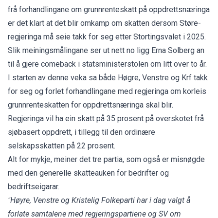
frå forhandlingane om grunnrenteskatt på oppdrettsnæringa
er det klart at det blir omkamp om skatten dersom Støre-
regjeringa må seie takk for seg etter Stortingsvalet i 2025.
Slik meiningsmålingane ser ut nett no ligg Erna Solberg an
til å gjere comeback i statsministerstolen om litt over to år.
I starten av denne veka sa både Høgre, Venstre og Krf takk
for seg og forlet forhandlingane med regjeringa om korleis
grunnrenteskatten for oppdrettsnæringa skal blir.
Regjeringa vil ha ein skatt på 35 prosent på overskotet frå
sjøbasert oppdrett, i tillegg til den ordinære
selskapsskatten på 22 prosent.
Alt for mykje, meiner det tre partia, som også er misnøgde
med den generelle skatteauken for bedrifter og
bedriftseigarar.
"Høyre, Venstre og Kristelig Folkeparti har i dag valgt å
forlate samtalene med regjeringspartiene og SV om