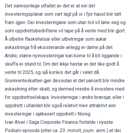
Det sannsynlege utfallet av det er at ein del
investeringsplanar som vart lagt på is i fjor haust blir tatt
fram igjen. Dei investeringane som utan tvil vil løne seg og
som oppdrettsbedriftene vil tape på å vente med blir gjort.
Å utbetre flaskehalsar eller utbetringar som aukar
avkastninga frå eksisterande anlegg er døme på det.
Andre, større nyinvesteringar kan kome til å bli liggande i
skuffa ei stund til. Om det ikkje hastar er det like godt å
vente til 2025, og sjå korleis det går i valet då.
Grunnrenteskatten gjer dessutan at det uansett blir mindre
avkastning etter skatt, og dermed mindre å investere med
for oppdrettselskapa. Investeringar i andre bransjar, eller i
oppdrett i utlandet blir også relativt meir attraktivt enn
investeringar i sjøbasert oppdrett i Noreg.
Ivan Alver i Saga Corporate Finance fortalde i nyaste
Podium-episoda
(
etter ca. 23. minutt, journ. anm.
) at dei