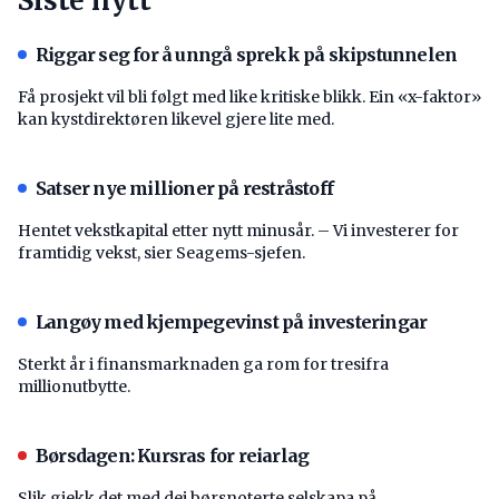
Siste nytt
Riggar seg for å unngå sprekk på skipstunnelen
Få prosjekt vil bli følgt med like kritiske blikk. Ein «x-faktor»
kan kystdirektøren likevel gjere lite med.
Satser nye millioner på restråstoff
Hentet vekstkapital etter nytt minusår. – Vi investerer for
framtidig vekst, sier Seagems-sjefen.
Langøy med kjempegevinst på investeringar
Sterkt år i finansmarknaden ga rom for tresifra
millionutbytte.
Børsdagen: Kursras for reiarlag
Slik gjekk det med dei børsnoterte selskapa på