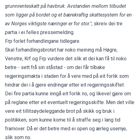
grunnrenteskatt på havbruk. Avstanden mellom tilbudet
som ligger på bordet og et bærekraftig skattesystem for en
av Norges viktigste næringer er for stor."
, skreiv dei tre
partia i ei felles pressemelding.
Frp forlet forhandlingane tidlegare.
Skal forhandlingsbrotet har noko meining må Høgre,
Venstre, Krf og Frp vurdere det slik at dei kan få til noko
betre - sett frå sin ståstad - om dei får tilbake
regjeringsmakta i staden for å vere med på eit forlik som
hindrar dei i å gjere endringar etter eit regjeringsskiftet.
Dei fire partia kunne inngå eit forlik no, og likevel gjere om
på reglane etter eit eventuelt regjeringsskifte. Men det ville
vere eit tillitsøydeleggande brot på skikk og bruk i
politikken, som kunne kome til å straffe seg i lang tid
framover. Då er det betre med ei open og ærleg usemje,
slik som no.