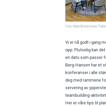
Foto: Hilde Brennmoen Tolla
Vi er nå godt i gang me
opp. Plutselig kan det
en dato som passer fo
Berg-Hansen har et st
konferanser i alle stø
deg med rammene for d
servering av ypperst
teambuilding-aktivitet
Her er våre tips til p