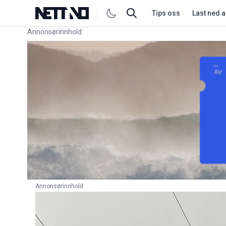
Tips oss
Last ned 
Annonsørinnhold
Link for annonse
Annonsørinnhold