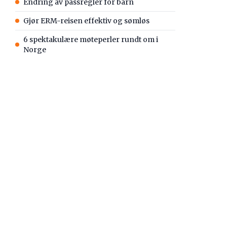
Endring av passregler for barn
Gjør ERM-reisen effektiv og sømløs
6 spektakulære møteperler rundt om i
Norge