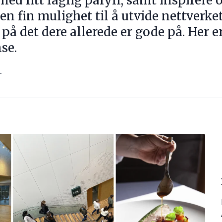
 med litt faglig påfyll, samt inspirere
en fin mulighet til å utvide nettverket
 på det dere allerede er gode på. Her e
se.
T