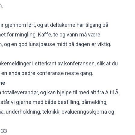
n.
ir gjennomført, og at deltakerne har tilgang på
het for mingling. Kaffe, te og vann må være
n, og en god lunsjpause midt på dagen er viktig.
akemeldinger i etterkant av konferansen, slik at du
e en enda bedre konferanse neste gang.
rne
totalleverandør, og kan hjelpe til med alt fra A til Å.
istår vi gjerne med både bestilling, påmelding,
a, underholdning, teknikk, evalueringsskjema og
 33