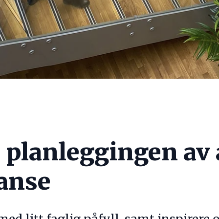
l planleggingen av 
anse