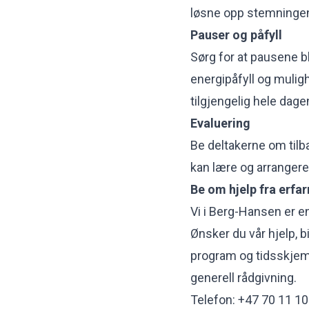
løsne opp stemninge
Pauser og påfyll
Sørg for at pausene bl
energipåfyll og mulig
tilgjengelig hele dage
Evaluering
Be deltakerne om tilb
kan lære og arranger
Be om hjelp fra erfa
Vi i Berg-Hansen er en 
Ønsker du vår hjelp, b
program og tidsskjem
generell rådgivning.
Telefon: +47 70 11 10