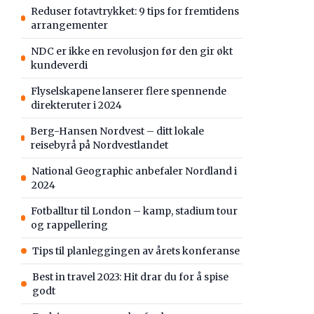
Reduser fotavtrykket: 9 tips for fremtidens
arrangementer
NDC er ikke en revolusjon før den gir økt
kundeverdi
Flyselskapene lanserer flere spennende
direkteruter i 2024
Berg-Hansen Nordvest – ditt lokale
reisebyrå på Nordvestlandet
National Geographic anbefaler Nordland i
2024
Fotballtur til London – kamp, stadium tour
og rappellering
Tips til planleggingen av årets konferanse
Best in travel 2023: Hit drar du for å spise
godt