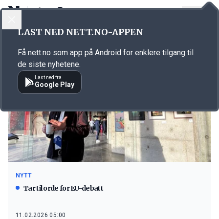
LOGG INN
MENY
LAST NED NETT.NO-APPEN
Emne: Europa
Få nett.no som app på Android for enklere tilgang til
de siste nyhetene.
Last ned fra
Google Play
NYTT
Tar til orde for EU-debatt
11.02.2026 05:00