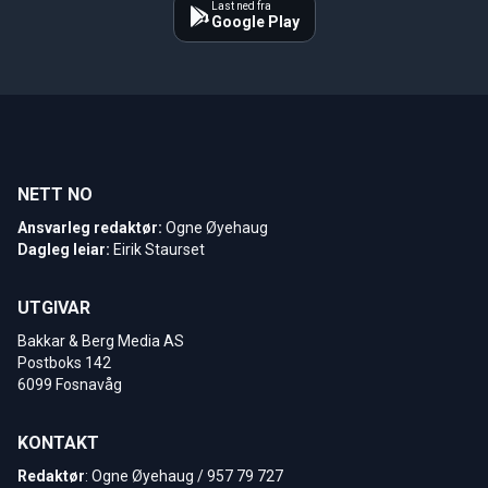
Last ned fra
Google Play
NETT NO
Ansvarleg redaktør:
Ogne Øyehaug
Dagleg leiar:
Eirik Staurset
UTGIVAR
Bakkar & Berg Media AS
Postboks 142
6099 Fosnavåg
KONTAKT
Redaktør
: Ogne Øyehaug / 957 79 727