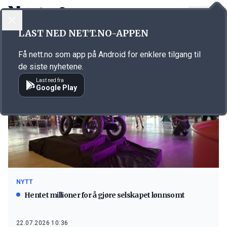
LOGG INN
MENY
LAST NED NETT.NO-APPEN
Emne: Exotek
Få nett.no som app på Android for enklere tilgang til
de siste nyhetene.
Last ned fra
Google Play
NYTT
Hentet millioner for å gjøre selskapet lønnsomt
22.07.2026 10:36