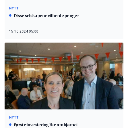
NYTT
Disse selskapene vil hente penger
15.10.2024 05:00
NYTT
Første investering like om hjørnet