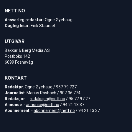
NETT NO
Ansvarleg redaktør:
Ogne Øyehaug
Dagleg leiar:
Eirik Staurset
UTGIVAR
Bakkar & Berg Media AS
Postboks 142
6099 Fosnavåg
KONTAKT
Redaktør
: Ogne Øyehaug / 957 79 727
Journalist
: Marius Rosbach / 907 36 774
Redaksjon
: -
redaksjon@nett.no
/ 95 77 97 27
Annonse
: -
annonse@nett.no
/ 94 21 13 37
Abonnement
: -
abonnement@nett.no
/ 94 21 13 37