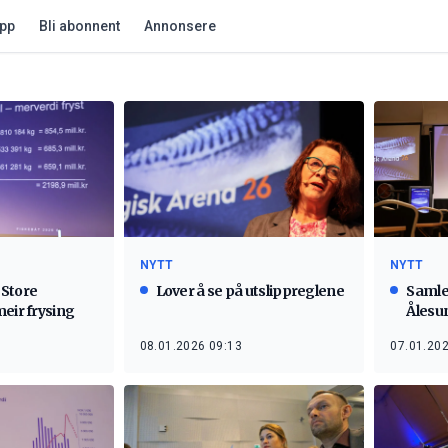
app
Bli abonnent
Annonsere
NYTT
NYTT
 Store
Lover å se på utslippreglene
Samle
eir frysing
Ålesu
08.01.2026 09:13
07.01.202