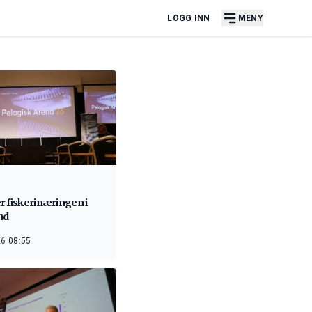
LOGG INN
MENY
r fiskerinæringen i
nd
6 08:55