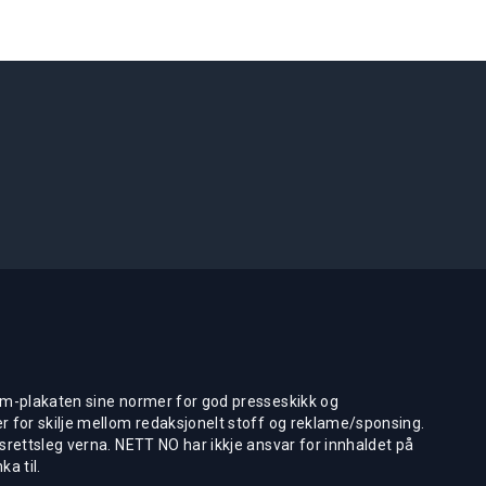
m-plakaten sine normer for god presseskikk og
 for skilje mellom redaksjonelt stoff og reklame/sponsing.
rettsleg verna. NETT NO har ikkje ansvar for innhaldet på
ka til.