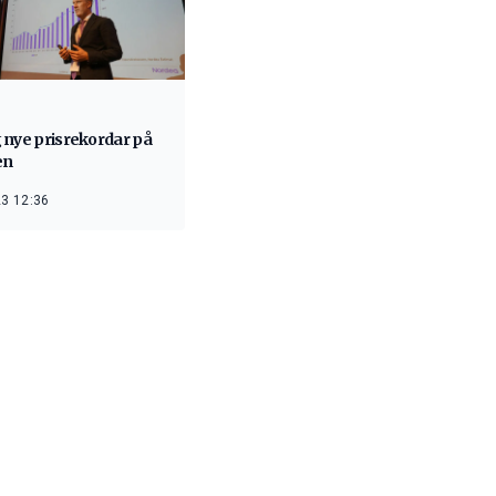
 nye prisrekordar på
en
3 12:36