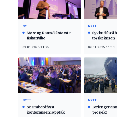
NYTT
NYTT
Møre og Romsdal største
Syv bud for å 
fiskarfylke
torskekrisen
09.01.2025 11:25
09.01.2025 11:03
NYTT
NYTT
Se Ombordfryst-
Forlenger am
konferansen i opptak
prosjekt