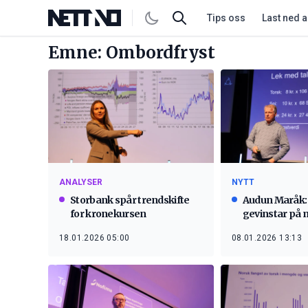
Tips oss
Last ned 
Emne: Ombordfryst
ANALYSER
NYTT
Storbank spår trendskifte
Audun Maråk:
for kronekursen
gevinstar på m
18.01.2026 05:00
08.01.2026 13:13