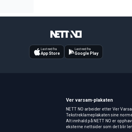
Last ned fra
Last ned fra
App Store
Google Play
Ver varsam-plakaten
NETT NO arbeider etter Ver Varsa
Tekstreklameplakaten sine normer
Alt innhald på NETT NO er opphavs
eksterne nettsider som det blir len