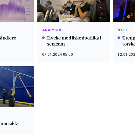
ANALYSER
NYTT
håndtere
Ei veke med fiskeripolitikk i
Treng
sentrum
torsk
07.01.2024 05:00
12.01.202
moniakk-