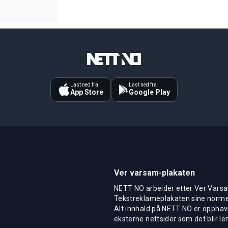
Last ned fra
Last ned fra
App Store
Google Play
Ver varsam-plakaten
NETT NO arbeider etter Ver Varsa
Tekstreklameplakaten sine normer
Alt innhald på NETT NO er opphavs
eksterne nettsider som det blir len