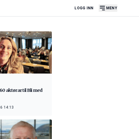
LOGG INN
MENY
60 aktørar til Bli med
6 14:13