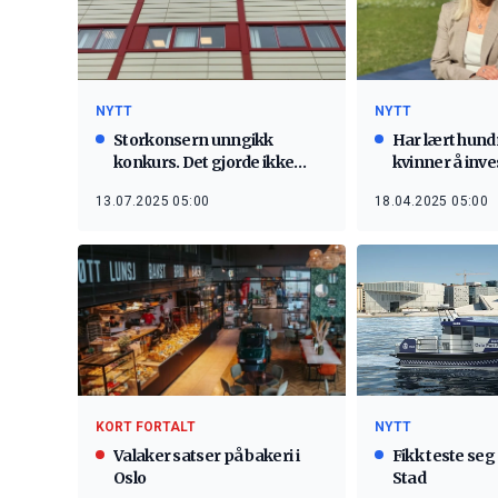
NYTT
NYTT
Storkonsern unngikk
Har lært hund
konkurs. Det gjorde ikke
kvinner å inve
mange andre
13.07.2025 05:00
18.04.2025 05:00
KORT FORTALT
NYTT
Valaker satser på bakeri i
Fikk teste seg
Oslo
Stad