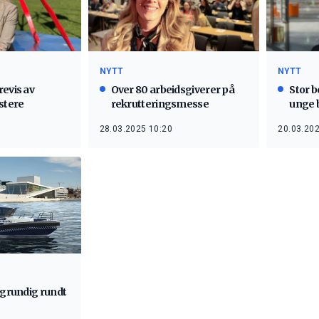
NYTT
NYTT
revis av
Over 80 arbeidsgiverer på
Stor b
stere
rekrutteringsmesse
unge b
28.03.2025 10:20
20.03.202
 grundig rundt