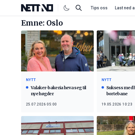
Tips oss
Last ned 
Emne: Oslo
NYTT
NYTT
Valaker-bakeria heva seg til
Suksess med 
nye høgder
bortebane
25.07.2026 05:00
19.05.2026 10:23