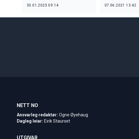
30.01.2025 09:14
07.06.2021 13:42
NETT NO
Ansvarleg redaktør:
Ogne Øyehaug
Dagleg leiar:
Eirik Staurset
UTGIVAR