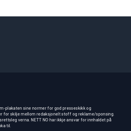
m-plakaten sine normer for god presseskikk og
 for skilje mellom redaksjonelt stoff og reklame/sponsing.
rettsleg verna. NETT NO har ikkje ansvar for innhaldet på
ka til.