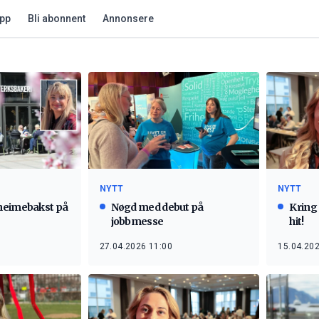
app
Bli abonnent
Annonsere
NYTT
NYTT
heimebakst på
Nøgd med debut på
Kring 
jobbmesse
hit!
27.04.2026 11:00
15.04.202