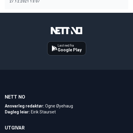
27.12.2021 13:07
Last ned fra
Google Play
NETT NO
Ansvarleg redaktør:
Ogne Øyehaug
Dagleg leiar:
Eirik Staurset
UTGIVAR