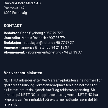
Bakkar & Berg Media AS
Postboks 142
6099 Fosnavåg
KONTAKT
Redaktør
: Ogne Øyehaug / 957 79 727
Journalist
: Marius Rosbach / 907 36 774
Redaksjon
: -
redaksjon@nett.no
/ 95 77 97 27
Annonse
: -
annonse@nett.no
/ 94 21 13 37
Abonnement
: -
abonnement@nett.no
/ 94 21 13 37
Ver varsam-plakaten
NETT NO arbeider etter Ver Varsam-plakaten sine normer for
god presseskikk og Tekstreklameplakaten sine normer for
skilje mellom redaksjonelt stoff og reklame/sponsing. Alt
innhald på NETT NO er opphavsrettsleg verna. NETT NO har
ikkje ansvar for innhaldet på eksterne nettsider som det blir
lenka til.