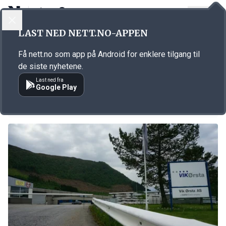
LOGG INN
MENY
LAST NED NETT.NO-APPEN
Emne: permittering
Få nett.no som app på Android for enklere tilgang til
KORT FORTALT
de siste nyhetene.
10 av kring 70 tilbake hos Ekornes
Last ned fra
Google Play
02.04.2024 13:15