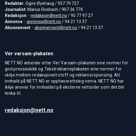
Redaktør
: Ogne Øyehaug / 957 79 727
Journalist
: Marius Rosbach / 907 36 774
Redaksjon
: -
redaksjon@nett.no
/ 95 77 97 27
Annonse
: -
annonse@nett.no
/ 94 21 13 37
Abonnement
: -
abonnement@nett.no
/ 94 21 13 37
Ver varsam-plakaten
NETT NO arbeider etter Ver Varsam-plakaten sine normer for
god presseskikk og Tekstreklameplakaten sine normer for
skilje mellom redaksjonelt stoff og reklame/sponsing. Alt
innhald på NETT NO er opphavsrettsleg verna. NETT NO har
ikkje ansvar for innhaldet på eksterne nettsider som det blir
lenka til.
redaksjon@nett.no