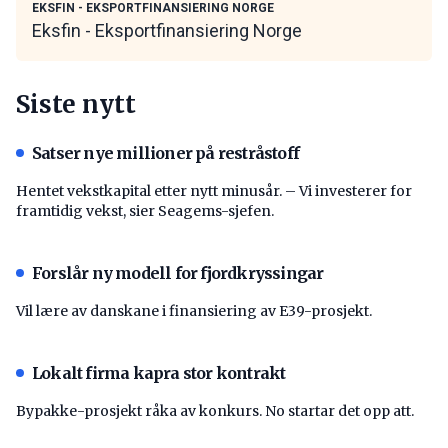
EKSFIN - EKSPORTFINANSIERING NORGE
Eksfin - Eksportfinansiering Norge
Siste nytt
Satser nye millioner på restråstoff
Hentet vekstkapital etter nytt minusår. – Vi investerer for
framtidig vekst, sier Seagems-sjefen.
Forslår ny modell for fjordkryssingar
Vil lære av danskane i finansiering av E39-prosjekt.
Lokalt firma kapra stor kontrakt
Bypakke-prosjekt råka av konkurs. No startar det opp att.