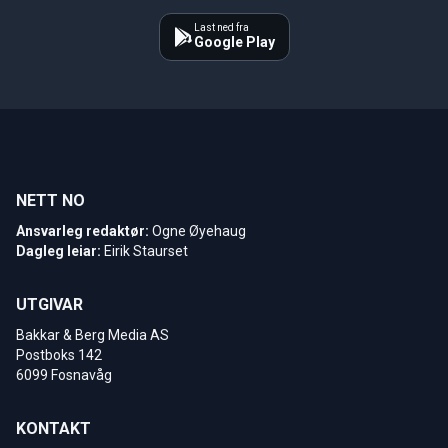
Last ned fra
Google Play
NETT NO
Ansvarleg redaktør:
Ogne Øyehaug
Dagleg leiar:
Eirik Staurset
UTGIVAR
Bakkar & Berg Media AS
Postboks 142
6099 Fosnavåg
KONTAKT