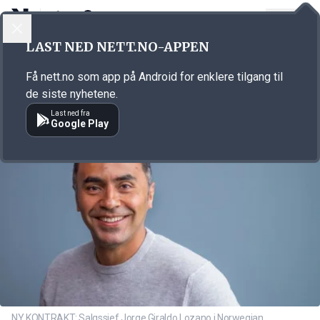
LOGG INN
MENY
Annonsørinnhold
LAST NED NETT.NO-APPEN
Link for annonse
Få nett.no som app på Android for enklere tilgang til
de siste nyhetene.
Last ned fra
Google Play
NY KONTRAKT: Salgssjef Jorge Giraldo Lozano i Norwegian