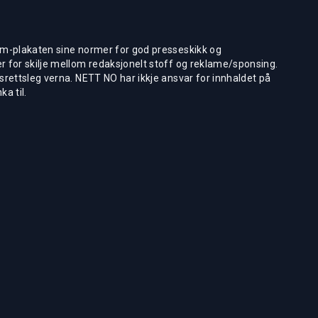
m-plakaten sine normer for god presseskikk og
 for skilje mellom redaksjonelt stoff og reklame/sponsing.
rettsleg verna. NETT NO har ikkje ansvar for innhaldet på
ka til.