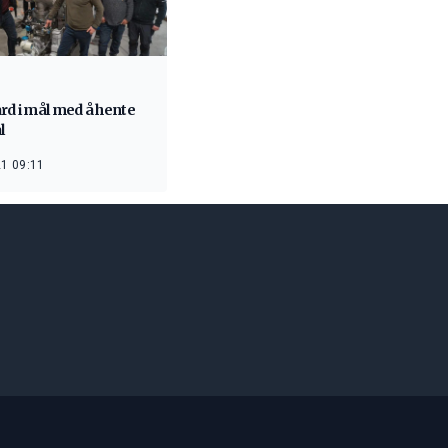
rd i mål med å hente
l
1 09:11