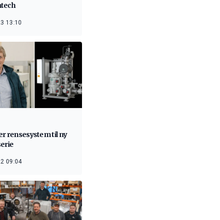
tech
3 13:10
r rensesystem til ny
erie
2 09:04