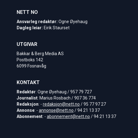
NETT NO
Ansvarleg redaktør:
Ogne Øyehaug
Dagleg leiar:
Eirik Staurset
UTGIVAR
Bakkar & Berg Media AS
Postboks 142
6099 Fosnavåg
KONTAKT
Redaktør
: Ogne Øyehaug / 957 79 727
Journalist
: Marius Rosbach / 907 36 774
Redaksjon
: -
redaksjon@nett.no
/ 95 77 97 27
Annonse
: -
annonse@nett.no
/ 94 21 13 37
Abonnement
: -
abonnement@nett.no
/ 94 21 13 37