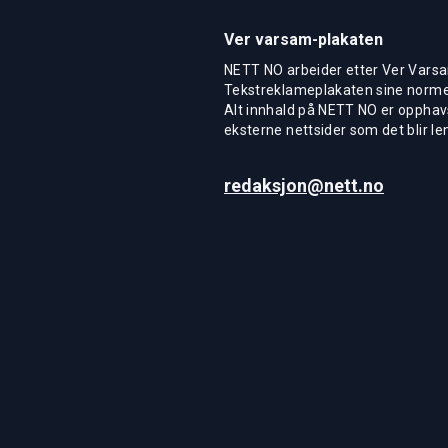
Ver varsam-plakaten
NETT NO arbeider etter Ver Varsa
Tekstreklameplakaten sine normer
Alt innhald på NETT NO er opphavs
eksterne nettsider som det blir len
redaksjon@nett.no