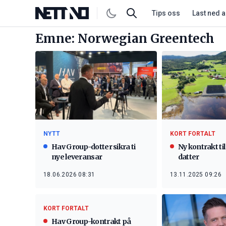
Tips oss
Last ned 
Emne: Norwegian Greentech
NYTT
KORT FORTALT
Hav Group-dotter sikra ti
Ny kontrakt ti
nye leveransar
datter
18.06.2026 08:31
13.11.2025 09:26
KORT FORTALT
Hav Group-kontrakt på