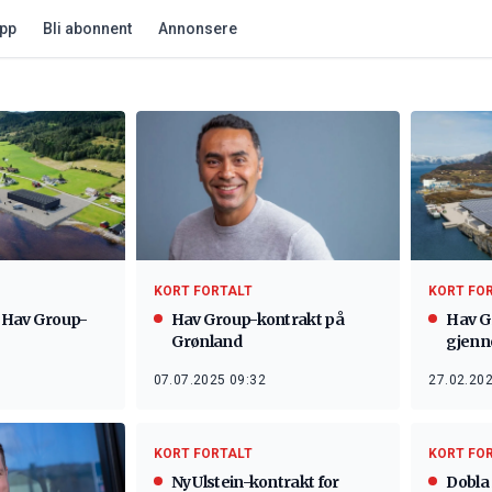
app
Bli abonnent
Annonsere
KORT FORTALT
KORT FO
l Hav Group-
Hav Group-kontrakt på
Hav G
Grønland
gjen
07.07.2025 09:32
27.02.202
KORT FORTALT
KORT FO
Ny Ulstein-kontrakt for
Dobla 