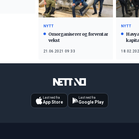
NYTT
NYTT
Omorganiserer og forventar
Havya
vekst
kapita
21.06.2021 09:33
18.02.202
Last ned fra
Last ned fra
App Store
Google Play