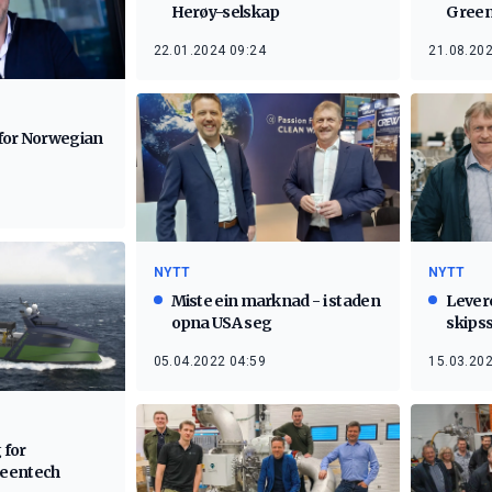
Herøy-selskap
Green
22.01.2024 09:24
21.08.202
for Norwegian
NYTT
NYTT
Miste ein marknad - i staden
Levere
opna USA seg
skipss
05.04.2022 04:59
15.03.202
 for
eentech