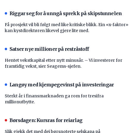
Riggar seg for å unngå sprekk på skipstunnelen
Få prosjekt vil bli følgt med like kritiske blikk. Ein «x-faktor»
kan kystdirektøren likevel gjere lite med.
Satser nye millioner på restråstoff
Hentet vekstkapital etter nytt minusår. – Vi investerer for
framtidig vekst, sier Seagems-sjefen.
Langøy med kjempegevinst på investeringar
Sterkt år i finansmarknaden ga rom for tresifra
millionutbytte.
Børsdagen: Kursras for reiarlag
Slik gjekk det med dei børsnoterte selskapa på