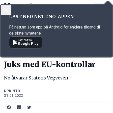
LOGG INN
MENY
Annonsørinnhold
LAST NED NETT.NO-APPEN
Link for annonse
Få nett.no som app på Android for enklere tilgang til
de siste nyhetene.
Last ned fra
Google Play
KORT FORTALT
Juks med EU-kontrollar
No åtvarar Statens Vegvesen.
NPK-NTB
31.01.2022