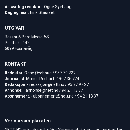
Ansvarleg redaktør:
Ogne Øyehaug
Dagleg leiar:
Eirik Staurset
UTGIVAR
Bakkar & Berg Media AS
Postboks 142
6099 Fosnavåg
KONTAKT
Redaktør
: Ogne Øyehaug / 957 79 727
Journalist
: Marius Rosbach / 907 36 774
Redaksjon
: -
redaksjon@nett.no
/ 95 77 97 27
Annonse
: -
annonse@nett.no
/ 94 21 13 37
Abonnement
: -
abonnement@nett.no
/ 94 21 13 37
Ver varsam-plakaten
NETT NO arbeider etter Ver Varsam-plakaten sine normer for